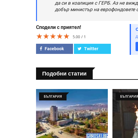
да си в коалиция с ГЕРБ. Аз не вижд
добър министър на еврофондовете о
Сподели с приятел!
★★★★★
★★★★★
★★★★★
5.00
1
Д
Facebook
Twitter
Подобни статии
БЪЛГАРИЯ
БЪЛГАРИ