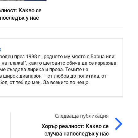
лност: Какво се
последък у нас
в
роден през 1998 г., родното му място е Варна или:
 на плажа!”, както шеговито обича да се изразява.
ме създава лирика и проза. Темите на
в широк диапазон – от любов до политика, от
ол, от теб до мен. За всекиго по нещо.
Следваща публикация
Хорър реалност: Какво се
случва напоследък у нас