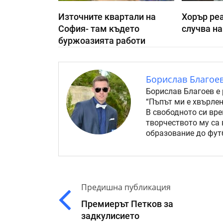
Източните квартали на
Хорър реа
София- там където
случва на
буржоазията работи
Борислав Благое
Борислав Благоев е 
“Пъпът ми е хвърлен
В свободното си вре
творчеството му са 
образование до футб
Предишна публикация
Премиерът Петков за
задкулисието