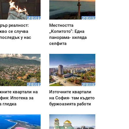
рър реалност:
Местността
кво се случва
„Копитото“: Една
последък у нас
панорама- хиляда
селфита
ните квартали на
Източните квартали
фия: Ипотека за
на София- там където
а гледка
буржоазията работи