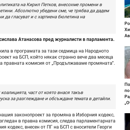
олитиката на Кирил Петков, внесохме промени в
етини. Абсолютно убедени сме, че трябва да дадем
 да гласуват и с хартиена бюлетина на
Ро
Хи
Ав
есислава Атанасова пред журналисти в парламента.
жила в програмата за тази седмица на Народното
роект на БСП, който някак странно вече два месеца
на правната комисия от „Продължаваме промяната”.
По
по
 коалицията, част от която внася такъв
Ра
пуска за разглеждане и обсъждане темата в детайли.
„О
 нашия законопроект за промяна в Изборния кодекс,
азгледан в правна комисия, следва парламентарната
ия кодекс, внесен от ПГ на БСП с вносители Георги