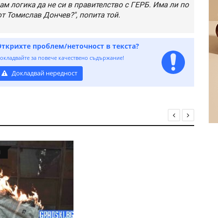
ам логика да не си в правителство с ГЕРБ. Има ли по
т Томислав Дончев?", попита той.
Открихте проблем/неточност в текста?
окладвайте за повече качествено съдържание!
Докладвай нередност
Я