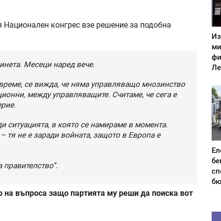
я Национален конгрес взе решение за подобна
Из
ми
фи
инета. Месеци наред вече.
Ле
о време, се вижда, че няма управляващо мнозинство
ионни, между управляващите. Считаме, че сега е
ерие.
ди ситуацията, в която се намираме в момента.
– тя не е заради войната, защото в Европа е
Ел
бе
а правителство”.
сп
бю
р на въпроса защо партията му реши да поиска вот