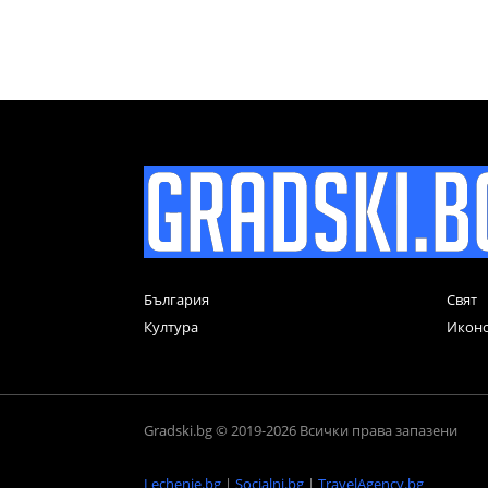
България
Свят
Култура
Икон
Gradski.bg © 2019-2026 Всички права запазени
Lechenie.bg
|
Socialni.bg
|
TravelAgency.bg