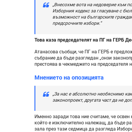
„Внесохме вота на недоверие към п
Изборния кодекс за гласуване с бюл
възможност на българските граждани
предсрочните избори.“
Това каза председателят на ПГ на ГЕРБ Д
Атанасова съобщи, че ПГ на ГЕРБ е предло
събрание да бъде разгледан „онзи законоп
престоява в чекмеджето на председателя 
Мнението на опозицията
„За нас е абсолютно необяснимо как
законопроект, другата част да не до
Именно заради това ние считаме, че освен
който е изключително належащ, да бъде р
зала през тази седмица да разгледа Изборн