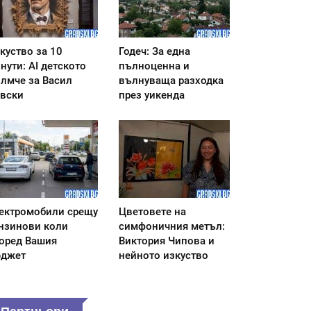
куство за 10
Годеч: За една
нути: AI детското
пълноценна и
лмче за Васил
вълнуваща разходка
вски
през уикенда
ектромобили срещу
Цветовете на
нзинови коли
симфоничния метъл:
оред Вашия
Виктория Чипова и
джет
нейното изкуство