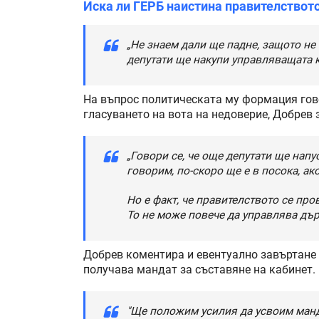
Иска ли ГЕРБ наистина правителствот
„Не знаем дали ще падне, защото не
депутати ще накупи управляващата к
На въпрос политическата му формация говор
гласуването на вота на недоверие, Добрев 
„Говори се, че още депутати ще нап
говорим, по-скоро ще е в посока, ако
Но е факт, че правителството се пр
То не може повече да управлява дър
Добрев коментира и евентуално завъртане 
получава мандат за съставяне на кабинет.
"Ще положим усилия да усвоим манда