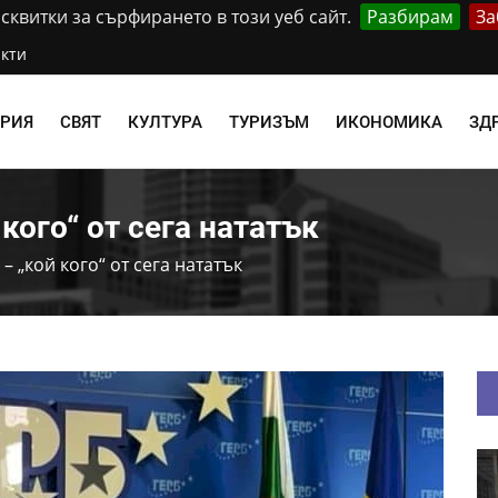
квитки за сърфирането в този уеб сайт.
Разбирам
За
кти
АРИЯ
СВЯТ
КУЛТУРА
ТУРИЗЪМ
ИКОНОМИКА
ЗД
кого“ от сега нататък
– „кой кого“ от сега нататък