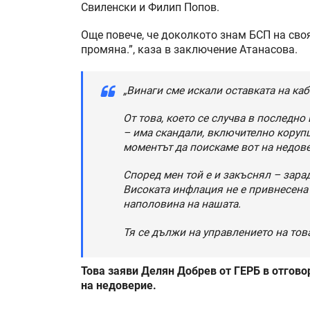
Свиленски и Филип Попов.
Още повече, че доколкото знам БСП на сво
промяна.”, каза в заключение Атанасова.
„Винаги сме искали оставката на каб
От това, което се случва в последн
– има скандали, включително корупц
моментът да поискаме вот на недов
Според мен той е и закъснял – зара
Високата инфлация не е привнесена 
наполовина на нашата.
Тя се дължи на управлението на тов
Това заяви Делян Добрев от ГЕРБ в отгово
на недоверие.