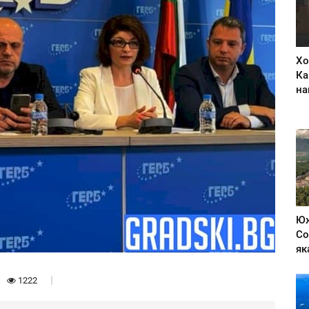
Хо
Ка
на
Юж
Со
як
1222