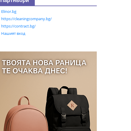
Партньори
Elinor.bg
https://cleaningcompany.bg/
https://contract.bg/
Нашият вход