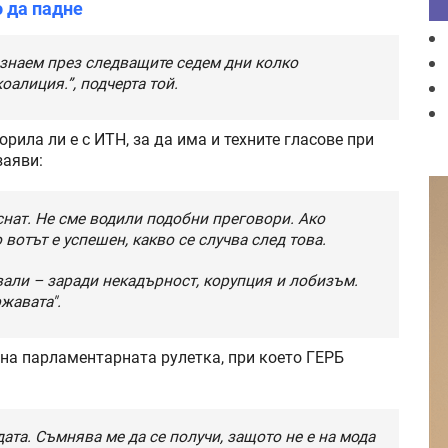
о да падне
 знаем през следващите седем дни колко
оалиция.”, подчерта той.
ила ли е с ИТН, за да има и техните гласове при
заяви:
уснат. Не сме водили подобни преговори. Ако
 вотът е успешен, какво се случва след това.
овали – заради некадърност, корупция и лобизъм.
жавата".
на парламентарната рулетка, при което ГЕРБ
та. Съмнява ме да се получи, защото не е на мода