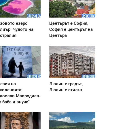
зовото езеро
Центърът е София,
лиър: Чудото на
София е центърът на
стралия
Центъра
езия на
Люлин е градът,
коленията:
Люлин е стилът
дослав Мавродиев-
т баба и внуче"