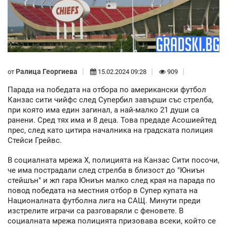
Ралица Георгиева
от
15.02.2024 09:28
909
Парада на победата на отбора по американски футбол
Канзас сити чийфс след Супербил завърши със стрелба,
при която има един загинал, а най-малко 21 души са
ранени. Сред тях има и 8 деца. Това предаде Асошиейтед
прес, след като цитира началника на градската полиция
Стейси Грейвс.
В социалната мрежа X, полицията на Канзас Сити посочи,
че има пострадали след стрелба в близост до "Юниън
стейшън" и жп гара Юниън малко след края на парада по
повод победата на местния отбор в Супер купата на
Националната футболна лига на САЩ. Минути преди
изстрелите играчи са разговаряли с феновете. В
социалната мрежа полицията призовава всеки, който се