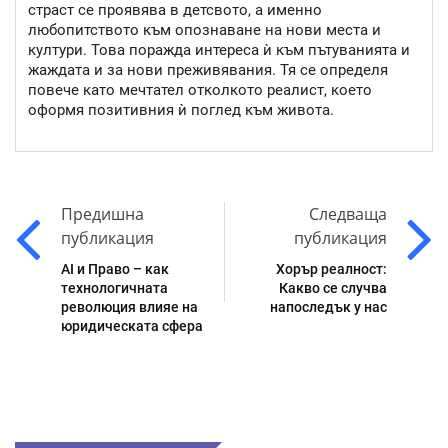
страст се проявява в детсвото, а именно
любопитството към опознаване на нови места и
култури. Това поражда интереса ѝ към пътуванията и
жаждата и за нови преживявания. Тя се определя
повече като мечтател отколкото реалист, което
оформя позитивния ѝ поглед към живота.
Предишна
Следваща
публикация
публикация
AI и Право – как
Хорър реалност:
технологичната
Какво се случва
революция влияе на
напоследък у нас
юридическата сфера