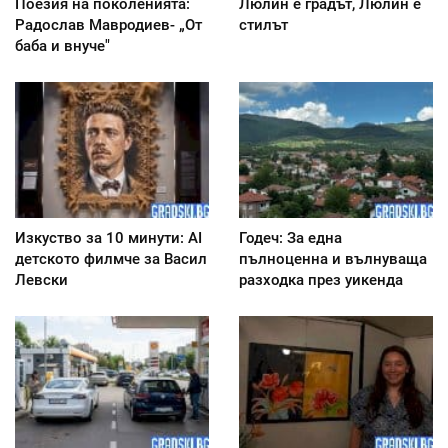
Поезия на поколенията:
Люлин е градът, Люлин е
Радослав Мавродиев- „От
стилът
баба и внуче"
Изкуство за 10 минути: AI
Годеч: За една
детското филмче за Васил
пълноценна и вълнуваща
Левски
разходка през уикенда