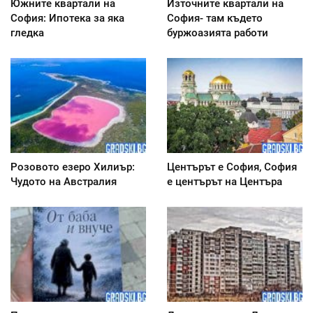
Южните квартали на
Източните квартали на
София: Ипотека за яка
София- там където
гледка
буржоазията работи
Розовото езеро Хилиър:
Центърът е София, София
Чудото на Австралия
е центърът на Центъра