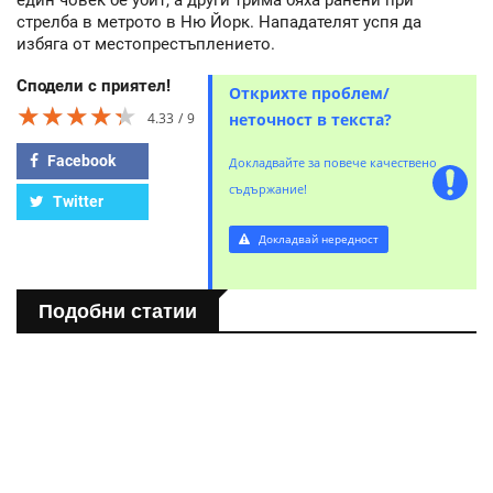
стрелба в метрото в Ню Йорк. Нападателят успя да
избяга от местопрестъплението.
Сподели с приятел!
Открихте проблем/
★★★★★
★★★★★
★★★★★
4.33
9
неточност в текста?
Facebook
Докладвайте за повече качествено
съдържание!
Twitter
Докладвай нередност
Подобни статии
СВЯТ