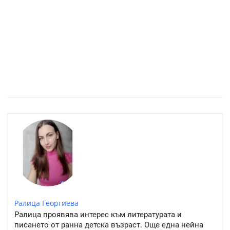
Розовото езеро Хилиър: Чудото на Австралия
Ралица Георгиева
Ралица проявява интерес към литературата и
писането от ранна детска възраст. Още една нейна