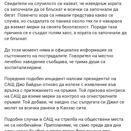
Свидетели на случилото си казват, че изведнъж хората
са започнали да се блъскат и всички са започнали да
бягат. Повечето хора са нямали представа какво се
случва, но създалата се паника около тях ги е накарала
да вземат мерки за своята безопасност. Поради тази
причина се е създал голям хаос, а хората са започнали да
се блъскат.
До този момент няма и официална информация за
състоянието на пострадалите. Говорител на местно
лечебно заведение съобщава, че трима души са
хоспитализирани.
Поредния подобен инцидент наложи президентът на
САЩ Джо Байдън отново да излезе с изявление във
връзка с притежанието на оръжия. Той призова конгреса
на САЩ да вземе мерки за контрол на огнестрелните
оръжия. Той добави, че заедно със съпругата си Джил се
молят за всички ранени в Канзас сити.
Подобни случаи в САЩ на стрелба на обществени места
не са необичайни. Припомняме, че само преди два дни
един човек бе убит, а други трима бяха ранени при