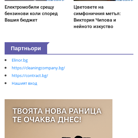
Електромобили срещу
Цветовете на
бензинови коли според
симфоничния метъл:
Вашия бюджет
Виктория Чипова и
нейното изкуство
Партньори
Elinor.bg
https://cleaningcompany.bg/
https://contract.bg/
Нашият вход