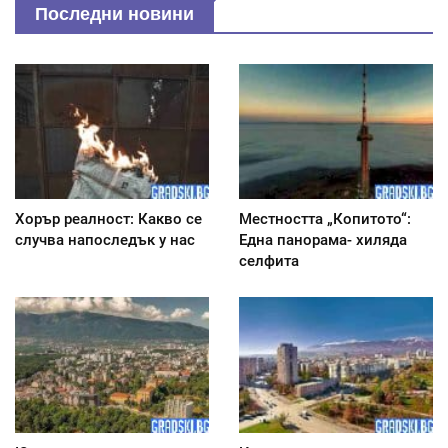
Последни новини
Хорър реалност: Какво се
Местността „Копитото“:
случва напоследък у нас
Една панорама- хиляда
селфита