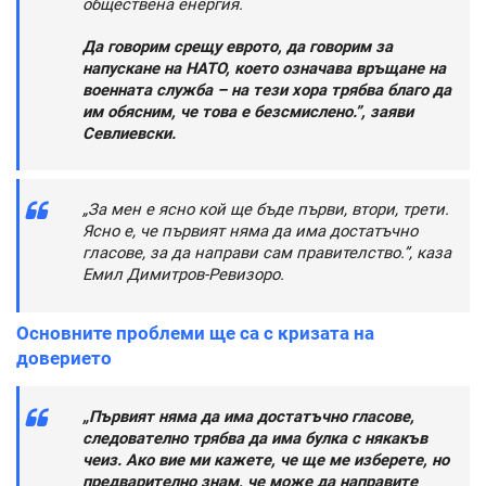
обществена енергия.
Да говорим срещу еврото, да говорим за
напускане на НАТО, което означава връщане на
военната служба – на тези хора трябва благо да
им обясним, че това е безсмислено.”, заяви
Севлиевски.
„За мен е ясно кой ще бъде първи, втори, трети.
Ясно е, че първият няма да има достатъчно
гласове, за да направи сам правителство.”, каза
Емил Димитров-Ревизоро.
Основните проблеми ще са с кризата на
доверието
„Първият няма да има достатъчно гласове,
следователно трябва да има булка с някакъв
чеиз. Ако вие ми кажете, че ще ме изберете, но
предварително знам, че може да направите