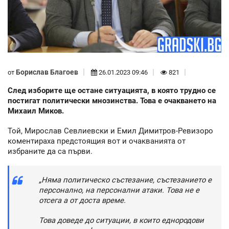
Борислав Благоев
от
26.01.2023 09:46
821
След изборите ще остане ситуацията, в която трудно се
постигат политически мнозинства. Това е очакването на
Михаил Миков.
Той, Мирослав Севлиевски и Емил Димитров-Ревизоро
коментираха предстоящия вот и очакванията от
избраните да са първи.
„Няма политическо състезание, състезанието е
персонално, на персонални атаки. Това не е
отсега а от доста време.
Това доведе до ситуации, в които еднородови