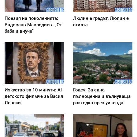
Поезия на поколенията:
Люлин е градът, Люлин е
Радослав Мавродиев- „От
стилът
баба и внуче"
Изкуство за 10 минути: AI
Годеч: За една
детското филмче за Васил
пълноценна и вълнуваща
Левски
разходка през уикенда