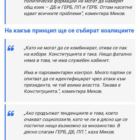
политически формации не могат да намерят
общ език – ДБ и ГЕРБ, ПП и ГЕРБ. Оттам насетне
идват всичките проблеми”, коментира Миков.
На какъв принцип ще се събират коалициите
„Като не могат да се комбинират, отива се пак
на избори. Конституцията е така. Нищо фатално
няма в това, че има служебен кабинет.
Има и парламентарен контрол. Много партии се
опитват да се идентифицират чрез атаки към
президента, че той взима властта. Такава е
Конституцията.”, коментира Миков.
„Ако продължат тенденциите и това, което
очакват социолозите, като че ли в дясно ще се
постигне нещо възможно за мнозинство. В
дясно слагам ГЕРБ, ДБ, ПП.”, каза Миков.