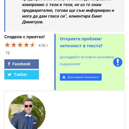
компромис с тези и тези, но аз го знам
предварително, тогова ще съм информиран и
мога да дам гласа си”, коментира Емил
Димитров.
Сподели с приятел!
Открихте проблем/
★★★★★
★★★★★
★★★★★
4.56
неточност в текста?
16
Докладвайте за повече качествено
Facebook
съдържание!
Twitter
Докладвай нередност