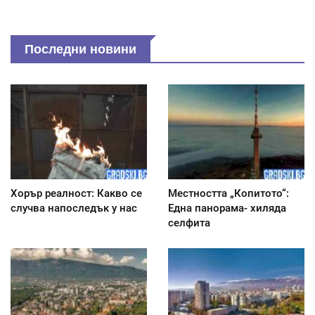
Последни новини
Хорър реалност: Какво се
Местността „Копитото“:
случва напоследък у нас
Една панорама- хиляда
селфита