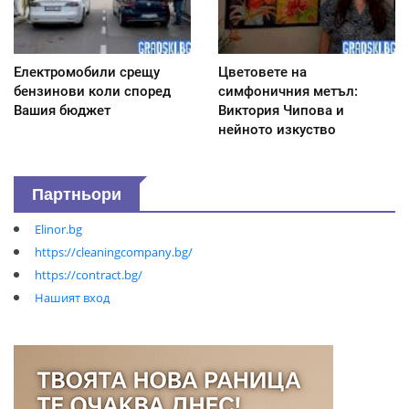
Електромобили срещу
Цветовете на
бензинови коли според
симфоничния метъл:
Вашия бюджет
Виктория Чипова и
нейното изкуство
Партньори
Elinor.bg
https://cleaningcompany.bg/
https://contract.bg/
Нашият вход