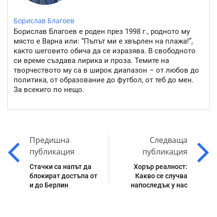
Борислав Благоев
Борислав Благоев е роден през 1998 г., родното му
място е Варна или: “Пъпът ми е хвърлен на плажа!”,
както шеговито обича да се изразява. В свободното
си време създава лирика и проза. Темите на
творчеството му са в широк диапазон – от любов до
политика, от образование до футбол, от теб до мен.
За всекиго по нещо.
Предишна
Следваща
публикация
публикация
Стачки са напът да
Хорър реалност:
блокират достъпа от
Какво се случва
и до Берлин
напоследък у нас