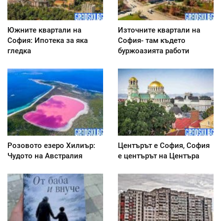
Южните квартали на
Източните квартали на
София: Ипотека за яка
София- там където
гледка
буржоазията работи
Розовото езеро Хилиър:
Центърът е София, София
Чудото на Австралия
е центърът на Центъра