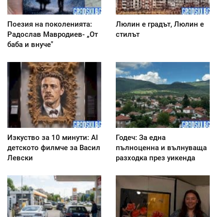
Поезия на поколенията:
Люлин е градът, Люлин е
Радослав Мавродиев- „От
стилът
баба и внуче"
Изкуство за 10 минути: AI
Годеч: За една
детското филмче за Васил
пълноценна и вълнуваща
Левски
разходка през уикенда