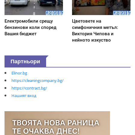
Електромобили срещу
Цветовете на
бензинови коли според
симфоничния метъл:
Вашия бюджет
Виктория Чипова и
нейното изкуство
Партньори
Elinor.bg
https://cleaningcompany.bg/
https://contract.bg/
Нашият вход