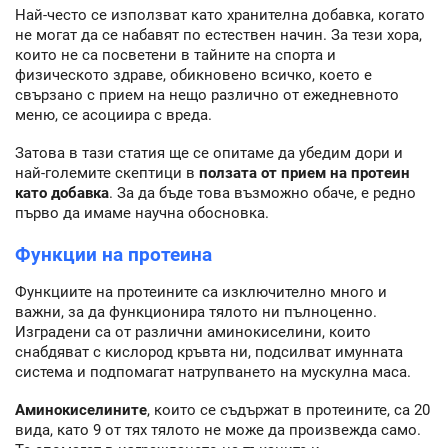
Най-често се използват като хранителна добавка, когато
не могат да се набавят по естествен начин. За тези хора,
които не са посветени в тайните на спорта и
физическото здраве, обикновено всичко, което е
свързано с прием на нещо различно от ежедневното
меню, се асоциира с вреда.
Затова в тази статия ще се опитаме да убедим дори и
най-големите скептици в
ползата от прием на протеин
като добавка
. За да бъде това възможно обаче, е редно
първо да имаме научна обосновка.
Функции на протеина
Функциите на протеините са изключително много и
важни, за да функционира тялото ни пълноценно.
Изградени са от различни аминокиселини, които
снабдяват с кислород кръвта ни, подсилват имунната
система и подпомагат натрупването на мускулна маса.
Аминокиселините
, които се съдържат в протеините, са 20
вида, като 9 от тях тялото не може да произвежда само.