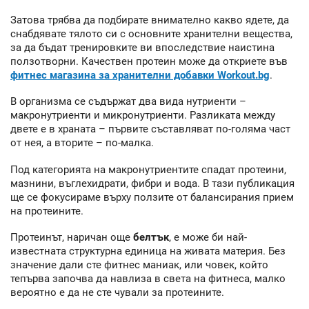
Затова трябва да подбирате внимателно какво ядете, да
снабдявате тялото си с основните хранителни вещества,
за да бъдат тренировките ви впоследствие наистина
ползотворни. Качествен протеин може да откриете във
фитнес магазина за хранителни добавки Workout.bg
.
В организма се съдържат два вида нутриенти –
макронутриенти и микронутриенти. Разликата между
двете е в храната – първите съставляват по-голяма част
от нея, а вторите – по-малка.
Под категорията на макронутриентите спадат протеини,
мазнини, въглехидрати, фибри и вода. В тази публикация
ще се фокусираме върху ползите от балансирания прием
на протеините.
Протеинът, наричан още
белтък
, е може би най-
известната структурна единица на живата материя. Без
значение дали сте фитнес маниак, или човек, който
тепърва започва да навлиза в света на фитнеса, малко
вероятно е да не сте чували за протеините.