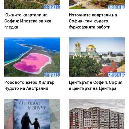
Южните квартали на
Източните квартали на
София: Ипотека за яка
София- там където
гледка
буржоазията работи
Розовото езеро Хилиър:
Центърът е София, София
Чудото на Австралия
е центърът на Центъра