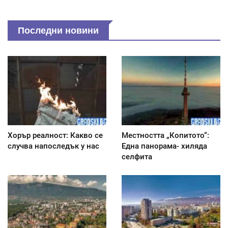
Последни новини
Хорър реалност: Какво се
Местността „Копитото“:
случва напоследък у нас
Една панорама- хиляда
селфита