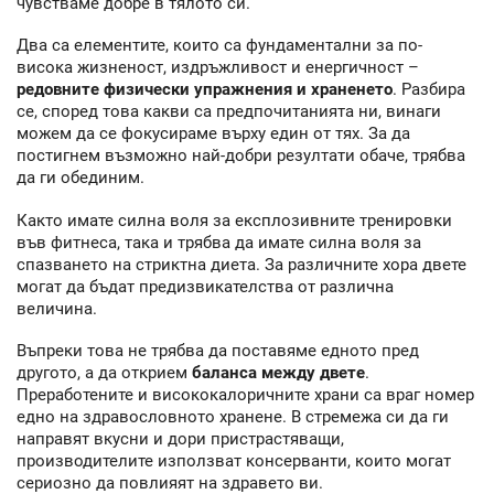
чувстваме добре в тялото си.
Два са елементите, които са фундаментални за по-
висока жизненост, издръжливост и енергичност –
редовните физически упражнения и храненето
. Разбира
се, според това какви са предпочитанията ни, винаги
можем да се фокусираме върху един от тях. За да
постигнем възможно най-добри резултати обаче, трябва
да ги обединим.
Както имате силна воля за експлозивните тренировки
във фитнеса, така и трябва да имате силна воля за
спазването на стриктна диета. За различните хора двете
могат да бъдат предизвикателства от различна
величина.
Въпреки това не трябва да поставяме едното пред
другото, а да открием
баланса между двете
.
Преработените и висококалоричните храни са враг номер
едно на здравословното хранене. В стремежа си да ги
направят вкусни и дори пристрастяващи,
производителите използват консерванти, които могат
сериозно да повлияят на здравето ви.