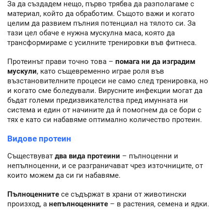
За да създадем нещо, първо трябва да разполагаме с
материал, който да обработим. Същото важи и когато
целим да развием пълния потенциал на тялото си. За
тази цел обаче е нужна мускулна маса, която да
трансформираме с усилните тренировки във фитнеса.
Протеинът прави точно това –
помага ни да изградим
мускули
, като същевременно играе роля във
възстановителните процеси не само след тренировка, но
и когато сме боледували. Вирусните инфекции могат да
бъдат големи предизвикателства пред имунната ни
система и един от начините да ѝ помогнем да се бори с
тях е като си набавяме оптимално количество протеин.
Видове протеин
Съществуват
два вида протеини
– пълноценни и
непълноценни, и се разграничават чрез източниците, от
които можем да си ги набавяме.
Пълноценните
се съдържат в храни от животински
произход, а
непълноценните
– в растения, семена и ядки.