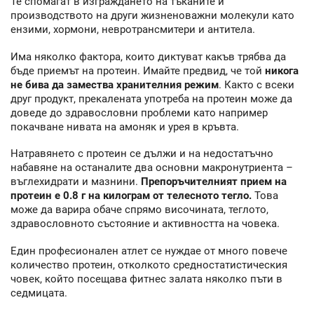
Те спомагат в изграждането на тъканите и
производството на други жизненоважни молекули като
ензими, хормони, невротрансмитери и антитела.
Има няколко фактора, които диктуват какъв трябва да
бъде приемът на протеин. Имайте предвид, че той
никога
не бива да замества хранителния режим
. Както с всеки
друг продукт, прекалената употреба на протеин може да
доведе до здравословни проблеми като например
покачване нивата на амоняк и урея в кръвта.
Натравянето с протеин се дължи и на недостатъчно
набавяне на останалите два основни макронутриента –
въглехидрати и мазнини.
Препоръчителният прием на
протеин е 0.8 г на килограм от телесното тегло.
Това
може да варира обаче спрямо височината, теглото,
здравословното състояние и активността на човека.
Един професионален атлет се нуждае от много повече
количество протеин, отколкото средностатистическия
човек, който посещава фитнес залата няколко пъти в
седмицата.