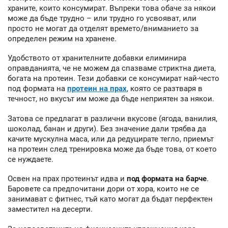
храните, които консумират. Въпреки това обаче за някои
може да бъде трудно – или трудно го усвояват, или
просто не могат да отделят времето/вниманието за
определен режим на хранене.
Удобството от хранителните добавки елиминира
оправданията, че не можем да спазваме стриктна диета,
богата на протеин. Тези добавки се консумират най-често
под формата на
протеин на прах
, която се разтваря в
течност, но вкусът им може да бъде неприятен за някои.
Затова се предлагат в различни вкусове (ягода, ванилия,
шоколад, банан и други). Без значение дали трябва да
качите мускулна маса, или да редуцирате тегло, приемът
на протеин след тренировка може да бъде това, от което
се нуждаете.
Освен на прах протеинът идва и
под формата на барче
.
Баровете са предпочитани дори от хора, които не се
занимават с фитнес, тъй като могат да бъдат перфектен
заместител на десерти.