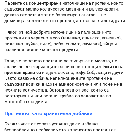
Първите са концентрирани източници на протеин, които
съдържат малко количество мазнини и въглехидрати,
докато вторите имат по-балансиран състав – не
доминира количеството протеин, а това на въглехидрати.
Някои от най-добрите източници на пълноценните
протеини са червено месо (телешко, свинско, агнешко),
пилешко (пуйка, пиле), риба (сьомга, скумрия), яйца и
различни видове млечни продукти.
Това, че повечето протеини се съдържат в месото, не
значи, че вегетарианците са лишени от опции.
Богати на
протеин храни са
и ядки, семена, тофу, боб, леща и други.
Както казахме обаче, непълноценните протеини не
съдържат всички видове аминокиселини или поне не в
нужните количества. Затова тези от вас, които са
вегетарианци или вегани, трябва да заложат на по-
многообразна диета.
Протеинът като хранителна добавка
Голяма част от хората успяват да си набавят
безпроблемно необходимото количество протеин от