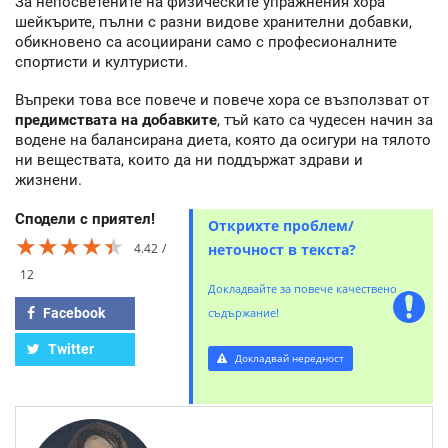
За непосветените на физическите упражнения хора
шейкърите, пълни с разни видове хранителни добавки,
обикновено са асоциирани само с професионалните
спортисти и културисти.
Въпреки това все повече и повече хора се възползват от
предимствата на добавките
, тъй като са чудесен начин за
водене на балансирана диета, която да осигури на тялото
ни веществата, които да ни поддържат здрави и
жизнени.
Сподели с приятел!
Открихте проблем/
★★★★★
★★★★★
★★★★★
4.42
неточност в текста?
12
Докладвайте за повече качествено
Facebook
съдържание!
Twitter
Докладвай нередност