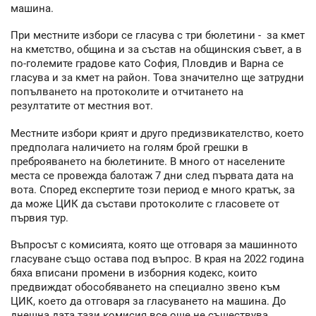
машина.
При местните избори се гласува с три бюлетини - за кмет
на кметство, община и за състав на общинския съвет, а в
по-големите градове като София, Пловдив и Варна се
гласува и за кмет на район. Това значително ще затрудни
попълването на протоколите и отчитането на
резултатите от местния вот.
Местните избори крият и друго предизвикателство, което
предполага наличието на голям брой грешки в
преброяването на бюлетините. В много от населените
места се провежда балотаж 7 дни след първата дата на
вота. Според експертите този период е много кратък, за
да може ЦИК да състави протоколите с гласовете от
първия тур.
Въпросът с комисията, която ще отговаря за машинното
гласуване също остава под въпрос. В края на 2022 година
бяха вписани промени в изборния кодекс, които
предвиждат обособяването на специално звено към
ЦИК, което да отговаря за гласуването на машина. До
днешна дата тази комисия все още не съществува.