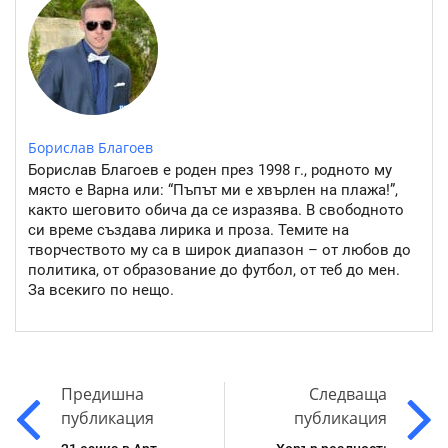
Борислав Благоев
Борислав Благоев е роден през 1998 г., родното му
място е Варна или: “Пъпът ми е хвърлен на плажа!”,
както шеговито обича да се изразява. В свободното
си време създава лирика и проза. Темите на
творчеството му са в широк диапазон – от любов до
политика, от образование до футбол, от теб до мен.
За всекиго по нещо.
Предишна
Следваща
публикация
публикация