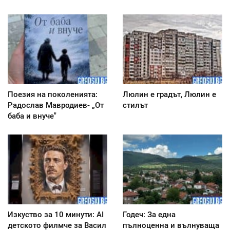
Поезия на поколенията:
Люлин е градът, Люлин е
Радослав Мавродиев- „От
стилът
баба и внуче"
Изкуство за 10 минути: AI
Годеч: За една
детското филмче за Васил
пълноценна и вълнуваща