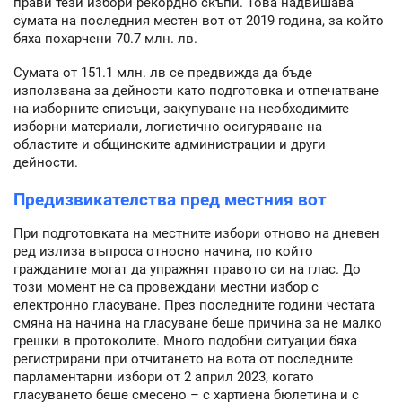
прави тези избори рекордно скъпи. Това надвишава
сумата на последния местен вот от 2019 година, за който
бяха похарчени 70.7 млн. лв.
Сумата от 151.1 млн. лв се предвижда да бъде
използвана за дейности като подготовка и отпечатване
на изборните списъци, закупуване на необходимите
изборни материали, логистично осигуряване на
областите и общинските администрации и други
дейности.
Предизвикателства пред местния вот
При подготовката на местните избори отново на дневен
ред излиза въпроса относно начина, по който
гражданите могат да упражнят правото си на глас. До
този момент не са провеждани местни избор с
електронно гласуване. През последните години честата
смяна на начина на гласуване беше причина за не малко
грешки в протоколите. Много подобни ситуации бяха
регистрирани при отчитането на вота от последните
парламентарни избори от 2 април 2023, когато
гласуването беше смесено – с хартиена бюлетина и с