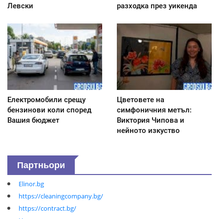
Левски
разходка през уикенда
Електромобили срещу
Цветовете на
бензинови коли според
симфоничния метъл:
Вашия бюджет
Виктория Чипова и
нейното изкуство
Партньори
Elinor.bg
https://cleaningcompany.bg/
https://contract.bg/