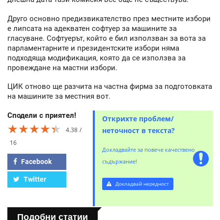
Друго основно предизвикателство през местните избори
е липсата на адекватен софтуер за машините за
гласуване. Софтуерът, който е бил използван за вота за
парламентарните и президентските избори няма
подходяща модификация, която да се използва за
провеждане на мастни избори.
ЦИК отново ще разчита на частна фирма за подготовката
на машините за местния вот.
Сподели с приятел!
Открихте проблем/
★★★★★
★★★★★
★★★★★
4.38
неточност в текста?
16
Докладвайте за повече качествено
Facebook
съдържание!
Twitter
Докладвай нередност
Подобни статии