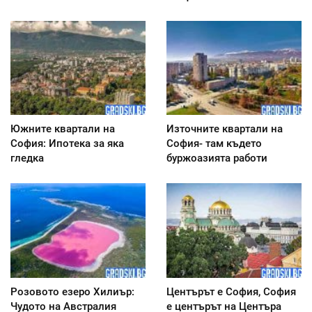
Южните квартали на
Източните квартали на
София: Ипотека за яка
София- там където
гледка
буржоазията работи
Розовото езеро Хилиър:
Центърът е София, София
Чудото на Австралия
е центърът на Центъра