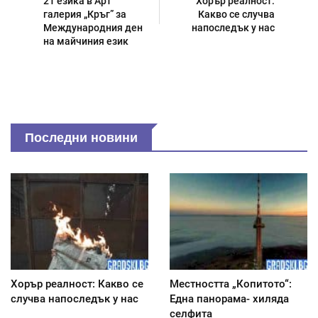
21 езика в Арт
Хорър реалност:
галерия „Кръг” за
Какво се случва
Международния ден
напоследък у нас
на майчиния език
Последни новини
Хорър реалност: Какво се
Местността „Копитото“:
случва напоследък у нас
Една панорама- хиляда
селфита