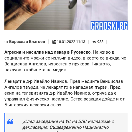
Борислав Благоев
от
18.01.2022 11:13
933
Агресия и насилие над лекар в Русенско.
На живо в
социалните мрежи се излъчи видео, в което се вижда, че
Венцислав Ангелов, известен с прякора Чикагото,
нахлува в кабинета на медик.
Лекарят е д-р Ивайло Иванов. Пред медиите Венцислав
Ангелов твърди, че лекарят го е нападнал първи. Пред
екип на телевизията д-р Ивайло Иванов, отрича да е
упражнил физическо насилие. Остра реакция дойде и от
Българския лекарски съюз.
„След заседание на УС на БЛС излязохме с
декларация. Същевременно Национално