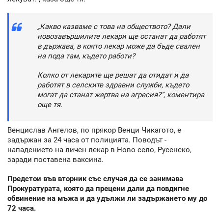
„Какво казваме с това на обществото? Дали
новозавършилите лекари ще останат да работят
в държава, в която лекар може да бъде свален
на пода там, където работи?
Колко от лекарите ще решат да отидат и да
работят в селските здравни служби, където
могат да станат жертва на агресия?”, коментира
още тя.
Венцислав Ангелов, по прякор Венци Чикагото, е
задържан за 24 часа от полицията. Поводът -
нападението на личен лекар в Ново село, Русенско,
заради поставена ваксина.
Предстои във вторник със случая да се занимава
Прокуратурата, която да прецени дали да повдигне
обвинение на мъжа и да удължи ли задържането му до
72 часа.