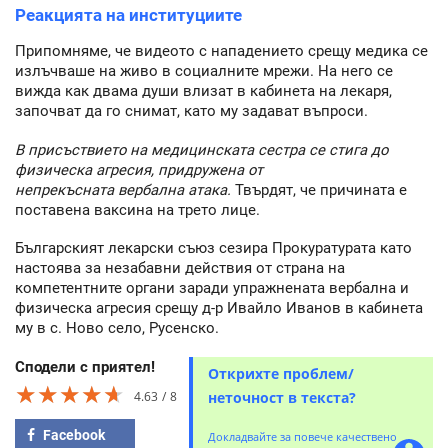
Реакцията на институциите
Припомняме, че видеото с нападението срещу медика се
излъчваше на живо в социалните мрежи. На него се
вижда как двама души влизат в кабинета на лекаря,
започват да го снимат, като му задават въпроси.
В присъствието на медицинската сестра се стига до
физическа агресия, придружена от
непрекъсната вербална атака.
Твърдят, че причината е
поставена ваксина на трето лице.
Българският лекарски съюз сезира Прокуратурата като
настоява за незабавни действия от страна на
компетентните органи заради упражнената вербална и
физическа агресия срещу д-р Ивайло Иванов в кабинета
му в с. Ново село, Русенско.
Сподели с приятел!
Открихте проблем/
★★★★★
★★★★★
★★★★★
4.63
8
неточност в текста?
Facebook
Докладвайте за повече качествено