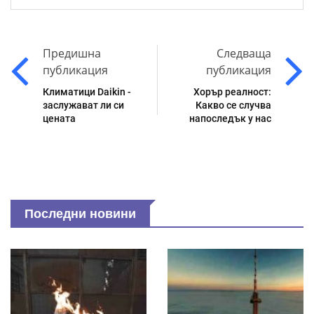
Предишна
Следваща
публикация
публикация
Климатици Daikin -
Хорър реалност:
заслужават ли си
Какво се случва
цената
напоследък у нас
Последни новини