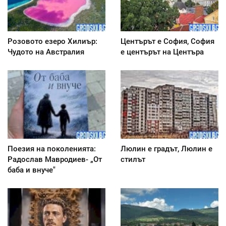
Розовото езеро Хилиър:
Центърът е София, София
Чудото на Австралия
е центърът на Центъра
Поезия на поколенията:
Люлин е градът, Люлин е
Радослав Мавродиев- „От
стилът
баба и внуче"