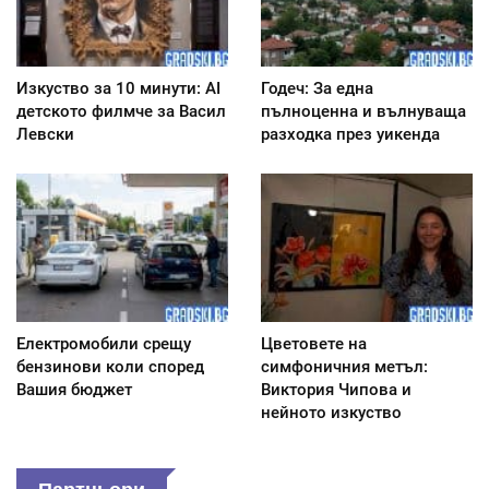
Изкуство за 10 минути: AI
Годеч: За една
детското филмче за Васил
пълноценна и вълнуваща
Левски
разходка през уикенда
Електромобили срещу
Цветовете на
бензинови коли според
симфоничния метъл:
Вашия бюджет
Виктория Чипова и
нейното изкуство