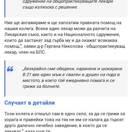
сдружение на общопрактикуващите лекари
също излязоха с решение.
Ние ще ангажираме и ще заплатим правната помощ на
нашия колега. Всеки един лекар може да разчита на
Лекарския съюз, както и на Националното сдружение,
които да застанат зад гърба му и да окажат всякаква
помощ.”, заяви д-р Гергана Николова - общопрактикуващ
лекар, член на БЛС.
„Безкрайно сме обидени, наранени и шокирани.
В 21 век един мъж е свален и душен на пода в
мястото, в което той ежедневно помага и се
грижи за болните.
Случаят в детайли
Този колега е отишъл сам в едно село, за да се грижи за
хората и правейки това на тях не им се налага да търсят
друго далечно лечебно заведение, в което да се
лекуват.”, каза още тя.