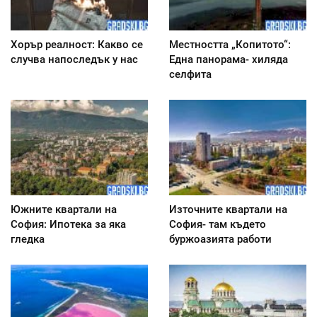
Хорър реалност: Какво се
Местността „Копитото“:
случва напоследък у нас
Една панорама- хиляда
селфита
Южните квартали на
Източните квартали на
София: Ипотека за яка
София- там където
гледка
буржоазията работи