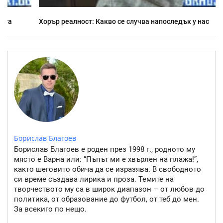
Хорър реалност: Какво се случва напоследък у нас
Борислав Благоев
Борислав Благоев е роден през 1998 г., родното му
място е Варна или: “Пъпът ми е хвърлен на плажа!”,
както шеговито обича да се изразява. В свободното
си време създава лирика и проза. Темите на
творчеството му са в широк диапазон – от любов до
политика, от образование до футбол, от теб до мен.
За всекиго по нещо.