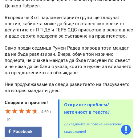
Денков-Габриел.
Въпреки че 3 от парламентарните групи ще гласуват
против, кабинета може да бъде съставен ако всеки от
депутатите от ПП-ДБ и ГЕРБ-СДС присъства в залата днес
и даде своята подкрепа за съставяне на правителство.
Само преди седмица Румен Радев призова този мандат
да не бъде реализиран. Вчера, обаче той изрично
подчерта, че очаква мандата да бъде гласуван по съвест
и че няма да се бави с указа, който е нужен за влизането
на предложението за обсъждане.
Ние продължаваме да следи развитието на гласуването
на втория мандат и днес.
Сподели с приятел!
Открихте проблем/
★★★★★
★★★★★
★★★★★
4.60
неточност в текста?
10
Докладвайте за повече качествено
Facebook
съдържание!