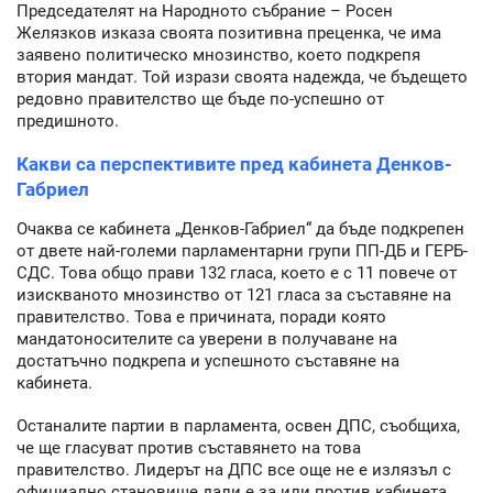
Председателят на Народното събрание – Росен
Желязков изказа своята позитивна преценка, че има
заявено политическо мнозинство, което подкрепя
втория мандат. Той изрази своята надежда, че бъдещето
редовно правителство ще бъде по-успешно от
предишното.
Какви са перспективите пред кабинета Денков-
Габриел
Очаква се кабинета „Денков-Габриел“ да бъде подкрепен
от двете най-големи парламентарни групи ПП-ДБ и ГЕРБ-
СДС. Това общо прави 132 гласа, което е с 11 повече от
изискваното мнозинство от 121 гласа за съставяне на
правителство. Това е причината, поради която
мандатоносителите са уверени в получаване на
достатъчно подкрепа и успешното съставяне на
кабинета.
Останалите партии в парламента, освен ДПС, съобщиха,
че ще гласуват против съставянето на това
правителство. Лидерът на ДПС все още не е излязъл с
официално становище дали е за или против кабинета