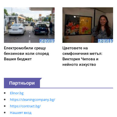
Електромобили срещу
Цветовете на
бензинови коли според
симфоничния метъл:
Вашия бюджет
Виктория Чипова и
нейното изкуство
Партньори
Elinor.bg
https://cleaningcompany.bg/
https://contract.bg/
Нашият вход