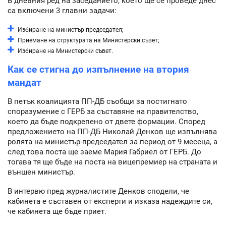
В дневния ред на заседанието, което ще се проведе днес
са включени 3 главни задачи:
Избиране на министър председател;
Приемане на структурата на Министерски съвет;
Избиране на Министерски съвет.
Как се стигна до изпълнение на втория
мандат
В петък коалицията ПП-ДБ съобщи за постигнато
споразумение с ГЕРБ за съставяне на правителство,
което да бъде подкрепено от двете формации. Според
предложението на ПП-ДБ Николай Денков ще изпълнява
ролята на министър-председател за период от 9 месеца, а
след това поста ще заеме Мария Габриел от ГЕРБ. До
тогава тя ще бъде на поста на вицепремиер на страната и
външен министър.
В интервю пред журналистите Денков сподели, че
кабинета е съставен от експерти и изказа надеждите си,
че кабинета ще бъде приет.