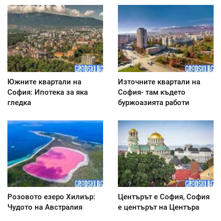
Южните квартали на
Източните квартали на
София: Ипотека за яка
София- там където
гледка
буржоазията работи
Розовото езеро Хилиър:
Центърът е София, София
Чудото на Австралия
е центърът на Центъра