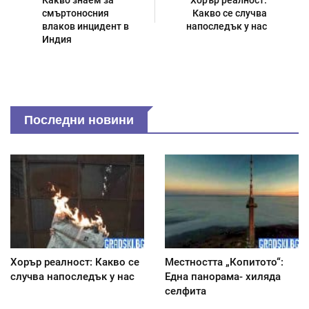
Какво знаем за
Хорър реалност:
смъртоносния
Какво се случва
влаков инцидент в
напоследък у нас
Индия
Последни новини
Хорър реалност: Какво се
Местността „Копитото“:
случва напоследък у нас
Една панорама- хиляда
селфита