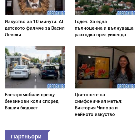
Изкуство за 10 минути: AI
Годеч: За една
детското филмче за Васил
пълноценна и вълнуваща
Левски
разходка през уикенда
Електромобили срещу
Цветовете на
бензинови коли според
симфоничния метъл:
Вашия бюджет
Виктория Чипова и
нейното изкуство
Партньори