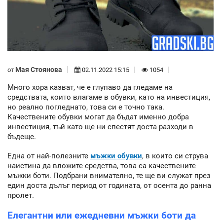
Мая Стоянова
от
02.11.2022 15:15
1054
Много хора казват, че е глупаво да гледаме на
средствата, които влагаме в обувки, като на инвестиция,
но реално погледнато, това си е точно така.
Качествените обувки могат да бъдат именно добра
инвестиция, тъй като ще ни спестят доста разходи в
бъдеще.
Една от най-полезните
мъжки обувки
, в които си струва
наистина да вложите средства, това са качествените
мъжки боти. Подбрани внимателно, те ще ви служат през
един доста дълъг период от годината, от осента до ранна
пролет.
Елегантни или ежедневни мъжки боти да