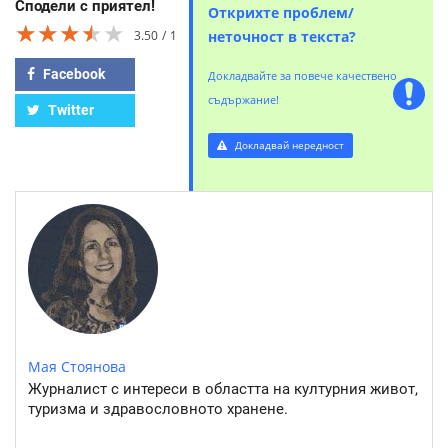
Сподели с приятел!
Открихте проблем/
★★★★★
★★★★★
★★★★★
3.50
1
неточност в текста?
Facebook
Докладвайте за повече качествено
съдържание!
Twitter
Докладвай нередност
Мая Стоянова
Журналист с интереси в областта на културния живот,
туризма и здравословното хранене.