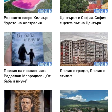
Розовото езеро Хилиър:
Центърът е София, София
Чудото на Австралия
е центърът на Центъра
Поезия на поколенията:
Люлин е градът, Люлин е
Радослав Мавродиев- „От
стилът
баба и внуче"