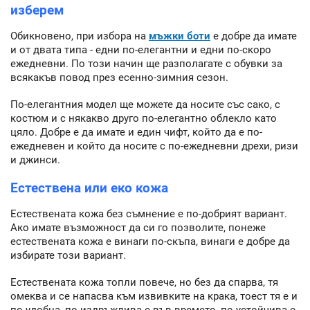
изберем
Обикновено, при избора на
мъжки боти
е добре да имате
и от двата типа - едни по-елегантни и едни по-скоро
ежедневни. По този начин ще разполагате с обувки за
всякакъв повод през есенно-зимния сезон.
По-елегантния модел ще можете да носите със сако, с
костюм и с някакво друго по-елегантно облекло като
цяло. Добре е да имате и един чифт, който да е по-
ежедневен и който да носите с по-ежедневни дрехи, ризи
и джинси.
Естествена или еко кожа
Естествената кожа без съмнение е по-добрият вариант.
Ако имате възможност да си го позволите, понеже
естествената кожа е винаги по-скъпа, винаги е добре да
избирате този вариант.
Естествената кожа топли повече, но без да спарва, тя
омеква и се напасва към извивките на крака, тоест тя е и
по-удобна, по-издръжлива е във времето, по-устойчива е