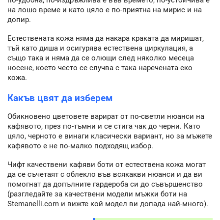
на лошо време и като цяло е по-приятна на мирис и на
допир.
Естествената кожа няма да накара краката да миришат,
тъй като диша и осигурява естествена циркулация, а
също така и няма да се олющи след няколко месеца
носене, което често се случва с така наречената еко
кожа.
Какъв цвят да изберем
Обикновено цветовете варират от по-светли нюанси на
кафявото, през по-тъмни и се стига чак до черни. Като
цяло, черното е винаги класически вариант, но за мъжете
кафявото е не по-малко подходящ избор.
Чифт качествени кафяви боти от естествена кожа могат
да се съчетаят с облекло във всякакви нюанси и да ви
помогнат да допълните гардероба си до съвършенство
(разгледайте за качествени модели мъжки боти на
Stemanelli.com и вижте кой модел ви допада най-много).