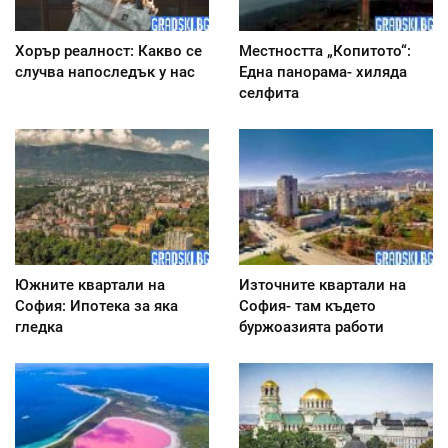
Хорър реалност: Какво се
Местността „Копитото“:
случва напоследък у нас
Една панорама- хиляда
селфита
Южните квартали на
Източните квартали на
София: Ипотека за яка
София- там където
гледка
буржоазията работи