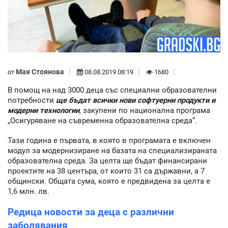
Мая Стоянова
от
08.08.2019 08:19
1680
В помощ на над 3000 деца със специални образователни
потребности
ще бъдат всички нови софтуерни продукти и
модерни технологии
, закупени по национална програма
„Осигуряване на съвременна образователна среда“.
Тази година е първата, в която в програмата е включен
модул за модернизиране на базата на специализираната
образователна среда. За целта ще бъдат финансирани
проектите на 38 центъра, от които 31 са държавни, а 7
общински. Общата сума, която е предвидена за целта е
1,6 млн. лв.
Редица новости за деца с различни
заболявания