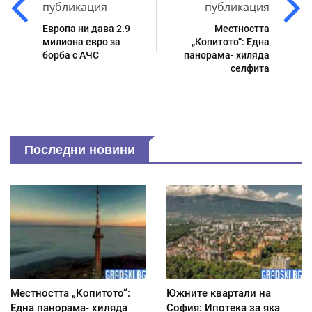
публикация
публикация
Европа ни дава 2.9
Местността
милиона евро за
„Копитото“: Една
борба с АЧС
панорама- хиляда
селфита
Последни новини
Местността „Копитото“:
Южните квартали на
Една панорама- хиляда
София: Ипотека за яка