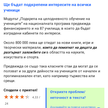
Ще бъдат подкрепени интересите на всички
ученици
Модулът „Подкрепа на целодневното обучение на
учениците“ на националната програма предвижда
финансирането и на 87 училища, в които да бъдат
изградени кабинети по интереси.
Около 800 000 лева ще отидат за нови книги, игри и
творчески материали,
които да помогнат на децата да
разгърнат заложбите си
в областта на науките,
изкуствата и спорта.
Предвижда се също така класните стаи да могат да се
ползват и за други дейности на учениците от начален и
прогимназиален етап, като например тържества или
срещи.
Сподели с приятел!
Открихте проблем/
★★★★★
★★★★★
★★★★★
4.33
неточност в текста?
24
Докладвайте за повече качествено