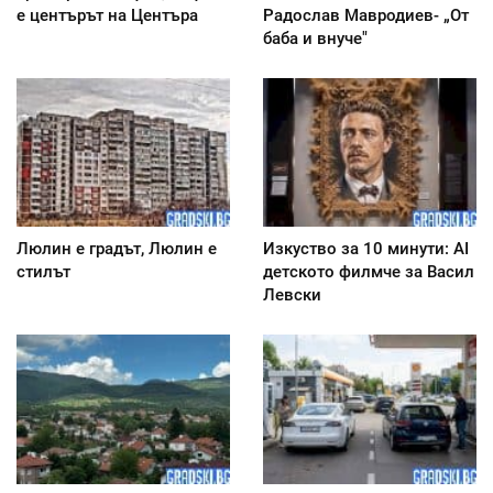
е центърът на Центъра
Радослав Мавродиев- „От
баба и внуче"
Люлин е градът, Люлин е
Изкуство за 10 минути: AI
стилът
детското филмче за Васил
Левски