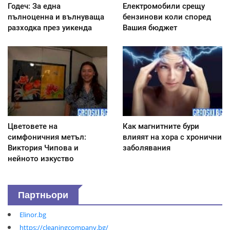
Годеч: За една
Електромобили срещу
пълноценна и вълнуваща
бензинови коли според
разходка през уикенда
Вашия бюджет
Цветовете на
Как магнитните бури
симфоничния метъл:
влияят на хора с хронични
Виктория Чипова и
заболявания
нейното изкуство
Партньори
Elinor.bg
https://cleaningcompany.bg/