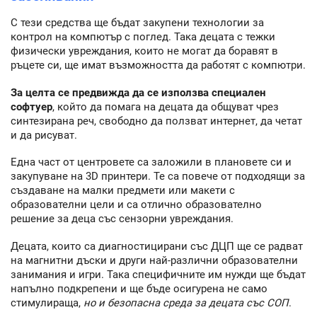
С тези средства ще бъдат закупени технологии за
контрол на компютър с поглед. Така децата с тежки
физически увреждания, които не могат да боравят в
ръцете си, ще имат възможността да работят с компютри.
За целта се предвижда да се използва специален
софтуер
, който да помага на децата да общуват чрез
синтезирана реч, свободно да ползват интернет, да четат
и да рисуват.
Една част от центровете са заложили в плановете си и
закупуване на 3D принтери. Те са повече от подходящи за
създаване на малки предмети или макети с
образователни цели и са отлично образователно
решение за деца със сензорни увреждания.
Децата, които са диагностицирани със ДЦП ще се радват
на магнитни дъски и други най-различни образователни
занимания и игри. Така специфичните им нужди ще бъдат
напълно подкрепени и ще бъде осигурена не само
стимулираща,
но и безопасна среда за децата със СОП
.