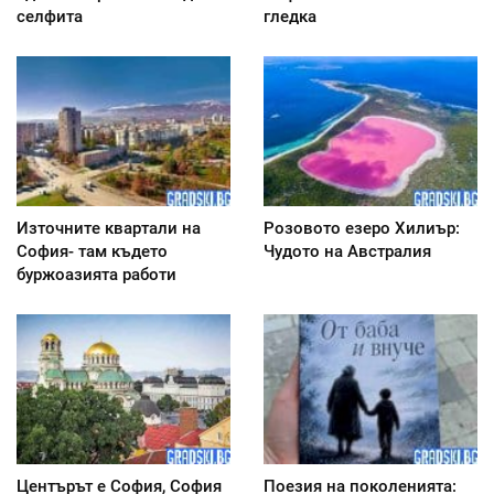
селфита
гледка
Източните квартали на
Розовото езеро Хилиър:
София- там където
Чудото на Австралия
буржоазията работи
Центърът е София, София
Поезия на поколенията: