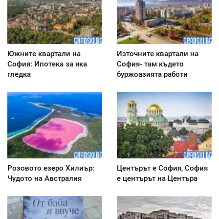
Южните квартали на
Източните квартали на
София: Ипотека за яка
София- там където
гледка
буржоазията работи
Розовото езеро Хилиър:
Центърът е София, София
Чудото на Австралия
е центърът на Центъра