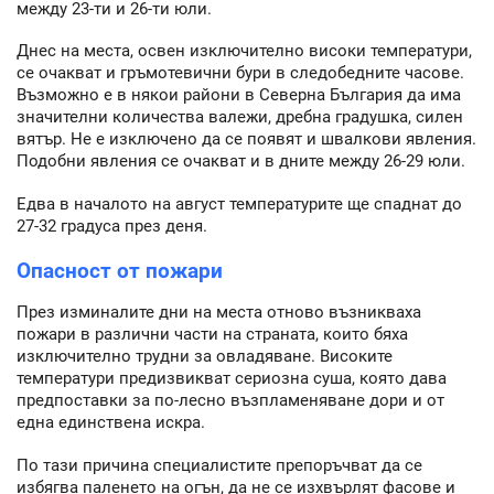
между 23-ти и 26-ти юли.
Днес на места, освен изключително високи температури,
се очакват и гръмотевични бури в следобедните часове.
Възможно е в някои райони в Северна България да има
значителни количества валежи, дребна градушка, силен
вятър. Не е изключено да се появят и швалкови явления.
Подобни явления се очакват и в дните между 26-29 юли.
Едва в началото на август температурите ще спаднат до
27-32 градуса през деня.
Опасност от пожари
През изминалите дни на места отново възникваха
пожари в различни части на страната, които бяха
изключително трудни за овладяване. Високите
температури предизвикват сериозна суша, която дава
предпоставки за по-лесно възпламеняване дори и от
една единствена искра.
По тази причина специалистите препоръчват да се
избягва паленето на огън, да не се изхвърлят фасове и