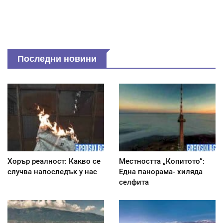
Последни новини
Хорър реалност: Какво се
Местността „Копитото“:
случва напоследък у нас
Една панорама- хиляда
селфита