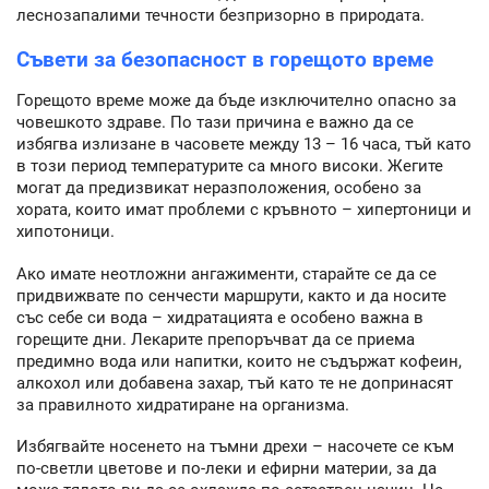
леснозапалими течности безпризорно в природата.
Съвети за безопасност в горещото време
Горещото време може да бъде изключително опасно за
човешкото здраве. По тази причина е важно да се
избягва излизане в часовете между 13 – 16 часа, тъй като
в този период температурите са много високи. Жегите
могат да предизвикат неразположения, особено за
хората, които имат проблеми с кръвното – хипертоници и
хипотоници.
Ако имате неотложни ангажименти, старайте се да се
придвижвате по сенчести маршрути, както и да носите
със себе си вода – хидратацията е особено важна в
горещите дни. Лекарите препоръчват да се приема
предимно вода или напитки, които не съдържат кофеин,
алкохол или добавена захар, тъй като те не допринасят
за правилното хидратиране на организма.
Избягвайте носенето на тъмни дрехи – насочете се към
по-светли цветове и по-леки и ефирни материи, за да