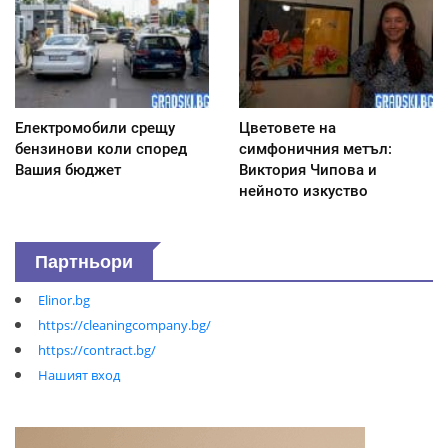
Електромобили срещу
Цветовете на
бензинови коли според
симфоничния метъл:
Вашия бюджет
Виктория Чипова и
нейното изкуство
Партньори
Elinor.bg
https://cleaningcompany.bg/
https://contract.bg/
Нашият вход