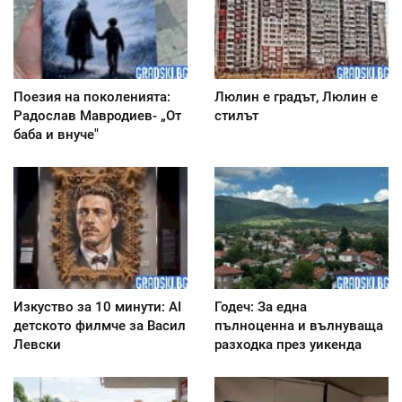
Поезия на поколенията:
Люлин е градът, Люлин е
Радослав Мавродиев- „От
стилът
баба и внуче"
Изкуство за 10 минути: AI
Годеч: За една
детското филмче за Васил
пълноценна и вълнуваща
Левски
разходка през уикенда