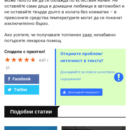
може тялото ви да се охлажда по естествен начин. Не
оставяйте сами деца и домашни любимци в автомобил и
не оставайте твърде дълго в колата без климатик – в
превозните средства температурите могат да се покачат
изключително бързо.
Ако усетите, че получавате топлинен удар, незабавно
потърсете лекарска помощ.
Сподели с приятел!
Открихте проблем/
★★★★★
★★★★★
★★★★★
4.67
неточност в текста?
21
Докладвайте за повече качествено
Facebook
съдържание!
Twitter
Докладвай нередност
Подобни статии