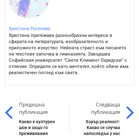
Христина Росенова
Христина притежава разнообразни интереси в
сферата на литературата, изобразителното и
приложното изкуство. Нейната страст към писането
на текстове започва в гимназията. Завършва
Софийския университет "Свети Климент Охридски" с
отличие. Определя се като мечтател, който обаче има
реалистичен поглед към света.
Предишна
Следваща
публикация
публикация
Какво е културен
Хорър реалност:
шок и защо го
Какво се случва
преживяваме
напоследък у нас