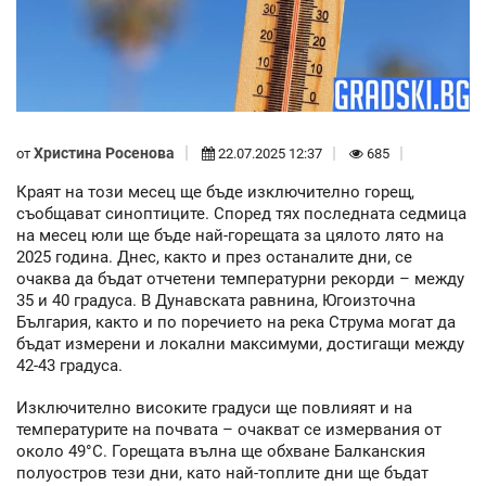
Христина Росенова
от
22.07.2025 12:37
685
Краят на този месец ще бъде изключително горещ,
съобщават синоптиците. Според тях последната седмица
на месец юли ще бъде най-горещата за цялото лято на
2025 година. Днес, както и през останалите дни, се
очаква да бъдат отчетени температурни рекорди – между
35 и 40 градуса. В Дунавската равнина, Югоизточна
България, както и по поречието на река Струма могат да
бъдат измерени и локални максимуми, достигащи между
42-43 градуса.
Изключително високите градуси ще повлияят и на
температурите на почвата – очакват се измервания от
около 49°C. Горещата вълна ще обхване Балканския
полуостров тези дни, като най-топлите дни ще бъдат