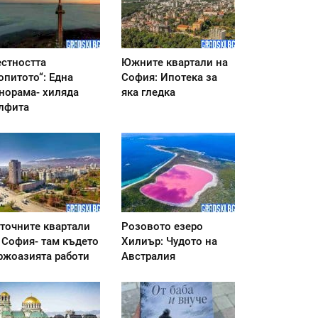
стността
Южните квартали на
опитото“: Една
София: Ипотека за
норама- хиляда
яка гледка
лфита
точните квартали
Розовото езеро
 София- там където
Хилиър: Чудото на
ржоазията работи
Австралия