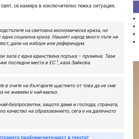
т свят, се намира в изключително тежка ситуация,
подстъпите на световна икономическа криза, но
 една социална криза. Нашият народ много пъти ни
тест, дали на избори или референдум.
ази зала с една единствена поръка – промяна. Тази
ки последни места в ЕС.”, каза Зайкова.
те в очите на българите щастието от това да не сме
да не живеем и най-малко.
най-безпросветни, защото дами и господа, страната,
 по качество на образованието, сега е на далечното
Открихте проблем/неточност в текста?