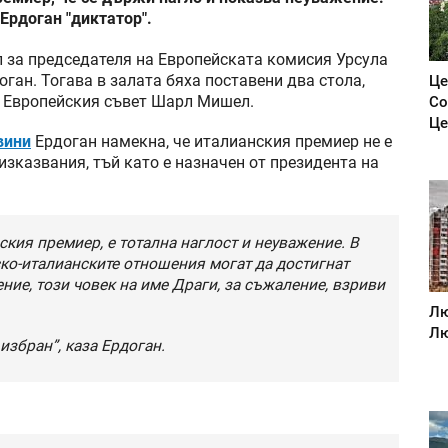
Ердоган "диктатор".
л за председателя на Европейската комисия Урсула
оган. Тогава в залата бяха поставени два стола,
Це
на Европейския съвет Шарл Мишел.
Со
Це
вини
Ердоган намекна, че италианския премиер не е
зказвания, тъй като е назначен от президента на
ския премиер, е тотална наглост и неуважение. В
рско-италианските отношения могат да достигнат
ние, този човек на име Драги, за съжаление, взриви
Лю
Лю
 избран”, каза Ердоган.