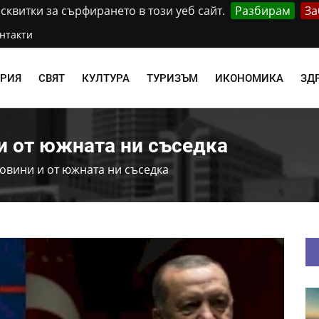
квитки за сърфирането в този уеб сайт.
Разбирам
За
нтакти
АРИЯ
СВЯТ
КУЛТУРА
ТУРИЗЪМ
ИКОНОМИКА
ЗД
и от южната ни съседка
овини и от южната ни съседка