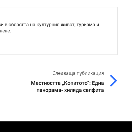
и в областта на културния живот, туризма и
нене.
Следваща публикация
Местността „Копитото“: Една
панорама- хиляда селфита