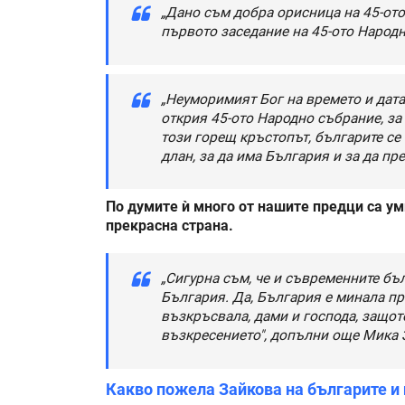
„Дано съм добра орисница на 45-ото
първото заседание на 45-ото Народн
„Неуморимият Бог на времето и дата
открия 45-ото Народно събрание, за
този горещ кръстопът, българите се
длан, за да има България и за да пр
По думите ѝ много от нашите предци са уми
прекрасна страна.
„Сигурна съм, че и съвременните бъл
България. Да, България е минала пр
възкръсвала, дами и господа, защот
възкресението", допълни още Мика 
Какво пожела Зайкова на българите и 