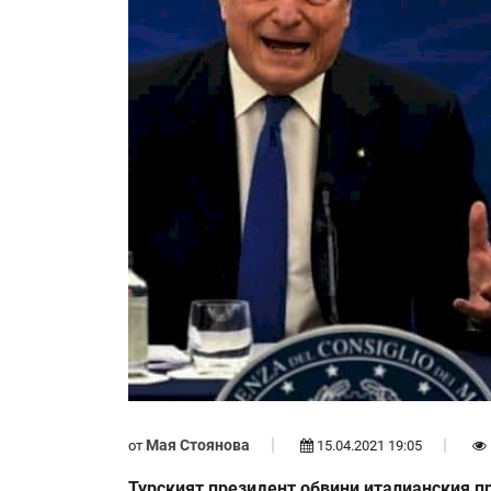
Мая Стоянова
от
15.04.2021 19:05
Турският президент обвини италианския п