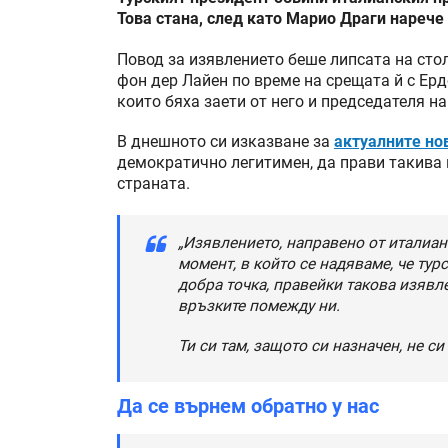
Това стана, след като Марио Драги нарече 
Повод за изявлението беше липсата на сто
фон дер Лайен по време на срещата й с Ерд
които бяха заети от него и председателя 
В днешното си изказване за
актуалните но
демократично легитимен, да прави такива и
страната.
„Изявлението, направено от италиан
момент, в който се надяваме, че ту
добра точка, правейки такова изявле
връзките помежду ни.
Ти си там, защото си назначен, не си
Да се върнем обратно у нас