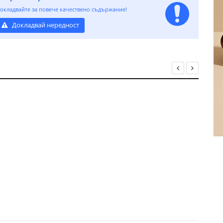
окладвайте за повече качествено съдържание!
Докладвай нередност