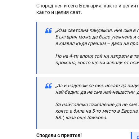
Според нея и сега България, както и целия
както и целия сват.
„Има световна пандемия, ние сме в 
България може да бъде утежнена и с
е казвал къде грешим – дали на про
Но на 4-ти април той ни изпрати в т
промяна, която ще ни извади от всич
„Аз и надявам се вие, искате да види
най-бедни, да не сме най-нещастни, 
За най-голямо съжаление да не сме 
която е била на 5-то място в Европа
88.", каза още Зайкова.
Сподели с приятел!