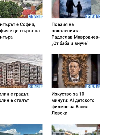
нтърът е София,
Поезия на
фия е центърът на
поколенията:
нтъра
Радослав Мавродиев-
„От баба и внуче"
лин е градът,
Изкуство за 10
лин е стилът
минути: AI детското
филмче за Васил
Левски