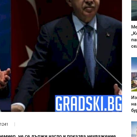
Ме
„К
па
се
Из
на
бу
1241
ремиер, че се държи нагло и показва неуважение.