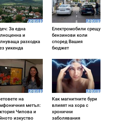
деч: За една
Електромобили срещу
лноценна и
бензинови коли
лнуваща разходка
според Вашия
ез уикенда
бюджет
етовете на
Как магнитните бури
мфоничния метъл:
влияят на хора с
ктория Чипова и
хронични
йното изкуство
заболявания