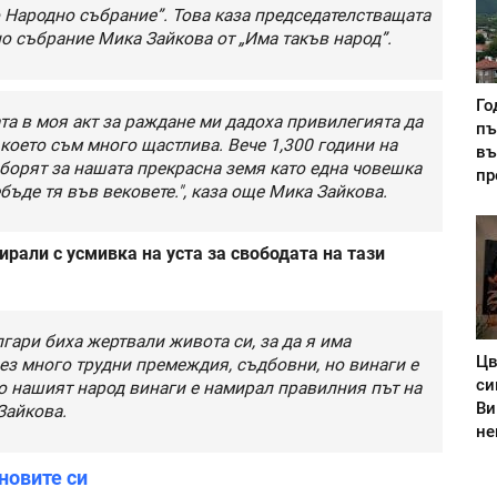
 Народно събрание”. Това каза председателстващата
о събрание Мика Зайкова от „Има такъв народ”.
Го
та в моя акт за раждане ми дадоха привилегията да
пъ
 което съм много щастлива. Вече 1,300 години на
въ
 борят за нашата прекрасна земя като една човешка
пр
ебъде тя във вековете.", каза още Мика Зайкова.
рали с усмивка на уста за свободата на тази
гари биха жертвали живота си, за да я има
Цв
ез много трудни премеждия, съдбовни, но винаги е
си
о нашият народ винаги е намирал правилния път на
Ви
Зайкова.
не
новите си