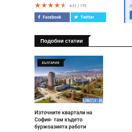
★★★★★
★★★★★
★★★★★
4.51
170
Д
Facebook
Twitter
Подобни статии
БЪЛГАРИЯ
Източните квартали на
София- там където
буржоазията работи