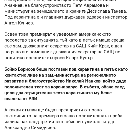
Ананиев, на благоустройството Петя Аврамова и
министърът на земеделието и храните Десислава Танева.
Под карантина е и главният държавен здравен инспектор
Ангел Кунчев.
Освен това премиерът е уведомил американското
посолство за ситуацията, тъй като в петък имаше среща
със зам.-държавният секретар на САЩ Кийт Крак, а ден
по-рано и с помощник-държавния секретар на САЩ по
политико-военните въпроси Кларк Купър.
Бойко Борисов беше поставен под карантина в петък като
контактно лице на зам.-министъра на регионалното
развитие и благоустройство Николай Нанков, който даде
положителен тест за коронавирус. В събота, обаче след
цели два отрицателни теста карантината му беше
свалена от РЗИ.
А какви стъпки ще бъдат предприети относно
състоянието на премиера и защо положителната проба
излиза чак след третия тест, обясни пулмологът д-р
Александър Симидчиев.