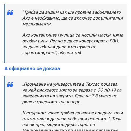
"Трябва да видим как ще протече заболяването.
Ако е необходимо, ще се включат допълнителни
медикаменти.
Ако контактните му лица са носили маски, няма
особен риск. Редно е да се консултират с РЗИ,
за да се обсъди дали има нужда от
карантиниране.", обясни той.
А официално се доказа
„Проучване на университета в Тексас показва,
че най-рисковото място за зараза с COVID-19 са
заведенията на закрито. Едва на 7-8 място по
риск е градският транспорт.
Културният човек трябва да вземе предвид тази
статистика и да пази себе си и околните.". Това
заяви пред медиите директорът на
Националния център по заразни и паразитни