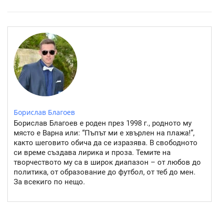
работи
Борислав Благоев
Борислав Благоев е роден през 1998 г., родното му
място е Варна или: “Пъпът ми е хвърлен на плажа!”,
както шеговито обича да се изразява. В свободното
си време създава лирика и проза. Темите на
творчеството му са в широк диапазон – от любов до
политика, от образование до футбол, от теб до мен.
За всекиго по нещо.