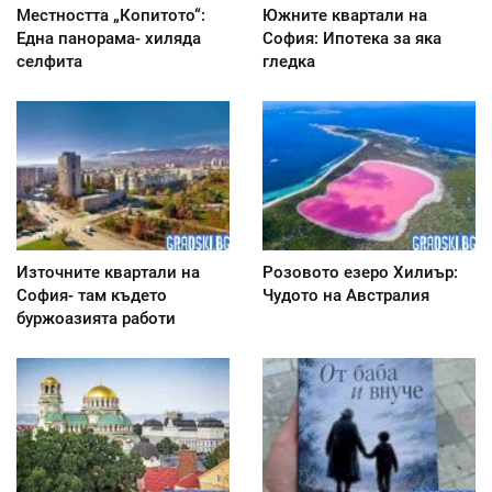
Местността „Копитото“:
Южните квартали на
Една панорама- хиляда
София: Ипотека за яка
селфита
гледка
Източните квартали на
Розовото езеро Хилиър:
София- там където
Чудото на Австралия
буржоазията работи