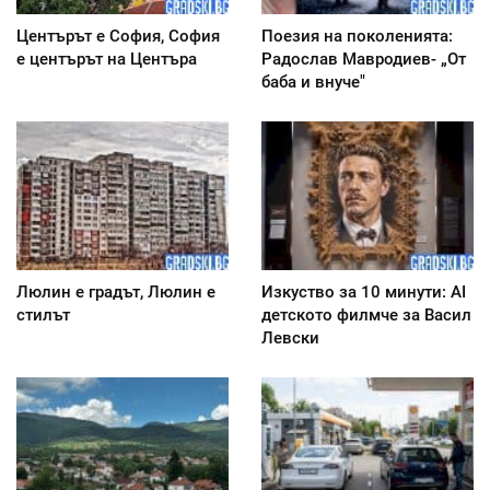
Центърът е София, София
Поезия на поколенията:
е центърът на Центъра
Радослав Мавродиев- „От
баба и внуче"
Люлин е градът, Люлин е
Изкуство за 10 минути: AI
стилът
детското филмче за Васил
Левски