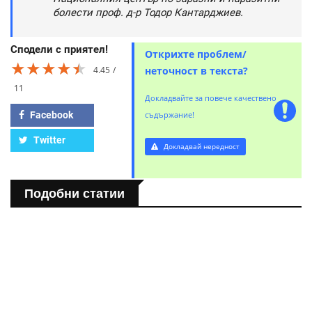
болести проф. д-р Тодор Кантарджиев.
Сподели с приятел!
Открихте проблем/
★★★★★
★★★★★
★★★★★
4.45
неточност в текста?
11
Докладвайте за повече качествено
Facebook
съдържание!
Twitter
Докладвай нередност
Подобни статии
БЪЛГАРИЯ