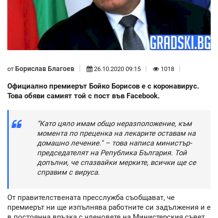
Борислав Благоев
от
26.10.2020 09:15
1018
Официално премиерът Бойко Борисов е с коронавирус.
Това обяви самият той с пост във Facebook.
“Като цяло имам общо неразположение, към
момента по преценка на лекарите оставам на
домашно лечение." – това написа министър-
председателят на Република България. Той
допълни, че спазвайки мерките, всички ще се
справим с вируса.
От правителствената пресслужба съобщават, че
премиерът ни ще изпълнява работните си задължения и е
в постоянна връзка с членовете на Министерския съвет