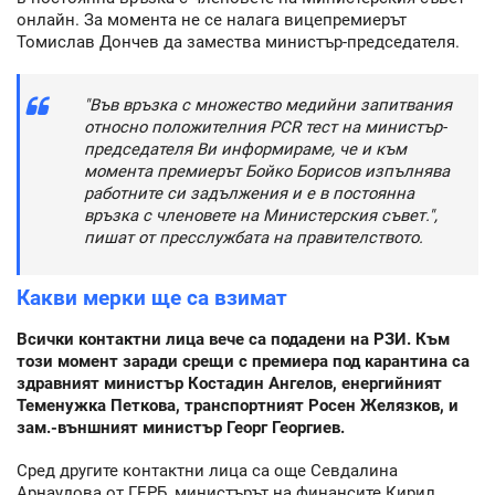
онлайн. За момента не се налага вицепремиерът
Томислав Дончев да замества министър-председателя.
"Във връзка с множество медийни запитвания
относно положителния PCR тест на министър-
председателя Ви информираме, че и към
момента премиерът Бойко Борисов изпълнява
работните си задължения и е в постоянна
връзка с членовете на Министерския съвет.",
пишат от пресслужбата на правителството.
Какви мерки ще са взимат
Всички контактни лица вече са подадени на РЗИ. Към
този момент заради срещи с премиера под карантина са
здравният министър Костадин Ангелов, енергийният
Теменужка Петкова, транспортният Росен Желязков, и
зам.-външният министър Георг Георгиев.
Сред другите контактни лица са още Севдалина
Арнаудова от ГЕРБ, министърът на финансите Кирил