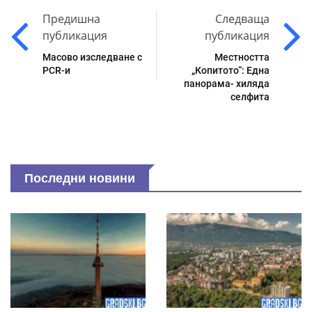
Предишна
Следваща
публикация
публикация
Масово изследване с
Местността
PCR-и
„Копитото“: Една
панорама- хиляда
селфита
Последни новини