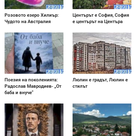
Розовото езеро Хилиър:
Центърът е София, София
Чудото на Австралия
е центърът на Центъра
Поезия на поколенията:
Люлин е градът, Люлин е
Радослав Мавродиев- „От
стилът
баба и внуче"