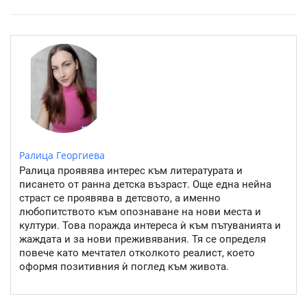
Розовото езеро Хилиър: Чудото на Австралия
Ралица Георгиева
Ралица проявява интерес към литературата и
писането от ранна детска възраст. Още една нейна
страст се проявява в детсвото, а именно
любопитството към опознаване на нови места и
култури. Това поражда интереса ѝ към пътуванията и
жаждата и за нови преживявания. Тя се определя
повече като мечтател отколкото реалист, което
оформя позитивния ѝ поглед към живота.