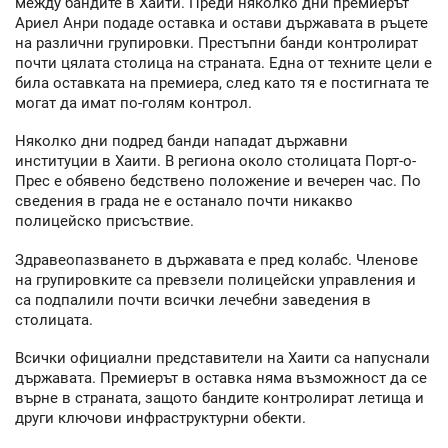
между бандите в Хаити. Преди няколко дни премиерът
Ариел Анри подаде оставка и остави държавата в ръцете
на различни групировки. Престъпни банди контролират
почти цялата столица на страната. Една от техните цели е
била оставката на премиера, след като тя е постигната те
могат да имат по-голям контрол.
Няколко дни подред банди нападат държавни
институции в Хаити. В региона около столицата Порт-о-
Прес е обявено бедствено положение и вечерен час. По
сведения в града не е останало почти никакво
полицейско присъствие.
Здравеопазването в държавата е пред колабс. Членове
на групировките са превзели полицейски управления и
са подпалили почти всички лечебни заведения в
столицата.
Всички официални представители на Хаити са напуснали
държавата. Премиерът в оставка няма възможност да се
върне в страната, защото бандите контролират летища и
други ключови инфраструктурни обекти.