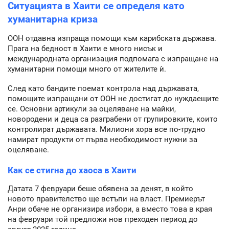
Ситуацията в Хаити се определя като
хуманитарна криза
ООН отдавна изпраща помощи към карибската държава.
Прага на бедност в Хаити е много нисък и
международната организация подпомага с изпращане на
хуманитарни помощи много от жителите ѝ.
След като бандите поемат контрола над държавата,
помощите изпращани от ООН не достигат до нуждаещите
се. Основни артикули за оцеляване на майки,
новородени и деца са разграбени от групировките, които
контролират държавата. Милиони хора все по-трудно
намират продукти от първа необходимост нужни за
оцеляване.
Как се стигна до хаоса в Хаити
Датата 7 февруари беше обявена за денят, в който
новото правителство ще встъпи на власт. Премиерът
Анри обаче не организира избори, а вместо това в края
на февруари той предложи нов преходен период до