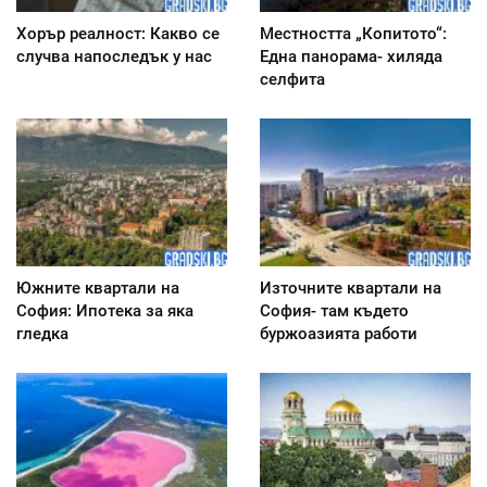
Хорър реалност: Какво се
Местността „Копитото“:
случва напоследък у нас
Една панорама- хиляда
селфита
Южните квартали на
Източните квартали на
София: Ипотека за яка
София- там където
гледка
буржоазията работи