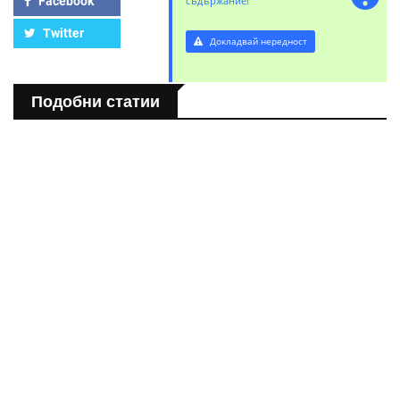
Facebook
съдържание!
Twitter
Докладвай нередност
Подобни статии
СВЯТ
Розовото езеро Хилиър: Чудото на Австралия
СВЯТ