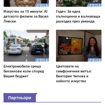
Изкуство за 10 минути: AI
Годеч: За една
детското филмче за Васил
пълноценна и вълнуваща
Левски
разходка през уикенда
Електромобили срещу
Цветовете на
бензинови коли според
симфоничния метъл:
Вашия бюджет
Виктория Чипова и
нейното изкуство
Партньори