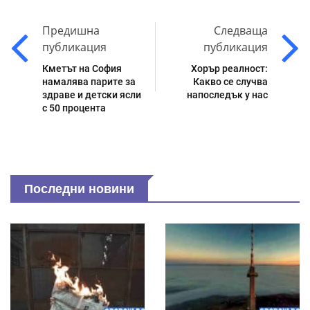
Предишна
Следваща
публикация
публикация
Кметът на София
Хорър реалност:
намалява парите за
Какво се случва
здраве и детски ясли
напоследък у нас
с 50 процента
Последни новини