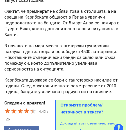
август 2025 година.
Фактът, че премиерът не обяви това в столицата, а на
среща на Карибската общност в Гвиана увеличи
недоволството на бандите. От 5 март Анри се намира в
Пуерто Рико, което допълнително влоши ситуацията в
Хаити.
В началото на март месец гангстерски групировки
нахлуха в два затвора и освободиха 4500 затворници.
Някогашните съпернически банди са сключили съюз
помежду си, което допълнително увеличава
сериозността на ситуацията.
Карибската държава се бори с гангстерско насилие от
години. След опустошителното земетресение от 2010
година, бандите увеличават радиуса си на влияние.
Сподели с приятел!
Открихте проблем/
★★★★★
★★★★★
★★★★★
4.42
неточност в текста?
26
Докладвайте за повече качествено