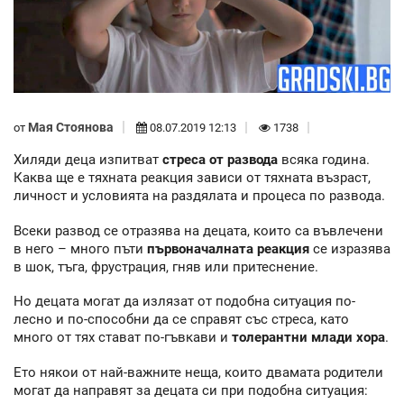
Мая Стоянова
от
08.07.2019 12:13
1738
Хиляди деца изпитват
стреса от развода
всяка година.
Каква ще е тяхната реакция зависи от тяхната възраст,
личност и условията на раздялата и процеса по развода.
Всеки развод се отразява на децата, които са въвлечени
в него – много пъти
първоначалната реакция
се изразява
в шок, тъга, фрустрация, гняв или притеснение.
Но децата могат да излязат от подобна ситуация по-
лесно и по-способни да се справят със стреса, като
много от тях стават по-гъвкави и
толерантни млади хора
.
Ето някои от най-важните неща, които двамата родители
могат да направят за децата си при подобна ситуация: