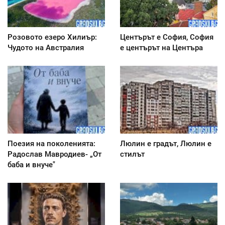
Розовото езеро Хилиър:
Центърът е София, София
Чудото на Австралия
е центърът на Центъра
Поезия на поколенията:
Люлин е градът, Люлин е
Радослав Мавродиев- „От
стилът
баба и внуче"