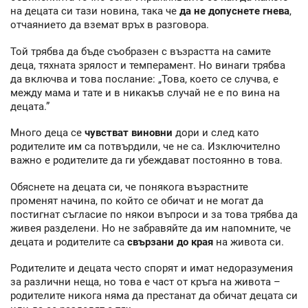
на децата си тази новина, така че
да не допуснете гнева
,
отчаянието да вземат връх в разговора.
Той трябва да бъде съобразен с възрастта на самите
деца, тяхната зрялост и темперамент. Но винаги трябва
да включва и това послание: „Това, което се случва, е
между мама и тате и в никакъв случай не е по вина на
децата.”
Много деца се
чувстват виновни
дори и след като
родителите им са потвърдили, че не са. Изключително
важно е родителите да ги убеждават постоянно в това.
Обяснете на децата си, че понякога възрастните
променят начина, по който се обичат и не могат да
постигнат съгласие по някои въпроси и за това трябва да
живея разделени. Но не забравяйте да им напомните, че
децата и родителите са
свързани до края
на живота си.
Родителите и децата често спорят и имат недоразумения
за различни неща, но това е част от кръга на живота –
родителите никога няма да престанат да обичат децата си