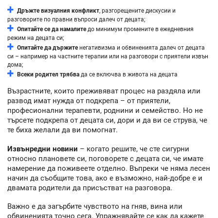
Дръжте визуалния конфликт
, разгорещените дискусии и
разговорите по правни въпроси далеч от децата;
Опитайте се да намалите
до минимум промените в ежедневния
режим на децата си;
Опитайте да държите
негативизма и обвиненията далеч от децата
си – например на частните терапии или на разговори с приятели извън
дома;
Всеки родител трябва
да се включва в живота на децата
Възрастните, които преживяват процес на раздяла или
развод имат нужда от подкрепа – от приятели,
професионални терапевти, роднини и семейство. Но не
търсете подкрепа от децата си, дори и да ви се струва, че
те биха желали да ви помогнат.
Извънредни новини
– когато решите, че сте сигурни
относно плановете си, поговорете с децата си, че имате
намерение да поживеете отделно. Въпреки че няма лесен
начин да съобщите това, ако е възможно, най-добре е и
двамата родители да присъстват на разговора.
Важно е да загърбите чувството на гняв, вина или
обвиненията точно сега. Упражнявайте се как да кажете