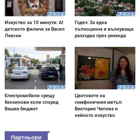
Изкуство за 10 минути: AI
Годеч: За една
детското филмче за Васил
пълноценна и вълнуваща
Левски
разходка през уикенда
Електромобили срещу
Цветовете на
бензинови коли според
симфоничния метъл:
Вашия бюджет
Виктория Чипова и
нейното изкуство
Партньори