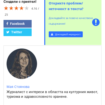
Сподели с приятел!
Открихте проблем/
★★★★★
★★★★★
★★★★★
4.16
неточност в текста?
25
Докладвайте за повече качествено
Facebook
съдържание!
Twitter
Докладвай нередност
Мая Стоянова
Журналист с интереси в областта на културния живот,
туризма и здравословното хранене.