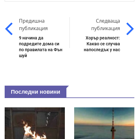
Предишна
Следваща
публикация
публикация
9 начина да
Хорър реалност:
подредите дома си
Какво се случва
по правилата на Фън
напоследък у нас
шуй
Последни новини