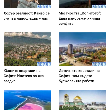
Хорър реалност: Какво се
Местността „Копитото“:
случва напоследък у нас
Една панорама- хиляда
селфита
Южните квартали на
Източните квартали на
София: Ипотека за яка
София- там където
гледка
буржоазията работи