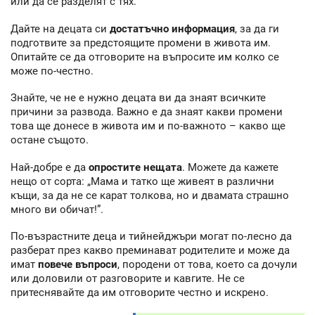
или да се разделят с тях.
Дайте на децата си
достатъчно информация
, за да ги
подготвите за предстоящите промени в живота им.
Опитайте се да отговорите на въпросите им колко се
може по-честно.
Знайте, че не е нужно децата ви да знаят всичките
причини за развода. Важно е да знаят какви промени
това ще донесе в живота им и по-важното – какво ще
остане същото.
Най-добре е да
опростите нещата
. Можете да кажете
нещо от сорта: „Мама и татко ще живеят в различни
къщи, за да не се карат толкова, но и двамата страшно
много ви обичат!”.
По-възрастните деца и тийнейджъри могат по-лесно да
разберат през какво преминават родителите и може да
имат
повече въпроси
, породени от това, което са дочули
или доловили от разговорите и кавгите. Не се
притеснявайте да им отговорите честно и искрено.