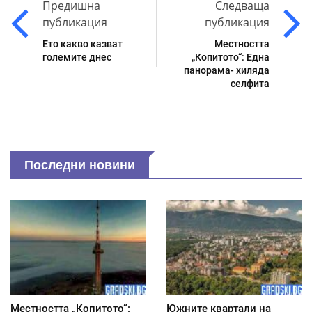
Предишна
Следваща
публикация
публикация
Ето какво казват
Местността
големите днес
„Копитото“: Една
панорама- хиляда
селфита
Последни новини
Местността „Копитото“:
Южните квартали на