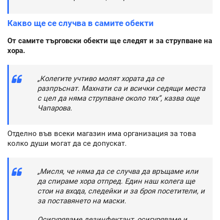
Какво ще се случва в самите обекти
От самите търговски обекти ще следят и за струпване на
хора.
„Колегите учтиво молят хората да се
разпръснат. Махнати са и всички седящи места
с цел да няма струпване около тях”, казва още
Чапарова.
Отделно във всеки магазин има организация за това
колко души могат да се допускат.
„Мисля, че няма да се случва да връщаме или
да спираме хора отпред. Един наш колега ще
стои на входа, следейки и за броя посетители, и
за поставянето на маски.
Осигуряваме дезинфектант, осигуряваме и