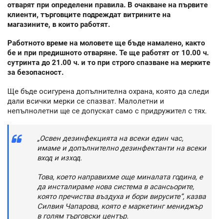
отварят при определени правила. В очакване на първите
клиенти, търговците подреждат витрините на
магазините, в които работят.
Работното време на моловете ще бъде намалено, както
бе и при предишното отваряне. Те ще работят от 10.00 ч.
сутринта до 21.00 ч. и то при строго спазване на мерките
за безопасност.
Ще бъде осигурена допълнителна охрана, която да следи
дали всички мерки се спазват. Малолетни и
непълнолетни ще се допускат само с придружител с тях.
„Освен дезинфекцията на всеки един час,
имаме и допълнително дезинфектанти на всеки
вход и изход.
Това, което направихме още миналата година, е
да инсталираме нова система в асансьорите,
която пречиства въздуха и бори вирусите”, казва
Силвия Чапарова, която е маркетинг мениджър
в голям търговски център.