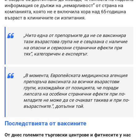
информация се дължи на „немарливост” от страна на
компанията, която не е включила хора над 65-годишна
възраст в клиничните си изпитания.
„Нито една от препоръките да не се ваксинира
тази възрастова група не е свързана с наличие
на опасни и сериозни странични ефекти при
тях”, категоричен е експертът.
„В момента, Европейската медицинска агенция
препоръча ваксината за всички възрастови
групи, изхождайки от позицията, че поради
липсата на особени странични ефекти при по-
младите не може да се очакват такива и при по-
възрастните.”, допълни той.
Последствията от ваксините
От днес големите търговски центрове и фитнесите у нас