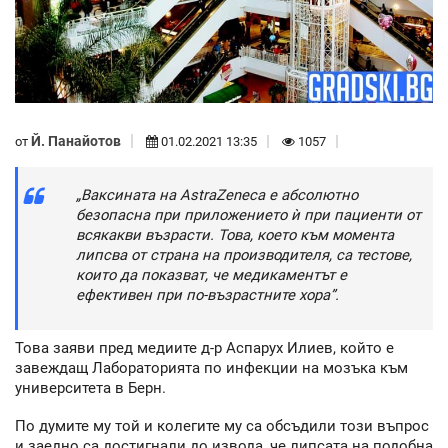
Й. Панайотов
от
01.02.2021 13:35
1057
„Ваксината на AstraZeneca е абсолютно
безопасна при приложението ѝ при пациенти от
всякакви възрасти. Това, което към момента
липсва от страна на производителя, са тестове,
които да показват, че медикаментът е
ефективен при по-възрастните хора”.
Това заяви пред медиите д-р Аспарух Илиев, който е
завеждащ Лабораторията по инфекции на мозъка към
университета в Берн.
По думите му той и колегите му са обсъдили този въпрос
и заедно са достигнали до извода, че липсата на подобна