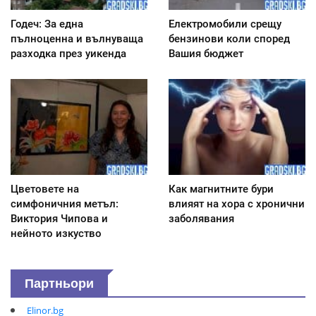
Годеч: За една
Електромобили срещу
пълноценна и вълнуваща
бензинови коли според
разходка през уикенда
Вашия бюджет
Цветовете на
Как магнитните бури
симфоничния метъл:
влияят на хора с хронични
Виктория Чипова и
заболявания
нейното изкуство
Партньори
Elinor.bg