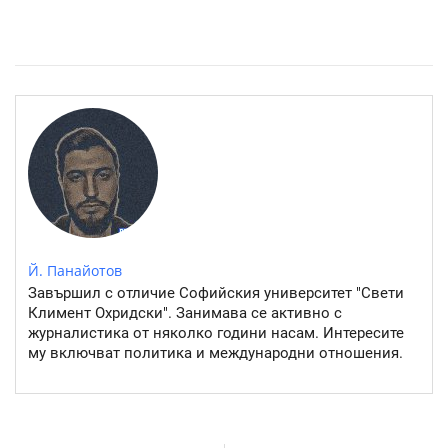
Източните квартали на София- там където буржоазията
работи
Й. Панайотов
Завършил с отличие Софийския университет "Свети
Климент Охридски". Занимава се активно с
журналистика от няколко години насам. Интересите
му включват политика и международни отношения.