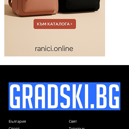
България
Свят
Спорт
Туризъм