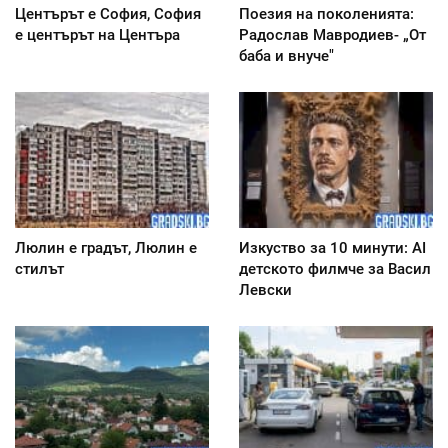
Центърът е София, София
Поезия на поколенията:
е центърът на Центъра
Радослав Мавродиев- „От
баба и внуче"
Люлин е градът, Люлин е
Изкуство за 10 минути: AI
стилът
детското филмче за Васил
Левски