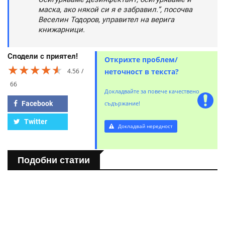
маска, ако някой си я е забравил.”, посочва
Веселин Тодоров, управител на верига
книжарници.
Сподели с приятел!
Открихте проблем/
★★★★★
★★★★★
★★★★★
4.56
неточност в текста?
66
Докладвайте за повече качествено
Facebook
съдържание!
Twitter
Докладвай нередност
Подобни статии
БЪЛГАРИЯ