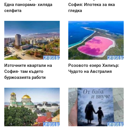
Една панорама- хиляда
София: Ипотека за яка
селфита
гледка
Източните квартали на
Розовото езеро Хилиър:
София- там където
Чудото на Австралия
буржоазията работи