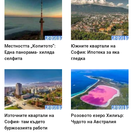
Местността „Копитото“:
Южните квартали на
Една панорама- хиляда
София: Ипотека за яка
селфита
гледка
Източните квартали на
Розовото езеро Хилиър:
София- там където
Чудото на Австралия
буржоазията работи