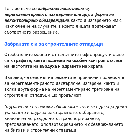
Те гласят, че се
забранява изоставянето,
нерегламентираното изхвърляне или друга форма на
неконтролирано обезвреждане
, както и изгарянето им с
изключение на случаите, в които лицата притежават
съответното разрешение.
Забраната е и за строителните отпадъци
Отработените масла и отпадъчните нефтопродукти също
са в
графата, която подлежи на особен контрол с оглед
на чистотата на въздуха и здравето на хората
.
Въпреки, че сезонът на ремонтите приключи проверките
за нерегламентираното изхвърляне, изгаряне, както и
всяка друга форма на нерегламентирано третиране на
строителни отпадъци ще продължат.
Задължение на всички общинските съвети е да определят
условията и реда
за изхвърлянето, събирането,
включително разделното, транспортирането,
претоварването, оползотворяването и обезвреждането
на битови и строителни отпадъци.