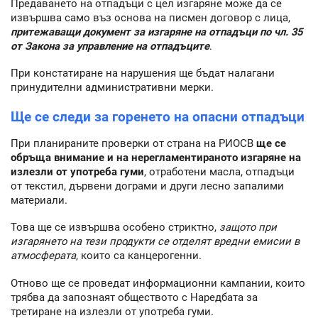
Предаването на отпадъци с цел изгаряне може да се
извършва само въз основа на писмен договор с лица,
притежаващи документ за изгаряне на отпадъци по чл. 35
от Закона за управление на отпадъците
.
При констатиране на нарушения ще бъдат налагани
принудителни административни мерки.
Ще се следи за горенето на опасни отпадъци
При планираните проверки от страна на РИОСВ
ще се
обръща внимание и на нерегламентираното изгаряне на
излезли от употреба гуми
, отработени масла, отпадъци
от текстил, дървени дограми и други лесно запалими
материали.
Това ще се извършва особено стриктно,
защото при
изгарянето на тези продукти се отделят вредни емисии в
атмосферата
, които са канцерогенни.
Отново ще се проведат информационни кампании, които
трябва да запознаят обществото с Наредбата за
третиране на излезли от употреба гуми.