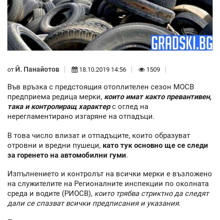
Й. Панайотов
от
18.10.2019 14:56
1509
Във връзка с предстоящия отоплителен сезон МОСВ
предприема редица мерки,
които имат както превантивен,
така и контролиращ характер
с оглед на
нерегламентирано изгаряне на отпадъци.
В това число влизат и отпадъците, които образуват
отровни и вредни пушеци,
като тук основно ще се следи
за горенето на автомобилни гуми
.
Изпълнението и контролът на всички мерки е възложено
на служителите на Регионалните инспекции по околната
среда и водите (РИОСВ),
които трябва стриктно да следят
дали се спазват всички предписания и указания
.