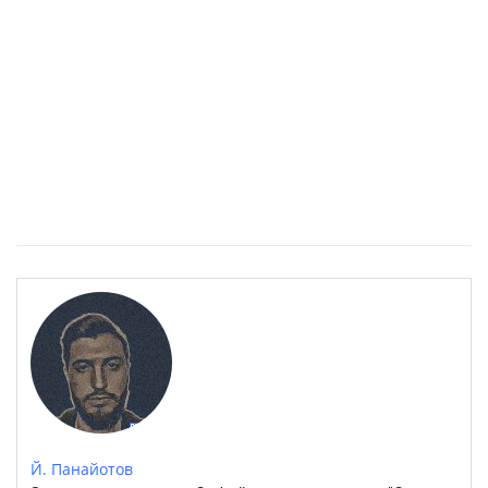
Южните квартали на София: Ипотека за яка гледка
Й. Панайотов