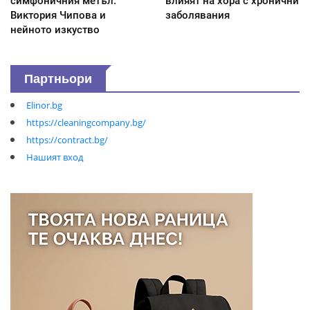
симфоничния метъл:
влияят на хора с хронични
Виктория Чипова и
заболявания
нейното изкуство
Партньори
Elinor.bg
https://cleaningcompany.bg/
https://contract.bg/
Нашият вход