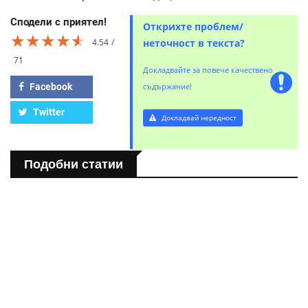
Сподели с приятел!
Открихте проблем/
★★★★★
★★★★★
★★★★★
4.54
неточност в текста?
71
Докладвайте за повече качествено
Facebook
съдържание!
Twitter
Докладвай нередност
Подобни статии
ГРАДОВЕ