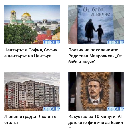
Центърът е София, София
Поезия на поколенията:
е центърът на Центъра
Радослав Мавродиев- „От
баба и внуче"
Люлин е градът, Люлин е
Изкуство за 10 минути: AI
стилът
детското филмче за Васил