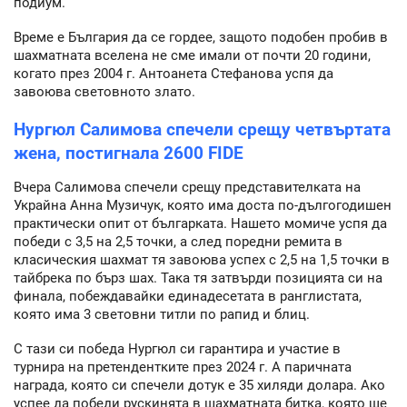
подиум.
Време е България да се гордее, защото подобен пробив в
шахматната вселена не сме имали от почти 20 години,
когато през 2004 г. Антоанета Стефанова успя да
завоюва световното злато.
Нургюл Салимова спечели срещу четвъртата
жена, постигнала 2600 FIDE
Вчера Салимова спечели срещу представителката на
Украйна Анна Музичук, която има доста по-дългогодишен
практически опит от българката. Нашето момиче успя да
победи с 3,5 на 2,5 точки, а след поредни ремита в
класическия шахмат тя завоюва успех с 2,5 на 1,5 точки в
тайбрека по бърз шах. Така тя затвърди позицията си на
финала, побеждавайки единадесетата в ранглистата,
която има 3 световни титли по рапид и блиц.
С тази си победа Нургюл си гарантира и участие в
турнира на претендентките през 2024 г. А паричната
награда, която си спечели дотук е 35 хиляди долара. Ако
успее да победи рускинята в шахматната битка, която ще