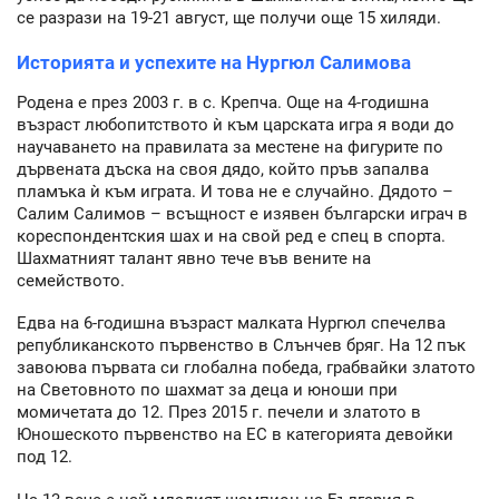
се разрази на 19-21 август, ще получи още 15 хиляди.
Историята и успехите на Нургюл Салимова
Родена е през 2003 г. в с. Крепча. Още на 4-годишна
възраст любопитството ѝ към царската игра я води до
научаването на правилата за местене на фигурите по
дървената дъска на своя дядо, който пръв запалва
пламъка ѝ към играта. И това не е случайно. Дядото –
Салим Салимов – всъщност е изявен български играч в
кореспондентския шах и на свой ред е спец в спорта.
Шахматният талант явно тече във вените на
семейството.
Едва на 6-годишна възраст малката Нургюл спечелва
републиканското първенство в Слънчев бряг. На 12 пък
завоюва първата си глобална победа, грабвайки златото
на Световното по шахмат за деца и юноши при
момичетата до 12. През 2015 г. печели и златото в
Юношеското първенство на ЕС в категорията девойки
под 12.