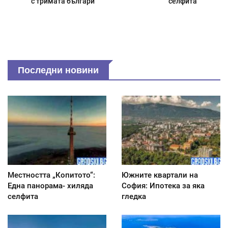
с тримата българи
селфита
Последни новини
Местността „Копитото“:
Южните квартали на
Една панорама- хиляда
София: Ипотека за яка
селфита
гледка