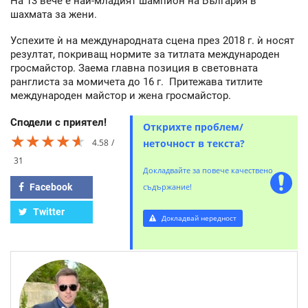
На 13 вече е най-младият шампион на България в
шахмата за жени.
Успехите ѝ на международната сцена през 2018 г. ѝ носят
резултат, покриващ нормите за титлата международен
гросмайстор. Заема главна позиция в световната
ранглиста за момичета до 16 г. Притежава титлите
международен майстор и жена гросмайстор.
Сподели с приятел!
Открихте проблем/
★★★★★
★★★★★
★★★★★
4.58
неточност в текста?
31
Докладвайте за повече качествено
Facebook
съдържание!
Twitter
Докладвай нередност