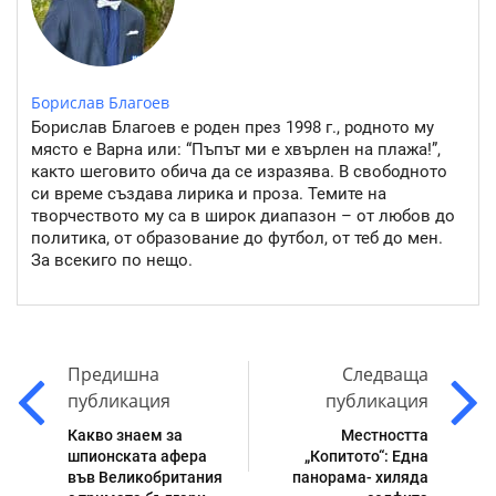
Борислав Благоев
Борислав Благоев е роден през 1998 г., родното му
място е Варна или: “Пъпът ми е хвърлен на плажа!”,
както шеговито обича да се изразява. В свободното
си време създава лирика и проза. Темите на
творчеството му са в широк диапазон – от любов до
политика, от образование до футбол, от теб до мен.
За всекиго по нещо.
Предишна
Следваща
публикация
публикация
Какво знаем за
Местността
шпионската афера
„Копитото“: Една
във Великобритания
панорама- хиляда