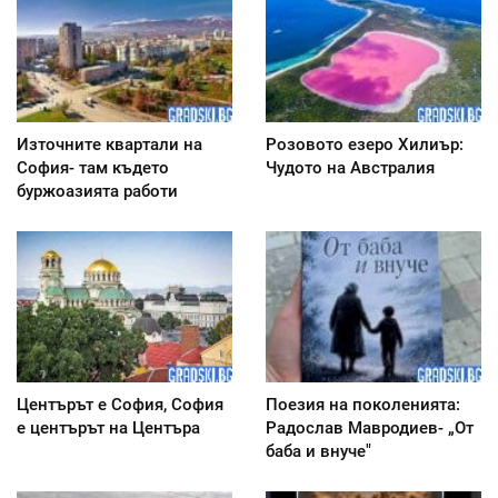
Източните квартали на
Розовото езеро Хилиър:
София- там където
Чудото на Австралия
буржоазията работи
Центърът е София, София
Поезия на поколенията:
е центърът на Центъра
Радослав Мавродиев- „От
баба и внуче"