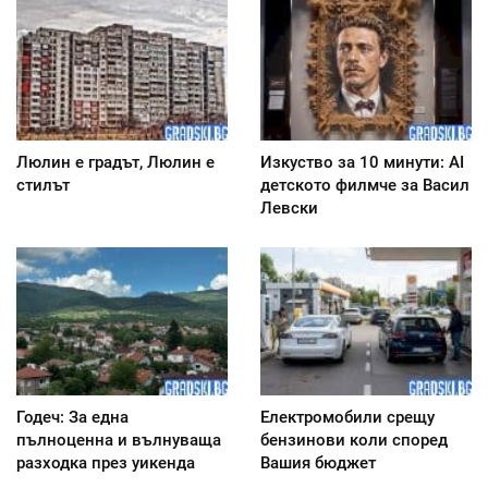
Люлин е градът, Люлин е
Изкуство за 10 минути: AI
стилът
детското филмче за Васил
Левски
Годеч: За една
Електромобили срещу
пълноценна и вълнуваща
бензинови коли според
разходка през уикенда
Вашия бюджет