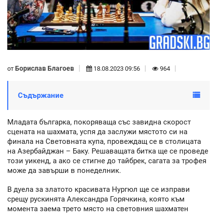
Борислав Благоев
от
18.08.2023 09:56
964
Съдържание
Младата българка, покоряваща със завидна скорост
сцената на шахмата, успя да заслужи мястото си на
финала на Световната купа, провеждащ се в столицата
на Азербайджан – Баку. Решаващата битка ще се проведе
този уикенд, а ако се стигне до тайбрек, сагата за трофея
може да завърши в понеделник.
В дуела за златото красивата Нургюл ще се изправи
срещу рускинята Александра Горячкина, която към
момента заема трето място на световния шахматен