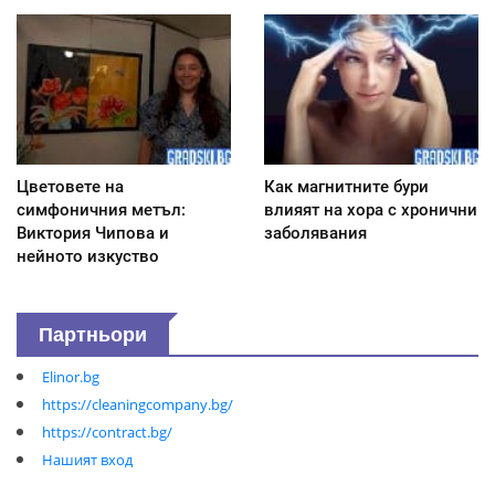
Цветовете на
Как магнитните бури
симфоничния метъл:
влияят на хора с хронични
Виктория Чипова и
заболявания
нейното изкуство
Партньори
Elinor.bg
https://cleaningcompany.bg/
https://contract.bg/
Нашият вход