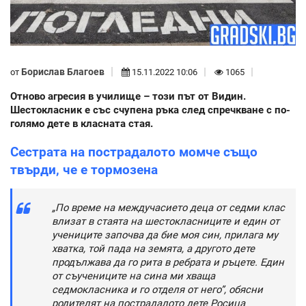
Борислав Благоев
от
15.11.2022 10:06
1065
Отново агресия в училище – този път от Видин.
Шестокласник е със счупена ръка след спречкване с по-
голямо дете в класната стая.
Сестрата на пострадалото момче също
твърди, че е тормозена
„По време на междучасието деца от седми клас
влизат в стаята на шестокласниците и един от
учениците започва да бие моя син, прилага му
хватка, той пада на земята, а другото дете
продължава да го рита в ребрата и ръцете. Един
от съучениците на сина ми хваща
седмокласника и го отделя от него”, обясни
родителят на пострадалото дете Росица