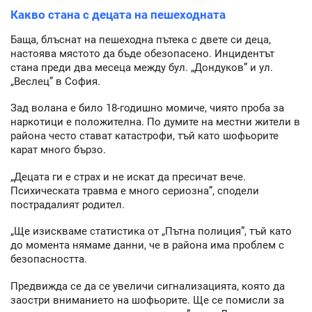
Какво стана с децата на пешеходната
Баща, блъснат на пешеходна пътека с двете си деца,
настоява мястото да бъде обезопасено. Инцидентът
стана преди два месеца между бул. „Дондуков” и ул.
„Веслец” в София.
Зад волана е било 18-годишно момиче, чиято проба за
наркотици е положителна. По думите на местни жители в
района често стават катастрофи, тъй като шофьорите
карат много бързо.
„Децата ги е страх и не искат да пресичат вече.
Психическата травма е много сериозна”, сподели
пострадалият родител.
„Ще изискваме статистика от „Пътна полиция”, тъй като
до момента нямаме данни, че в района има проблем с
безопасността.
Предвижда се да се увеличи сигнализацията, която да
заостри вниманието на шофьорите. Ще се помисли за