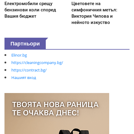
Електромобили срещу
Цветовете на
бензинови коли според
симфоничния метъл:
Вашия бюджет
Виктория Чипова и
нейното изкуство
Партньори
Elinor.bg
https://cleaningcompany.bg/
https://contract.bg/
Нашият вход