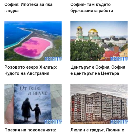
София: Ипотека за яка
София- там където
гледка
буржоазията работи
Розовото езеро Хилиър:
Центърът е София, София
Чудото на Австралия
е центърът на Центъра
Поезия на поколенията:
Люлин е градът, Люлин е