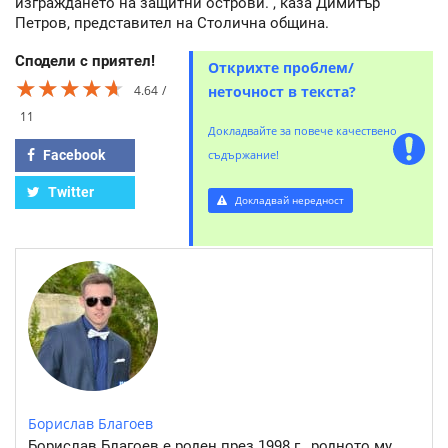
изграждането на защитни острови.”, каза Димитър
Петров, представител на Столична община.
Сподели с приятел!
Открихте проблем/
★★★★★
★★★★★
★★★★★
4.64
неточност в текста?
11
Докладвайте за повече качествено
Facebook
съдържание!
Twitter
Докладвай нередност
Борислав Благоев
Борислав Благоев е роден през 1998 г., родното му