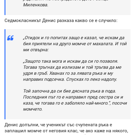
Миленкова.
Седмокласникът Денис разказа какво се е случило:
„Отидох и го попитах защо е казал, че искам да
бия приятели на друго момче от махалата. И той
ми отвърна:
„Защото така мога и искам да си го позволя.
Тогава тръгнах да излизам и той тръгва да ме
удря в гръб. Хванах го за лявата ръка и му
направих подсечка. Спусках го леко надолу.
Той започна да си бие дясната ръка в пода.
Последния път го е направил пред сестра си и
каза, че тогава го е заболяло най-много.”, посочи
момчето.
Денис допълни, че ученикът със счупената ръка е
заплашил момче от неговия клас, че ако каже на някого,