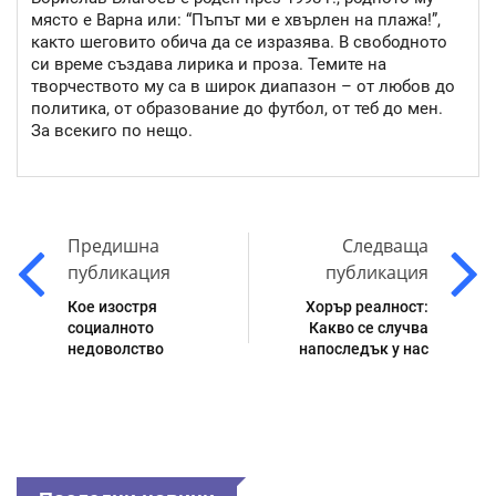
място е Варна или: “Пъпът ми е хвърлен на плажа!”,
както шеговито обича да се изразява. В свободното
си време създава лирика и проза. Темите на
творчеството му са в широк диапазон – от любов до
политика, от образование до футбол, от теб до мен.
За всекиго по нещо.
Предишна
Следваща
публикация
публикация
Кое изостря
Хорър реалност:
социалното
Какво се случва
недоволство
напоследък у нас