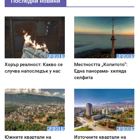
Последни новини
Хорър реалност: Какво се
Местността „Копитото“:
случва напоследък у нас
Една панорама- хиляда
селфита
Южните квартали на
Източните квартали на