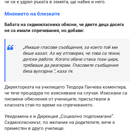
че си е удрял ръката в земята, ще набие и него.
Мнението на близките
Бабата на седмокласника обясни, че двете деца досега
не са имали спречквания, но добави:
„Имаше гласови съобщения, за които той ми
беше казал. Аз му отговорих, че това са техни,
детски работи. Когато обаче стана този цирк,
трябваше да реагирам. Гласовите съобщения
бяха вулгарни.”, каза тя.
Директорката на училището Теодора Ганчева коментира,
че тече процедура по изясняване на случая. Изискани са
писмени обяснения от учениците, присъствали в
класната стая по време на спречкването.
Уведомена е и Дирекция „Социално подпомагане”.
Седмокласникът, по желание на родителите, вече е
преместен в друго училище.