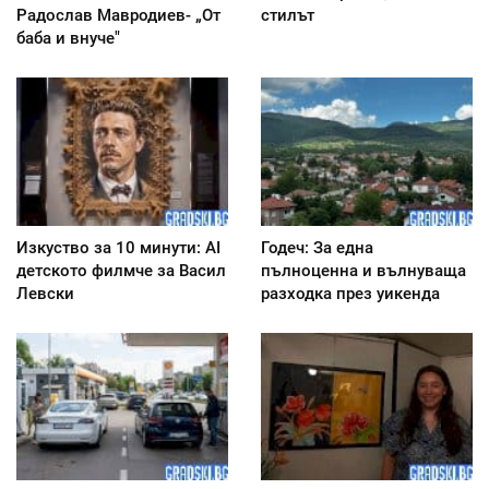
Радослав Мавродиев- „От
стилът
баба и внуче"
Изкуство за 10 минути: AI
Годеч: За една
детското филмче за Васил
пълноценна и вълнуваща
Левски
разходка през уикенда