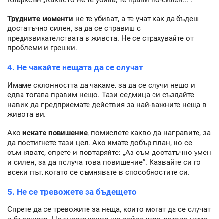
Трудните моменти
не те убиват, а те учат как да бъдеш
достатъчно силен, за да се справиш с
предизвикателствата в живота. Не се страхувайте от
проблеми и грешки.
4. Не чакайте нещата да се случат
Имаме склонността да чакаме, за да се случи нещо и
едва тогава правим нещо. Тази седмица си създайте
навик да предприемате действия за най-важните неща в
живота ви.
Ако
искате повишение
, помислете какво да направите, за
да постигнете тази цел. Ако имате добър план, но се
съмнявате, спрете и повтаряйте: „Аз съм достатъчно умен
и силен, за да получа това повишение”. Казвайте си го
всеки път, когато се съмнявате в способностите си.
5. Не се тревожете за бъдещето
Спрете да се тревожите за неща, които могат да се случат
в бъдещето. Не знаете какво ще дойде утре, затова няма