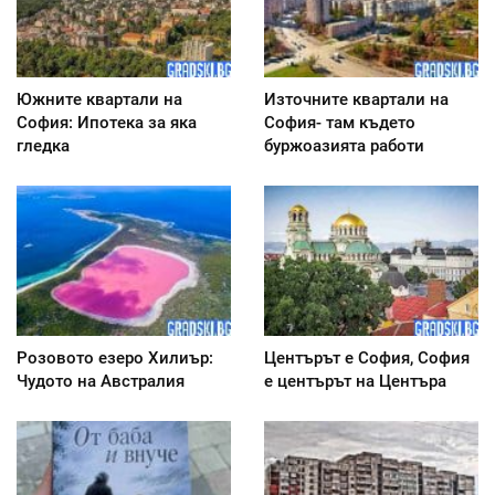
Южните квартали на
Източните квартали на
София: Ипотека за яка
София- там където
гледка
буржоазията работи
Розовото езеро Хилиър:
Центърът е София, София
Чудото на Австралия
е центърът на Центъра