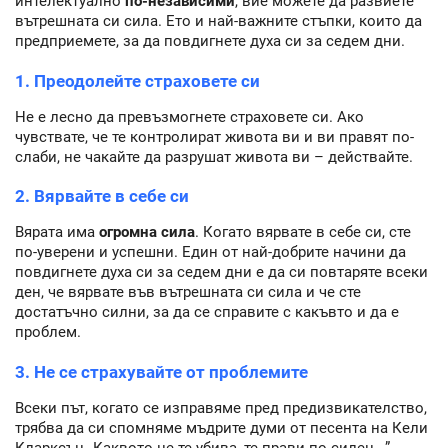
интелектуално
по-независими
, вие можете да развиете
вътрешната си сила. Ето и най-важните стъпки, които да
предприемете, за да повдигнете духа си за седем дни.
1. Преодолейте страховете си
Не е лесно да превъзмогнете страховете си. Ако
чувствате, че те контролират живота ви и ви правят по-
слаби, не чакайте да разрушат живота ви – действайте.
2. Вярвайте в себе си
Вярата има
огромна сила
. Когато вярвате в себе си, сте
по-уверени и успешни. Един от най-добрите начини да
повдигнете духа си за седем дни е да си повтаряте всеки
ден, че вярвате във вътрешната си сила и че сте
достатъчно силни, за да се справите с какъвто и да е
проблем.
3. Не се страхувайте от проблемите
Всеки път, когато се изправяме пред предизвикателство,
трябва да си спомняме мъдрите думи от песента на Кели
Кларксън „Каквото не те убива, те прави по-силен...”.