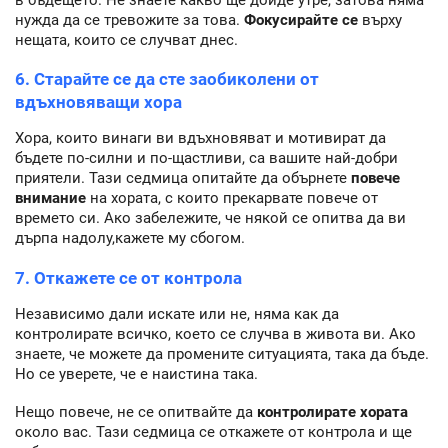
нужда да се тревожите за това.
Фокусирайте се
върху
нещата, които се случват днес.
6. Старайте се да сте заобиколени от
вдъхновяващи хора
Хора, които винаги ви вдъхновяват и мотивират да
бъдете по-силни и по-щастливи, са вашите най-добри
приятели. Тази седмица опитайте да обърнете
повече
внимание
на хората, с които прекарвате повече от
времето си. Ако забележите, че някой се опитва да ви
дърпа надолу,кажете му сбогом.
7. Откажете се от контрола
Независимо дали искате или не, няма как да
контролирате всичко, което се случва в живота ви. Ако
знаете, че можете да промените ситуацията, така да бъде.
Но се уверете, че е наистина така.
Нещо повече, не се опитвайте да
контролирате хората
около вас. Тази седмица се откажете от контрола и ще