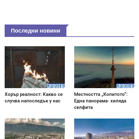
Последни новини
Хорър реалност: Какво се
Местността „Копитото“:
случва напоследък у нас
Една панорама- хиляда
селфита