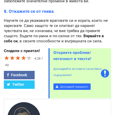
забележите значителни промени в живота ви.
8. Откажете се от гнева
Научете се да уважавате враговете си и хората, които не
харесвате. Само защото те се опитват да наранят
чувствата ви, не означава, че вие трябва да правите
същото. Бъдете по-умни и по-силни от тях.
Вярвайте в
себе си
, в своите способности и вътрешната си сила.
Сподели с приятел!
Открихте проблем/
★★★★★
★★★★★
★★★★★
4.28
неточност в текста?
49
Докладвайте за повече качествено
Facebook
съдържание!
Twitter
Докладвай нередност