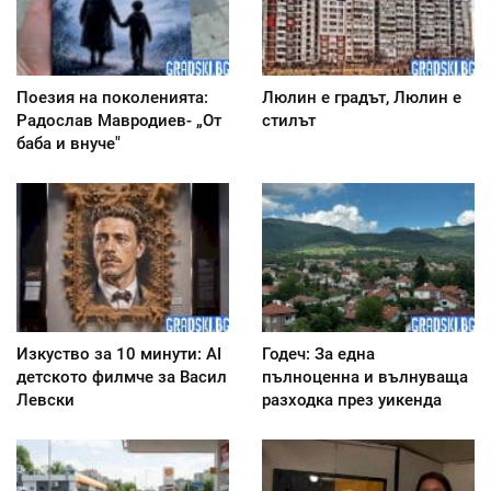
Поезия на поколенията:
Люлин е градът, Люлин е
Радослав Мавродиев- „От
стилът
баба и внуче"
Изкуство за 10 минути: AI
Годеч: За една
детското филмче за Васил
пълноценна и вълнуваща
Левски
разходка през уикенда