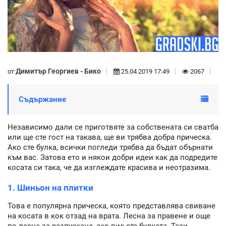
Димитър Георгиев - Бико
от
25.04.2019 17:49
2067
Съдържание
Независимо дали се приготвяте за собствената си сватба
или ще сте гост на такава, ще ви трябва добра прическа.
Ако сте булка, всички погледи трябва да бъдат обърнати
към вас. Затова ето и някои добри идеи как да подредите
косата си така, че да изглеждате красива и неотразима.
1. Шиньон на плитки
Това е популярна прическа, която представлява свиване
на косата в кок отзад на врата. Лесна за правене и още
по-лесна за разпускане, ако вие сте булката. Тази