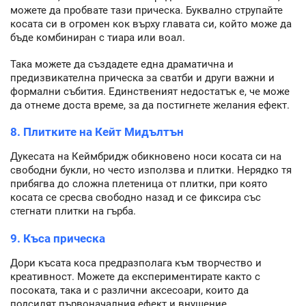
можете да пробвате тази прическа. Буквално струпайте
косата си в огромен кок върху главата си, който може да
бъде комбиниран с тиара или воал.
Така можете да създадете една драматична и
предизвикателна прическа за сватби и други важни и
формални събития. Единственият недостатък е, че може
да отнеме доста време, за да постигнете желания ефект.
8. Плитките на Кейт Мидълтън
Дукесата на Кеймбридж обикновено носи косата си на
свободни букли, но често използва и плитки. Нерядко тя
прибягва до сложна плетеница от плитки, при която
косата се сресва свободно назад и се фиксира със
стегнати плитки на гърба.
9. Къса прическа
Дори късата коса предразполага към творчество и
креативност. Можете да експериментирате както с
посоката, така и с различни аксесоари, които да
подсилят първоначалния ефект и внушение.