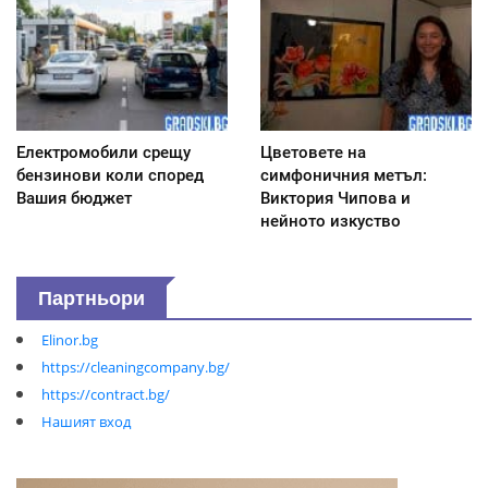
Електромобили срещу
Цветовете на
бензинови коли според
симфоничния метъл:
Вашия бюджет
Виктория Чипова и
нейното изкуство
Партньори
Elinor.bg
https://cleaningcompany.bg/
https://contract.bg/
Нашият вход