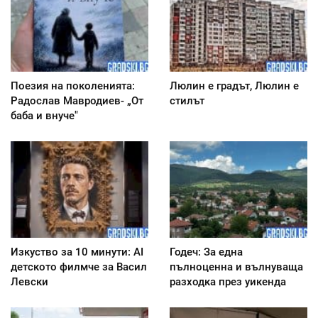
Поезия на поколенията:
Люлин е градът, Люлин е
Радослав Мавродиев- „От
стилът
баба и внуче"
Изкуство за 10 минути: AI
Годеч: За една
детското филмче за Васил
пълноценна и вълнуваща
Левски
разходка през уикенда