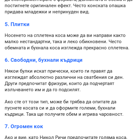
постигнете оригинален ефект. Често конската опашка
придава младежки и непринуден вид.
5. Плитки
Носенето на сплетена коса може да ви направи както
малко нестандартни, така и леко обикновени. Често
обемната и бухнала коса изглежда прекрасно сплетена.
6. Свободни, бухнали къдрици
Някои булки искат прически, които ги правят да
изглеждат абсолютно различни на сватбения си ден.
Други предпочитат фризури, които да подчертаят
излъчването им и да го подсилят.
Ако сте от този тип, може би трябва да опитате да
пуснете косата си и да оформите големи, бухнали
къдрици. Така ще получите обем и игрива чаровност.
7. Огромен кок
Ако и вие, като Никол Ричи предпочитате голяма коса,