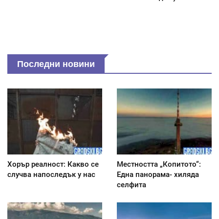
Последни новини
Хорър реалност: Какво се
Местността „Копитото“:
случва напоследък у нас
Една панорама- хиляда
селфита