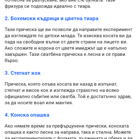
фризура си подхожда идеално с тиара.
2. Бохемски къдрици и цветна тиара
Тази прическа ще ви позволи да направите експеримент
да изглеждате по детски млада. Тя изисква косата ви да
пада на свободни вълни от двете страни на лицето ви.
Ако сложите и корона от цветя имиджът ще е напълно
завършен. Тази сватбена прическа е лесна и се прави
бързо.
3. Стегнат кок
Прическа, която опъва косата ви назад в изпънат,
стегнат и висок кок и изглежда страхотно на всяко
официално събитие или сватба. Той е достатъчно здрав,
за да носите воал или мантия.
4. Конска опашка
Ако нямате време за префърцунени прически, конската
опашка е както лесна за направа, така и стилна. Можете
да експериментирате с формата, дължината и обема и да