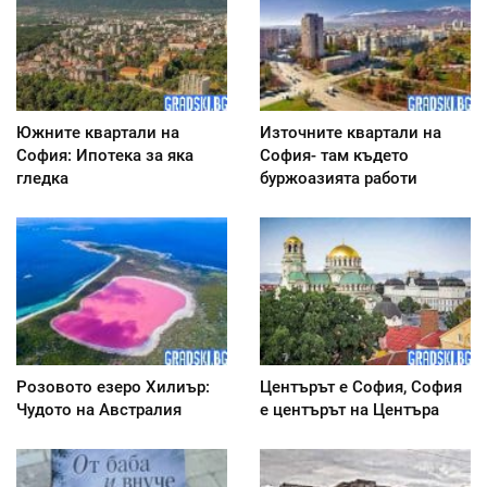
Южните квартали на
Източните квартали на
София: Ипотека за яка
София- там където
гледка
буржоазията работи
Розовото езеро Хилиър:
Центърът е София, София
Чудото на Австралия
е центърът на Центъра