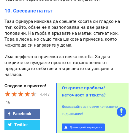
10. Сресване на път
Тази фризура изисква да срешете косата си гладко на
път, който, обаче не я разполовява на две равни
половини. На гърба я връзвате на малък, стегнат кок.
Това е лесна, но също така шикозна прическа, която
можете да си направите у дома.
Има перфектна прическа за всяка сватба. За да я
откриете се нуждаете просто от вдъхновение от
предстоящото събитие и вътрешното си усещане и
нагласа.
Сподели с приятел!
Открихте проблем/
★★★★★
★★★★★
★★★★★
4.44
неточност в текста?
16
Докладвайте за повече качествено
Facebook
съдържание!
Twitter
Докладвай нередност