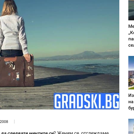
Ме
„К
па
се
Из
на
бу
2008
 да следвате мечтите си
? Женим се, отглеждаме