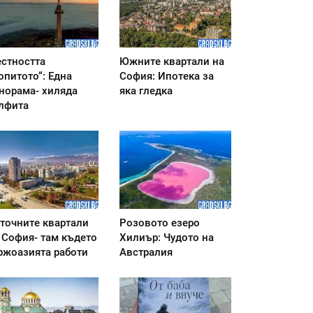
стността
Южните квартали на
опитото“: Една
София: Ипотека за
норама- хиляда
яка гледка
лфита
точните квартали
Розовото езеро
 София- там където
Хилиър: Чудото на
ржоазията работи
Австралия