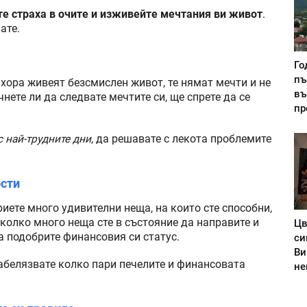
е страха в очите и изживейте мечтания ви живот
.
ате.
Го
пъ
 хора живеят безсмислен живот, те нямат мечти и не
въ
нете ли да следвате мечтите си, ще спрете да се
пр
с най-трудните дни
, да решавате с лекота проблемите
ости
риете много удивителни неща, на които сте способни,
 колко много неща сте в състояние да направите и
Цв
а подобрите финансовия си статус.
си
Ви
 забелязвате колко пари печелите и финансовата
не