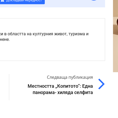
Докладвай нередност
и в областта на културния живот, туризма и
нене.
Следваща публикация
Местността „Копитото“: Една
панорама- хиляда селфита