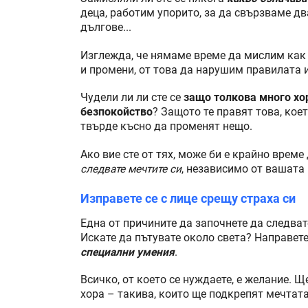
деца, работим упорито, за да свързваме д
дългове...
Изглежда, че нямаме време да мислим как 
и промени, от това да нарушим правилата 
Чудели ли ли сте се
защо толкова много хор
безпокойство
? Защото те правят това, коет
твърде късно да променят нещо.
Ако вие сте от тях, може би е крайно врем
следвате мечтите си
, независимо от вашата 
Изправете се с лице срещу страха си
Една от причините да започнете да следват
Искате да пътувате около света? Направете
специални умения
.
Всичко, от което се нуждаете, е желание. Щ
хора – такива, които ще подкрепят мечтата