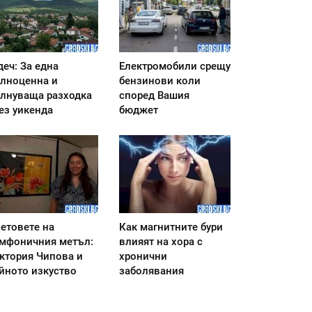
деч: За една
Електромобили срещу
лноценна и
бензинови коли
лнуваща разходка
според Вашия
ез уикенда
бюджет
етовете на
Как магнитните бури
мфоничния метъл:
влияят на хора с
ктория Чипова и
хронични
йното изкуство
заболявания