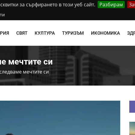
квитки за сърфирането в този уеб сайт.
Разбирам
За
ти
АРИЯ
СВЯТ
КУЛТУРА
ТУРИЗЪМ
ИКОНОМИКА
ЗД
е мечтите си
следваме мечтите си