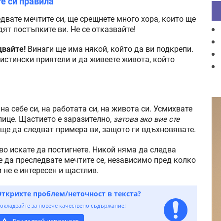
те си правила
двате мечтите си, ще срещнете много хора, които ще
ят постъпките ви. Не се отказвайте!
двайте!
Винаги ще има някой, който да ви подкрепи.
истински приятели и да живеете живота, който
на себе си, на работата си, на живота си. Усмихвате
лице. Щастието е заразително,
затова ако вие сте
ще да следват примера ви, защото ги вдъхновявате.
во искате да постигнете. Никой няма да следва
е да преследвате мечтите се, независимо пред колко
 не е интересен и щастлив.
Открихте проблем/неточност в текста?
окладвайте за повече качествено съдържание!