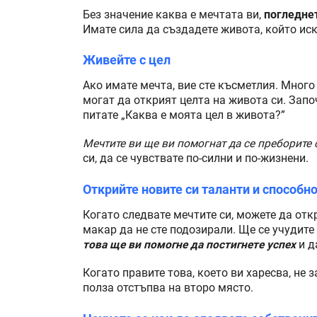
Без значение каква е мечтата ви,
погледнет
Имате сила да създадете живота, който иск
Живейте с цел
Ако имате мечта, вие сте късметлия. Много
могат да открият целта на живота си. Започ
питате „Каква е моята цел в живота?”
Мечтите ви ще ви помогнат да се преборите 
си, да се чувствате по-силни и по-жизнени.
Открийте новите си таланти и способн
Когато следвате мечтите си, можете да отк
макар да не сте подозирали. Ще се учудите
това ще ви помогне да постигнете успех
и д
Когато правите това, което ви харесва, не
полза отстъпва на второ място.