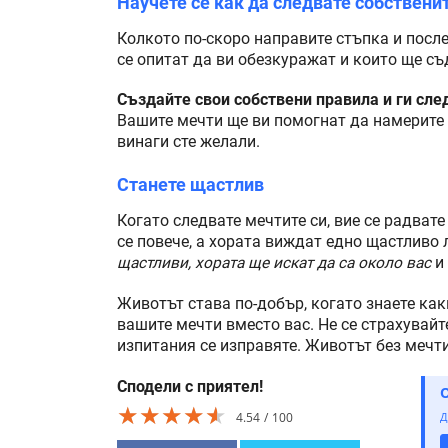
Научете се как да следвате собствени
Колкото по-скоро направите стъпка и после
се опитат да ви обезкуражат и които ще съд
Създайте свои собствени правила и ги сле
Вашите мечти ще ви помогнат да намерите 
винаги сте желали.
Станете щастлив
Когато следвате мечтите си, вие се радвате 
се повече, а хората виждат едно щастливо 
щастливи, хората ще искат да са около вас
и 
Животът става по-добър, когато знаете как
вашите мечти вместо вас. Не се страхувайт
изпитания се изправяте. Животът без мечти
Сподели с приятел!
★★★★★
★★★★★
★★★★★
4.54
100
Д