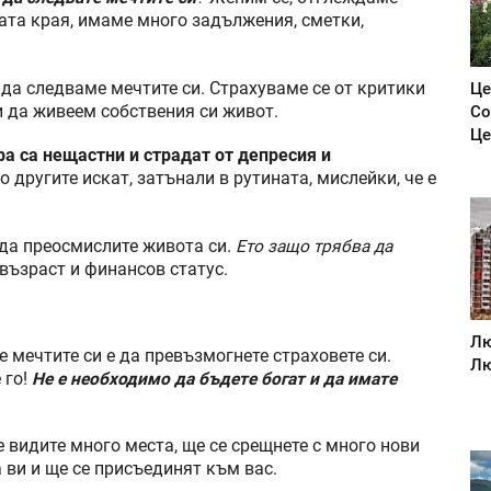
вата края, имаме много задължения, сметки,
да следваме мечтите си. Страхуваме се от критики
Це
и да живеем собствения си живот.
Со
Це
а са нещастни и страдат от депресия и
о другите искат, затънали в рутината, мислейки, че е
е да преосмислите живота си.
Ето защо трябва да
възраст и финансов статус.
Лю
е мечтите си е да превъзмогнете страховете си.
Лю
 го!
Не е необходимо да бъдете богат и да имате
е видите много места, ще се срещнете с много нови
 ви и ще се присъединят към вас.