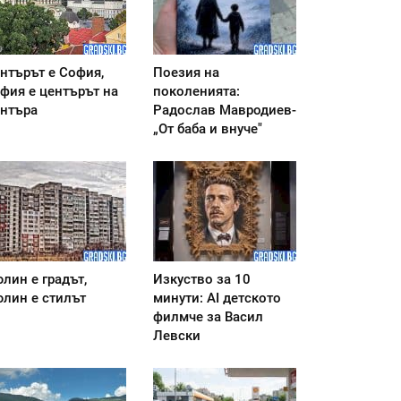
нтърът е София,
Поезия на
фия е центърът на
поколенията:
нтъра
Радослав Мавродиев-
„От баба и внуче"
лин е градът,
Изкуство за 10
лин е стилът
минути: AI детското
филмче за Васил
Левски