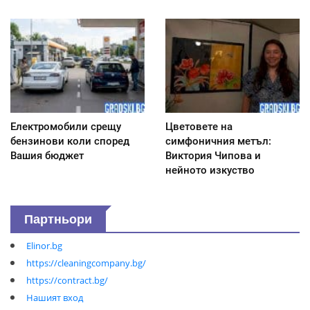
Електромобили срещу
Цветовете на
бензинови коли според
симфоничния метъл:
Вашия бюджет
Виктория Чипова и
нейното изкуство
Партньори
Elinor.bg
https://cleaningcompany.bg/
https://contract.bg/
Нашият вход