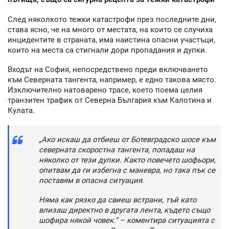
След няколкото тежки катастрофи през последните дни,
става ясно, че на много от местата, на които се случиха
инцидентите в страната, има наистина опасни участъци,
които на места са стигнали дори пропадания и дупки.
Входът на София, непосредствено преди включването
към Северната тангента, например, е едно такова място.
Изключително натоварено трасе, което поема целия
транзитен трафик от Северна България към Калотина и
Кулата.
„Ако искаш да отбиеш от Ботевградско шосе към
северната скоростна тангента, попадаш на
няколко от тези дупки. Както повечето шофьори,
опитвам да ги избегна с маневра, но така пък се
поставям в опасна ситуация.
Няма как рязко да свиеш встрани, тъй като
влизаш директно в другата лента, където също
шофира някой човек.“ – коментира ситуацията с