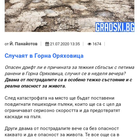
Й. Панайотов
от
21.07.2020 13:35
1674
Случаят в Горна Оряховица
Опасен дрифт ли е причината за тежкия сблъсък с петима
ранени в Горна Оряховица, случил се в неделя вечера?
Двама от пострадалите са в особено тежко състояние и с
реална опасност за живота.
След катастрофата на място ще бъдат поставени
повдигнати пешеходни пътеки, които ще са с цел да
ограничават сериозно скоростта и да предотвратят
каскади на пътя.
Други двама от пострадалите вече са без опасност
каквато и да е опасност за живота. Те все още са в