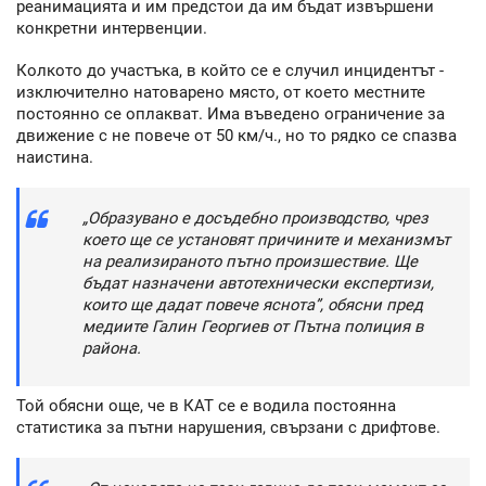
реанимацията и им предстои да им бъдат извършени
конкретни интервенции.
Колкото до участъка, в който се е случил инцидентът -
изключително натоварено място, от което местните
постоянно се оплакват. Има въведено ограничение за
движение с не повече от 50 км/ч., но то рядко се спазва
наистина.
„Образувано е досъдебно производство, чрез
което ще се установят причините и механизмът
на реализираното пътно произшествие. Ще
бъдат назначени автотехнически експертизи,
които ще дадат повече яснота”, обясни пред
медиите Галин Георгиев от Пътна полиция в
района.
Той обясни още, че в КАТ се е водила постоянна
статистика за пътни нарушения, свързани с дрифтове.