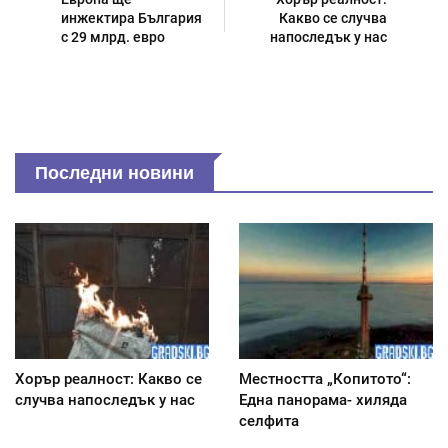
инжектира България
Какво се случва
с 29 млрд. евро
напоследък у нас
Последни новини
Хорър реалност: Какво се
Местността „Копитото“:
случва напоследък у нас
Една панорама- хиляда
селфита