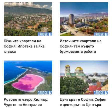
Южните квартали на
Източните квартали на
София: Ипотека за яка
София- там където
гледка
буржоазията работи
Розовото езеро Хилиър:
Центърът е София, София
Чудото на Австралия
е центърът на Центъра