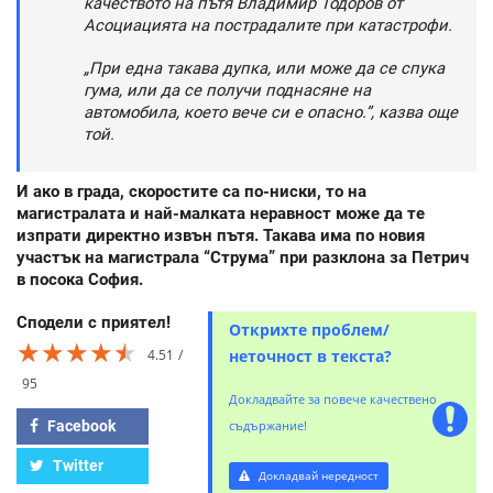
качеството на пътя Владимир Тодоров от
Асоциацията на пострадалите при катастрофи.
„При една такава дупка, или може да се спука
гума, или да се получи поднасяне на
автомобила, което вече си е опасно.”, казва още
той.
И ако в града, скоростите са по-ниски, то на
магистралата и най-малката неравност може да те
изпрати директно извън пътя. Такава има по новия
участък на магистрала “Струма” при разклона за Петрич
в посока София.
Сподели с приятел!
Открихте проблем/
★★★★★
★★★★★
★★★★★
4.51
неточност в текста?
95
Докладвайте за повече качествено
Facebook
съдържание!
Twitter
Докладвай нередност