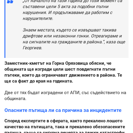
„От началото на тази година до този момент са
съставени цели 5 акта за подобни пътни
нарушения. И продължаваме да работим с
нарушителите.
Знаем местата, където се извършват такива
дрифтове или незаконни гонки. Отреагираме и
на сигналите на гражданите в района.”, каза още
Георгиев.
Заместник-кметът на Горна Оряховица обясни, че
общината ще изгради цели шест повдигнати пътни
пътеки, които да ограничават движението в района. Те
ще са факт до края на годината.
Две от тях бъдат изградени от АПИ, със съдействието на
общината.
Опасните пътища ли са причина за инцидентите
Според експертите в сферата, както прекалено лошото
качество на пътищата, така и прекалено обезопасените
пътища, също са сигурна рецепта за тежки катастрофи