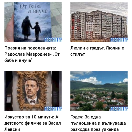
Поезия на поколенията:
Люлин е градът, Люлин е
Радослав Мавродиев- „От
стилът
баба и внуче"
Изкуство за 10 минути: AI
Годеч: За една
детското филмче за Васил
пълноценна и вълнуваща
Левски
разходка през уикенда