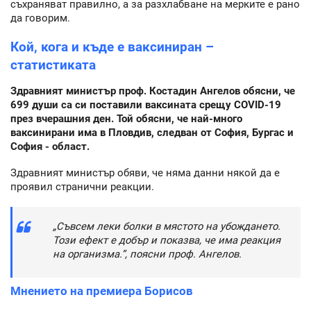
съхраняват правилно, а за разхлабване на мерките е рано
да говорим.
Кой, кога и къде е ваксиниран –
статистиката
Здравният министър проф. Костадин Ангелов обясни, че
699 души са си поставили ваксината срещу COVID-19
през вчерашния ден. Той обясни, че най-много
ваксинирани има в Пловдив, следван от София, Бургас и
София - област.
Здравният министър обяви, че няма данни някой да е
проявил странични реакции.
„Съвсем леки болки в мястото на убождането.
Този ефект е добър и показва, че има реакция
на организма.”, поясни проф. Ангелов.
Мнението на премиера Борисов