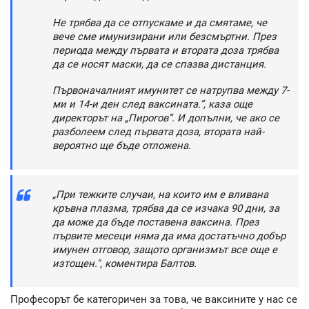
Не трябва да се отпускаме и да смятаме, че
вече сме имунизирани или безсмъртни. През
периода между първата и втората доза трябва
да се носят маски, да се спазва дистанция.
Първоначалният имунитет се натрупва между 7-
ми и 14-и ден след ваксината.”, каза още
директорът на „Пирогов”. И допълни, че ако се
разболеем след първата доза, втората най-
вероятно ще бъде отложена.
„При тежките случаи, на които им е вливана
кръвна плазма, трябва да се изчака 90 дни, за
да може да бъде поставена ваксина. През
първите месеци няма да има достатъчно добър
имунен отговор, защото организмът все още е
изтощен.", коментира Балтов.
Професорът бе категоричен за това, че ваксините у нас се