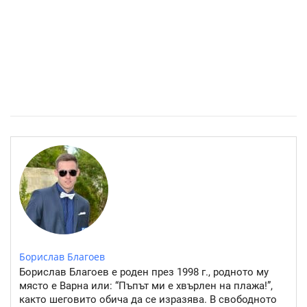
Източните квартали на София- там където буржоазията
работи
Борислав Благоев
Борислав Благоев е роден през 1998 г., родното му
място е Варна или: “Пъпът ми е хвърлен на плажа!”,
както шеговито обича да се изразява. В свободното