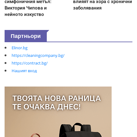
симфоничния метъл:
влияят на хора с хронични
Виктория Чипова и
заболявания
нейното изкуство
Партньори
Elinor.bg
https://cleaningcompany.bg/
https://contract.bg/
Нашият вход