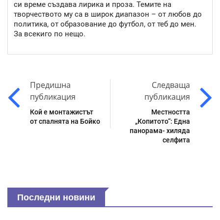
си време създава лирика и проза. Темите на
творчеството му са в широк диапазон – от любов до
политика, от образование до футбол, от теб до мен.
За всекиго по нещо.
Предишна
Следваща
публикация
публикация
Кой е монтажистът
Местността
от спалнята на Бойко
„Копитото“: Една
панорама- хиляда
селфита
Последни новини