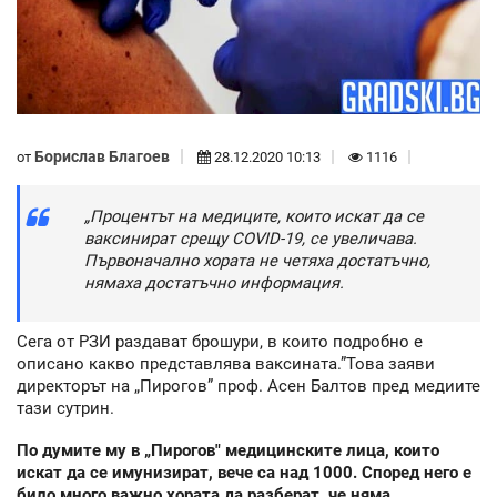
Борислав Благоев
от
28.12.2020 10:13
1116
„Процентът на медиците, които искат да се
ваксинират срещу COVID-19, се увеличава.
Първоначално хората не четяха достатъчно,
нямаха достатъчно информация.
Сега от РЗИ раздават брошури, в които подробно е
описано какво представлява ваксината.”Това заяви
директорът на „Пирогов” проф. Асен Балтов пред медиите
тази сутрин.
По думите му в „Пирогов" медицинските лица, които
искат да се имунизират, вече са над 1000. Според него е
било много важно хората да разберат, че няма