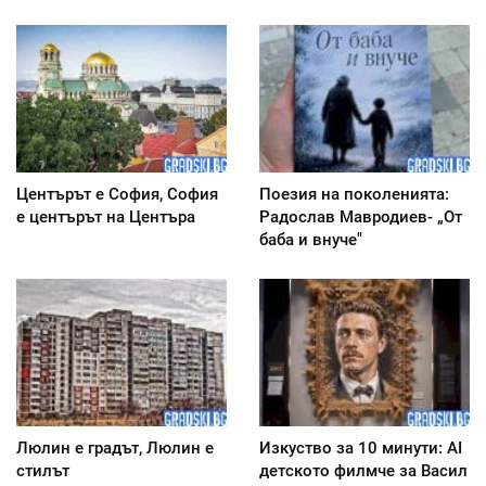
Центърът е София, София
Поезия на поколенията:
е центърът на Центъра
Радослав Мавродиев- „От
баба и внуче"
Люлин е градът, Люлин е
Изкуство за 10 минути: AI
стилът
детското филмче за Васил