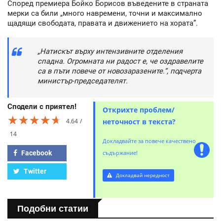
Според премиера Бойко Борисов въведените в страната
мерки са били „много навремени, точни и максимално
щадящи свободата, правата и движението на хората”.
„Натискът върху интензивните отделения
спадна. Огромната ни радост е, че оздравелите
са в пъти повече от новозаразените.”, подчерта
министър-председателят.
Сподели с приятел!
Открихте проблем/
★★★★★
★★★★★
★★★★★
4.64
неточност в текста?
14
Докладвайте за повече качествено
Facebook
съдържание!
Twitter
Докладвай нередност
Подобни статии