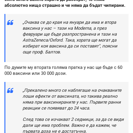
абсолютно нищо страшно и че няма да бъдат чипирани.
„Очаква се до края на януари да има и втора
ваксина у нас – тази на Moderna, а през
февруари ще бъде разпространена и тази на
AstraZeneca/Oxford. Така, хората ще могат да
избират коя ваксина да си поставят", поясни
още проф. Балтов.
По думите му втората голяма пратка у нас ще бъде с 60
000 ваксини или 30 000 дози.
„Прекалено много се наблягаше на очакваните
лоши ефекти от ваксината, но такива реално
няма при ваксинираните у нас. Първите ранни
реакции се появяват до 24 часа.
След това се изчакват 2 седмици, за да се види
дали ще има проблем. Важно е да кажем, че
първата доза не е достатъчна.