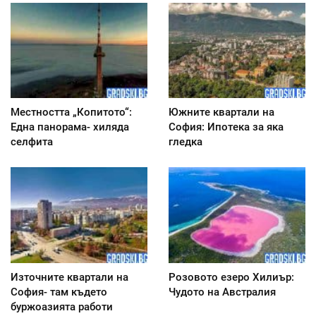
Местността „Копитото“:
Южните квартали на
Една панорама- хиляда
София: Ипотека за яка
селфита
гледка
Източните квартали на
Розовото езеро Хилиър:
София- там където
Чудото на Австралия
буржоазията работи