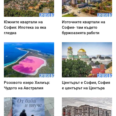
Южните квартали на
Източните квартали на
София: Ипотека за яка
София- там където
гледка
буржоазията работи
Розовото езеро Хилиър:
Центърът е София, София
Чудото на Австралия
е центърът на Центъра