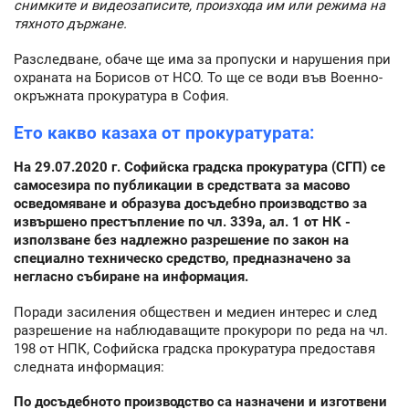
снимките и видеозаписите, произхода им или режима на
тяхното държане.
Разследване, обаче ще има за пропуски и нарушения при
охраната на Борисов от НСО. То ще се води във Военно-
окръжната прокуратура в София.
Ето какво казаха от прокуратурата:
На 29.07.2020 г. Софийска градска прокуратура (СГП) се
самосезира по публикации в средствата за масово
осведомяване и образува досъдебно производство за
извършено престъпление по чл. 339а, ал. 1 от НК -
използване без надлежно разрешение по закон на
специално техническо средство, предназначено за
негласно събиране на информация.
Поради засиления обществен и медиен интерес и след
разрешение на наблюдаващите прокурори по реда на чл.
198 от НПК, Софийска градска прокуратура предоставя
следната информация:
По досъдебното производство са назначени и изготвени