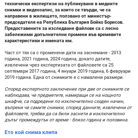
технически експертизи на публикувани в медиите
снимки и видеозапис, за които се твърди, че са
направени в жилището, ползвано от министър-
председателя на Република България Бойко Борисов.
Предоставените за изследване файлове са с лесно
забележими допълнителни промени във времевите
характеристики и имената им.
Част от тях са с променени дати на заснемане - 2013
година, 2021 година, 2024 година, докато датите,
извлечени чрез експертизата от файловете са 25
септември 2017 година, 4 януари 2019 година, 6 февруари
2019 година. Една от снимките е с намалени размери.
Според експертното заключение при две от снимките се
наблюдава, че предметите, намиращи се на нощното
шкафче, са подредени по изключително сходен начин,
въпреки че самите снимки, според данните, извлечени от
файловете, трябва да са били заснети в изключително
дълъг промеждутък от време - близо година и половина.
Ето кой снима клипа