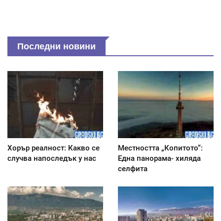
Последни новини
Хорър реалност: Какво се
Местността „Копитото“:
случва напоследък у нас
Една панорама- хиляда
селфита