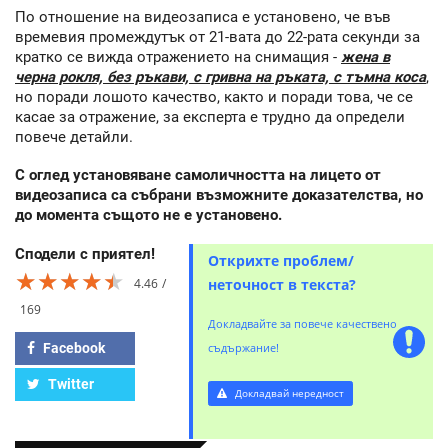
По отношение на видеозаписа е установено, че във
времевия промеждутък от 21-вата до 22-рата секунди за
кратко се вижда отражението на снимащия -
жена в
черна рокля, без ръкави, с гривна на ръката, с тъмна коса
,
но поради лошото качество, както и поради това, че се
касае за отражение, за експерта е трудно да определи
повече детайли.
С оглед установяване самоличността на лицето от
видеозаписа са събрани възможните доказателства, но
до момента същото не е установено.
Сподели с приятел!
Открихте проблем/
★★★★★
★★★★★
★★★★★
4.46
неточност в текста?
169
Докладвайте за повече качествено
Facebook
съдържание!
Twitter
Докладвай нередност