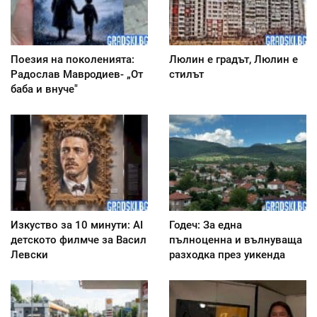
Поезия на поколенията:
Люлин е градът, Люлин е
Радослав Мавродиев- „От
стилът
баба и внуче"
Изкуство за 10 минути: AI
Годеч: За една
детското филмче за Васил
пълноценна и вълнуваща
Левски
разходка през уикенда