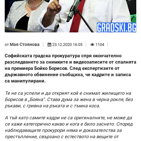
Мая Стоянова
от
23.12.2020 16:05
1104
Софийската градска прокуратура спря окончателно
разследването за снимките и видеозаписите от спалнята
на премиера Бойко Борисов. След експертизите от
държавното обвинение съобщиха, че кадрите и записа
са манипулирани.
Те не са успели и да открият кой е снимал жилището на
Борисов в „Бояна“. Става дума за жена в черна рокля, без
ръкави, с гривна на ръката и с тъмна коса.
А тъй като самите кадри не са оригиналните, не може да
се каже категорично какво и кога е било заснето. Според
наблюдаващите прокурори няма и доказателства за
престъпление, свързано с естеството на вещите от