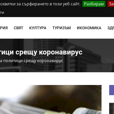
квитки за сърфирането в този уеб сайт.
Разбирам
За
ти
АРИЯ
СВЯТ
КУЛТУРА
ТУРИЗЪМ
ИКОНОМИКА
ЗД
тици срещу коронавирус
са политици срещу коронавирус