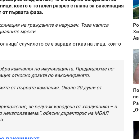
ици, което е тотален разрез с плана за ваксинация
т от първата фаза.
аксинация на гражданите е нарушен. Това написа
Ро
циалните мрежи.
Хи
Ав
лница" случилото се е заради отказ на лица, които
добра кампания по имунизацията. Предвидихме по-
ция относно дозите по ваксинирането.
цията от първата кампания. Около 20 души от
По
по
Ра
 приложение, че веднъж извадена от хладилника – в
„О
о неизползваема.“, обясни директорът на МБАЛ
в.
се ваксинират