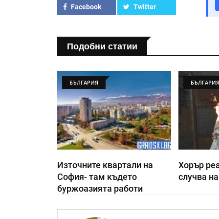
Facebook
Twitter
Подобни статии
БЪЛГАРИЯ
БЪЛГАРИ
Източните квартали на
Хорър реа
София- там където
случва на
буржоазията работи