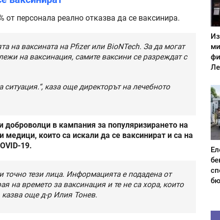
% от персонала реално отказва да се ваксинира.
Из
та на ваксината на Pfizer или BioNTech. За да могат
ми
длежи на ваксинация, самите ваксини се разреждат с
фи
Ле
 ситуация.“, каза още директорът на лечебното
и доброволци в кампания за популяризирането на
и медици, които са искали да се ваксинират и са на
OVID-19.
Ел
бе
сп
ни точно тези лица. Информацията е подадена от
бю
ая на времето за ваксинация и те не са хора, които
 казва още д-р Илия Тонев.