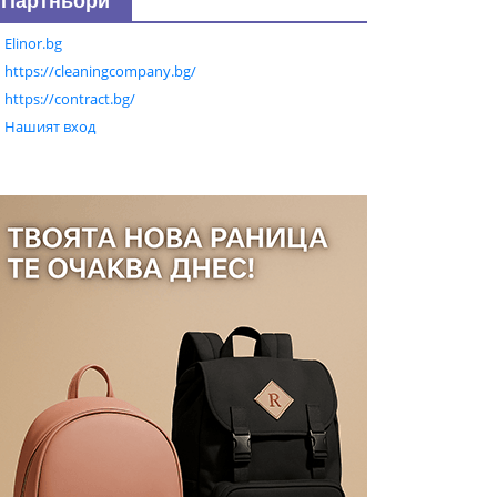
Партньори
Elinor.bg
https://cleaningcompany.bg/
https://contract.bg/
Нашият вход