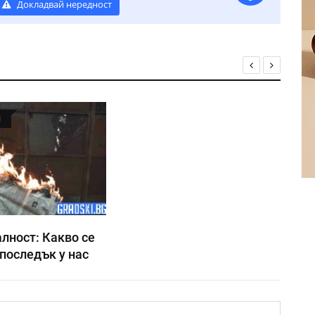
Докладвай нередност
Я
лност: Какво се
последък у нас