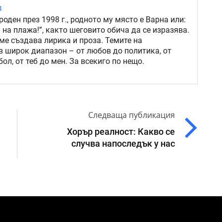
в
роден през 1998 г., родното му място е Варна или:
 на плажа!”, както шеговито обича да се изразява.
ме създава лирика и проза. Темите на
в широк диапазон – от любов до политика, от
ол, от теб до мен. За всекиго по нещо.
Следваща публикация
Хорър реалност: Какво се
случва напоследък у нас