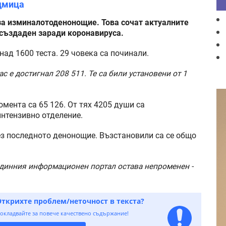
едмица
 за изминалотоденонощие. Това сочат актуалните
създаден заради коронавируса.
над 1600 теста. 29 човека са починали.
с е достигнал 208 511. Те са били установени от 1
омента са 65 126. От тях 4205 души са
интензивно отделение.
ез последното денонощие. Възстановили са се общо
Единния информационен портал остава непроменен -
Открихте проблем/неточност в текста?
окладвайте за повече качествено съдържание!