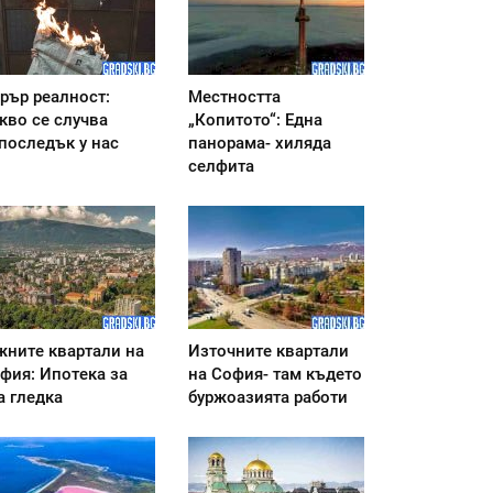
рър реалност:
Местността
кво се случва
„Копитото“: Една
последък у нас
панорама- хиляда
селфита
ните квартали на
Източните квартали
фия: Ипотека за
на София- там където
а гледка
буржоазията работи