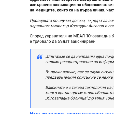
извършени ваксинации на общински съветн
на медиците, които са на първа линия, час
Проверката по случая доказа, че редът за в
здравният министър Костадин Ангелов в со
Според управителя на МБАЛ "Югозападна бо
е трябвало да бъдат ваксинирани.
„Опитахме се да направим една по-
голямо разпространение на информа
Въпреки всичко, пак се случи ситуа
предварителния списък не се явиха.
Ваксината е с такава технология на
много кратко време става абсолютн
„Югозападна болница“ д-р Илия Тоне
Има ли такива, които отказват да 