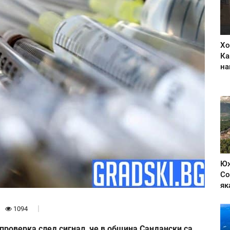
Хо
Ка
на
Юж
Со
як
1094
роверка след сигнал, че в община Сандански са