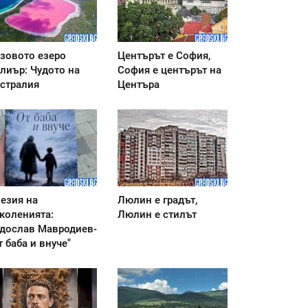
зовото езеро
Центърът е София,
лиър: Чудото на
София е центърът на
стралия
Центъра
езия на
Люлин е градът,
коленията:
Люлин е стилът
дослав Мавродиев-
т баба и внуче"