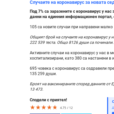
Случаите на коронавирус за новата с
Под 7% са заразените с коронавирус у нас
данни на единния информационен портал, 
105 са новите случаи при направени малко 
Общият брой на случаите на коронавирус у на
222 539 теста. Общо 8126 души са починали.
Активните случаи на коронавирус у нас в м
хоспитализирани, като 380 са настанени в 
695 човека с коронавирус са оздравели пр
135 259 души.
Броят на ваксинираните според данните от 
13 473.
Сподели с приятел!
★★★★★
★★★★★
★★★★★
4.75
12
Д