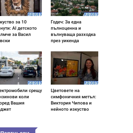
куство за 10
Годеч: За една
нути: AI детското
пълноценна и
лмче за Васил
вълнуваща разходка
вски
през уикенда
ектромобили срещу
Цветовете на
нзинови коли
симфоничния метъл:
оред Вашия
Виктория Чипова и
джет
нейното изкуство