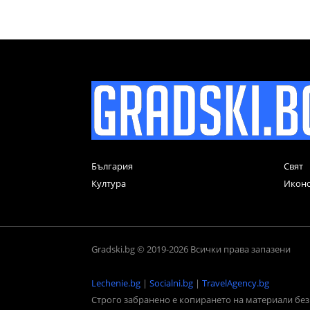
България
Свят
Култура
Икон
Gradski.bg © 2019-2026 Всички права запазени
Lechenie.bg
|
Socialni.bg
|
TravelAgency.bg
Строго забранено е копирането на материали без 