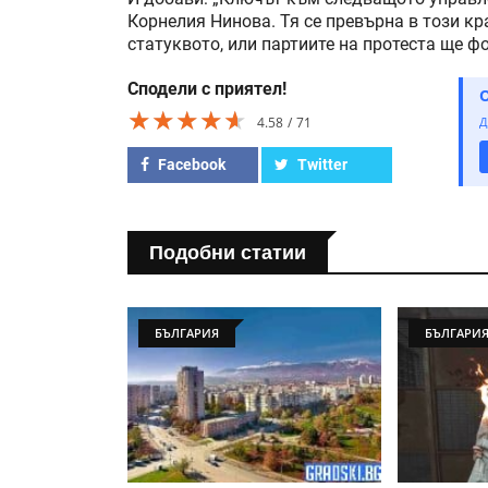
Корнелия Нинова. Тя се превърна в този к
статуквото, или партиите на протеста ще ф
Сподели с приятел!
★★★★★
★★★★★
★★★★★
4.58
71
Д
Facebook
Twitter
Подобни статии
БЪЛГАРИЯ
БЪЛГАРИ