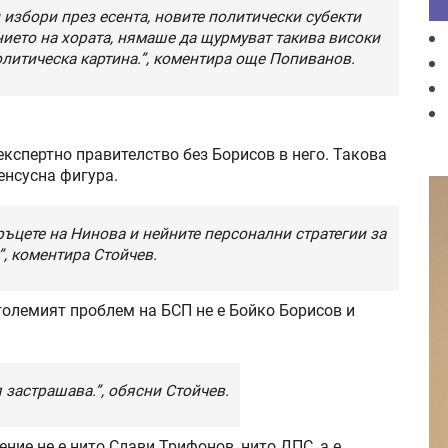
избори през есента, новите политически субекти
нието на хората, нямаше да щурмуват такива високи
литическа картина.”, коментира още Попиванов.
кспертно правителство без Борисов в него. Такова
енсусна фигура.
ръцете на Нинова и нейните персонални стратегии за
”, коментира Стойчев.
е големият проблем на БСП не е Бойко Борисов и
 застрашава.”, обясни Стойчев.
ние не е нито Слави Трифонов, нито ДПС, а е