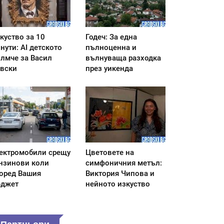
куство за 10
Годеч: За една
нути: AI детското
пълноценна и
лмче за Васил
вълнуваща разходка
вски
през уикенда
ектромобили срещу
Цветовете на
нзинови коли
симфоничния метъл:
оред Вашия
Виктория Чипова и
джет
нейното изкуство