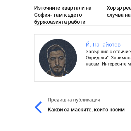
Източните квартали на
Хорър реа
София- там където
случва на
буржоазията работи
Й. Панайотов
Завършил с отличие
Охридски". Занимав
насам. Интересите 
Предишна публикация
Какви са маските, които носим