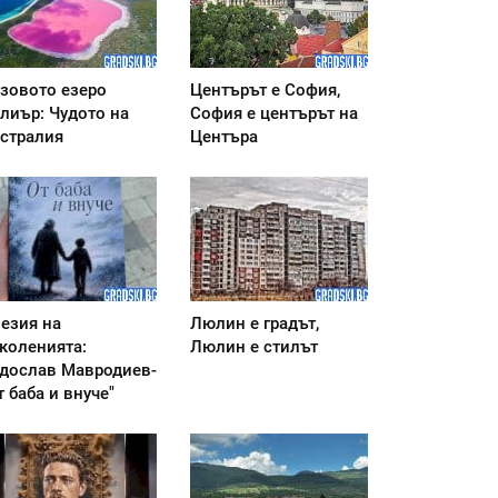
зовото езеро
Центърът е София,
лиър: Чудото на
София е центърът на
стралия
Центъра
езия на
Люлин е градът,
коленията:
Люлин е стилът
дослав Мавродиев-
т баба и внуче"