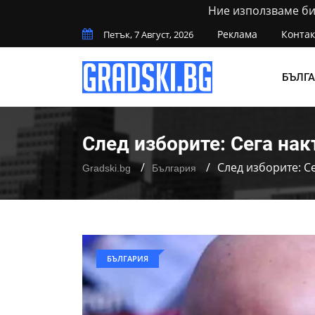
Ние използваме бис
Реклама
Контак
Петък, 7 Август, 2026
БЪЛГ
След изборите: Сега на
След изборите: С
Gradski.bg
България
БЪЛГАРИЯ