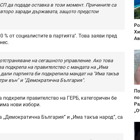
СП да подаде оставка в този момент. Причините са
 второ заради държавата, защото предстои
Ро
Хи
0 % от социалистите в партията". Това заяви пред
Ав
нес.
” отстраняване на сегашното управление. Ако това
 за подкрепа на правителство с мандата на „Има
с дали партията би подкрепила мандат на "Има такъв
утри вън" и "Демократична България".
По
по
 подкрепи правителство на ГЕРБ, категоричен бе
Ра
 има нови избори.
„О
а „Демократична България” и „Има такъв народ”, са