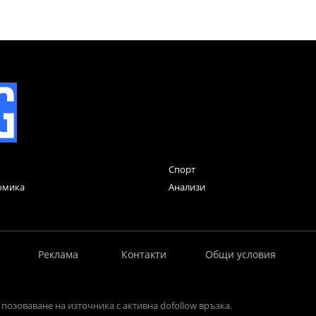
Спорт
омика
Анализи
Реклама
Контакти
Общи условия
позоваване на източника с активна dofollow връзка.