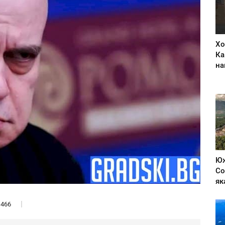
Хо
Ка
на
Юж
Со
як
466