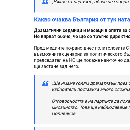
„Никоя от партиите, обаче не говори
Какво очаква България от тук нат
Драматични седмици и месеци в опити за 
Не вярват обаче, че ще се тръгне директн
Пред медиите по-рано днес политолозите С
възможните сценарии за политическото бъд
председател на НС ще покаже най-точно дал
ще застане зад него.
„Ще имаме голям драматизъм през с
избиратели поставиха много сложна 
Отговорността е на партиите да пок
мнозинство. Това ще наблюдаваме п
Попиванов.