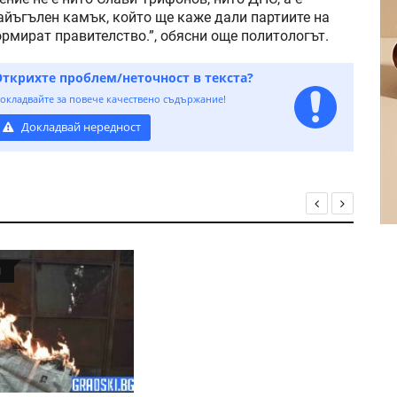
райъгълен камък, който ще каже дали партиите на
ормират правителство.”, обясни още политологът.
Открихте проблем/неточност в текста?
окладвайте за повече качествено съдържание!
Докладвай нередност
Я