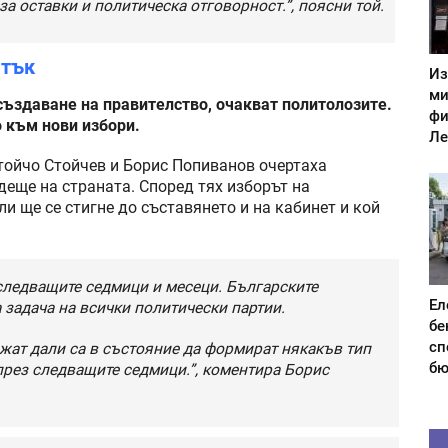
 за оставки и политическа отговорност.”, поясни той.
атък
Из
ми
създаване на правителство, очакват политолозите.
фи
о към нови избори.
Ле
тойчо Стойчев и Борис Попиванов очертаха
еще на страната. Според тях изборът на
и ще се стигне до съставянето и на кабинет и кой
ледващите седмици и месеци. Българските
Ел
задача на всички политически партии.
бе
сп
ажат дали са в състояние да формират някакъв тип
бю
рез следващите седмици.”, коментира Борис