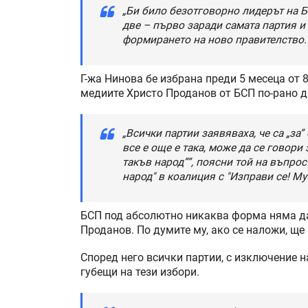
„Би било безотговорно лидерът на Б
две – първо заради самата партия и
формирането на ново правителство.
Г-жа Нинова бе избрана преди 5 месеца от 8
медиите Христо Проданов от БСП по-рано д
„Всички партии заявяваха, че са „за
все е още е така, може да се говори
такъв народ””, поясни той на въпро
народ" в коалиция с "Изправи се! М
БСП под абсолютно никаква форма няма да
Проданов. По думите му, ако се наложи, ще
Според него всички партии, с изключение н
губещи на тези избори.