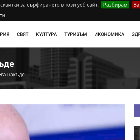
квитки за сърфирането в този уеб сайт.
Разбирам
За
ти
АРИЯ
СВЯТ
КУЛТУРА
ТУРИЗЪМ
ИКОНОМИКА
ЗД
къде
ега накъде