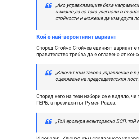
„Ако управляващите бяха направили 
нямаше да са така улегнали в съзна
стойности и можеше да има друга по
Кой е най-вероятният вариант
Според Стойчо Стойчев единият вариант е е
правителство трябва да е оглавено от конс
„Ключът към такова управление е в 
оцеляване на председателския пост.
Според него на тези избори се е видяло, ч
ГЕРБ, а президентът Румен Радев.
„Той ерозира електорално БСП, той я
И добави: „Ключът към следващото управле