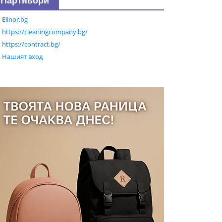
Партньори
Elinor.bg
https://cleaningcompany.bg/
https://contract.bg/
Нашият вход