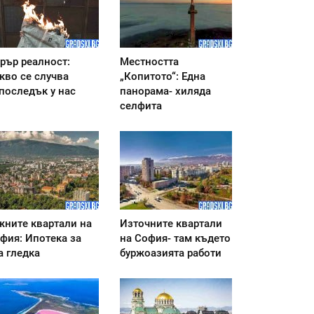
рър реалност:
Местността
кво се случва
„Копитото“: Една
последък у нас
панорама- хиляда
селфита
ните квартали на
Източните квартали
фия: Ипотека за
на София- там където
а гледка
буржоазията работи