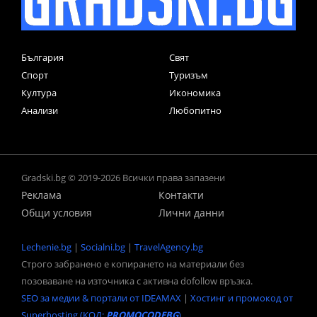
България
Свят
Спорт
Туризъм
Култура
Икономика
Анализи
Любопитно
Gradski.bg © 2019-2026 Всички права запазени
Реклама
Контакти
Общи условия
Лични данни
Lechenie.bg
|
Socialni.bg
|
TravelAgency.bg
Строго забранено е копирането на материали без
позоваване на източника с активна dofollow връзка.
SEO за медии & портали от IDEAMAX
|
Хостинг и промокод от
Superhosting (КОД:
PROMOCODEBG
)