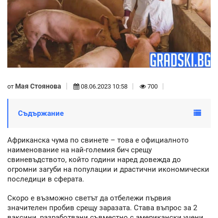
Мая Стоянова
от
08.06.2023 10:58
700
Съдържание
Африканска чума по свинете – това е официалното
наименование на най-големия бич срещу
свиневъдството, който години наред довежда до
огромни загуби на популации и драстични икономически
последици в сферата.
Скоро е възможно светът да отбележи първия
значителен пробив срещу заразата. Става въпрос за 2
ваксини, разработвани съвместно с американски учени