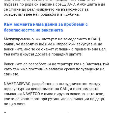
първата по рода си ваксина срещу АЧС. Амбицията е да
се стигне до реализирането на възможност за
осъществяване на продажби и в чужбина.
Към момента няма данни за проблеми с
безопасността на ваксината
Междувременно, министърът на земеделието в САЩ
заяви, че вероятно ще има интерес към закупуване на
ваксините, ако те се окажат успешни с превантивна цел,
тъй като вирусът досега е пощадил щатите.
Ваксините са разработени на територията на Виетнам, тъй
като там има постоянна заплаха срещу популациите на
свинете.
NAVET-ASFVAC, разработена в сътрудничество между
агрикултурния департамент на САЩ и виетнамската
компания NAVETCO е жива вирусна ваксина, като тези,
които се използват при рутинните ваксинации на деца
по цял свят.