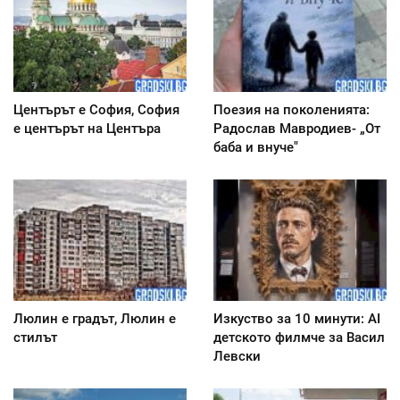
Центърът е София, София
Поезия на поколенията:
е центърът на Центъра
Радослав Мавродиев- „От
баба и внуче"
Люлин е градът, Люлин е
Изкуство за 10 минути: AI
стилът
детското филмче за Васил
Левски