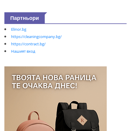
Партньори
Elinor.bg
https://cleaningcompany.bg/
https://contract.bg/
Нашият вход