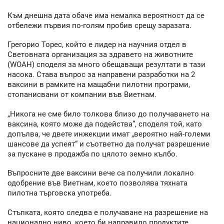
Към днешна дата обаче има немалка вероятност да се
отбележи първия по-голям пробив срещу заразата.
Грегорио Торес, който е лидер на научния отдел в
Световната организация за здравето на животните
(WOAH) споделя за много обещаващи резултати в тази
насока. Става въпрос за направени разработки на 2
ваксини в рамките на мащабни пилотни програми,
стопанисвани от компании във Виетнам.
„Никога не сме било толкова близо до получаването на
ваксина, която може да подейства“, споделя той, като
допълва, че двете инжекции имат „вероятно най-големи
шансове да успеят“ и съответно да получат разрешение
за пускане в продажба по цялото земно кълбо.
Въпросните две ваксини вече са получили локално
одобрение във Виетнам, което позволява тяхната
пилотна търговска употреба.
Стъпката, която следва е получаване на разрешение на
национално ниво, което би направило продуктите