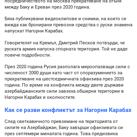
посредничеството на Москва прекратяване на огъня
между Баку и Ереван през 2020 година.
Бяха публикувани видеоклипове и снимки, на които се
вижда как бронирани превозни средства с руски знамена
напускат Нагорни Карабах.
Говорителят на Кремъл, Дмитрий Песков потвърди, че
руската армия напуска спорната територия. Той не даде
повече подробности.
През 2020 година Русия разполага мироопазващи сили с
численост 2000 души като част от споразумението за
прекратяване на шестседмичната офанзива през 2020
година. По време на конфликта между двете държави
азербайджанските сили завзеха обширни територии в
Нагорни Карабах и околностите.
Как се разви конфликтът за Нагорни Карабах
След светкавичното превземане на територията от
силите на Азербайджан, Баку завърши офанзивата си
през септември миналата година. Това предизвика