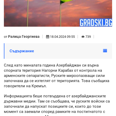
Ралица Георгиева
от
18.04.2024 09:55
739
Съдържание
След като миналата година Азербайджан си върна
спорната територия Нагорни Карабах от контрола на
арменските сепаратисти, Руските мироопазващи сили
започнаха да се изтеглят от територията. Това съобщиха
говорители на Кремъл.
Информацията беше потвърдена от азербайджанските
държавни медии. Там се съобщава, че руските войски са
започнали да напускат позициите си, които до този
момент са заемали според рамките на постигнатото с