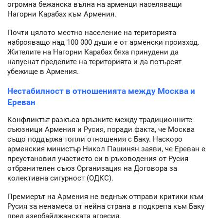
огромна бежанска вълна на арменци населяващи
Нагорни Карабах към Армения.
Почти цялото местно население на територията
наброяващо над 100 000 души е от арменски произход.
Жителите на Нагорни Карабах бяха принудени да
напуснат пределите на територията и да потърсят
убежище в Армения.
Нестабилност в отношенията между Москва и
Ереван
Конфликтът разкъса връзките между традиционните
съюзници Армения и Русия, поради факта, че Москва
също поддържа топли отношения с Баку. Наскоро
арменския министър Никол Пашинян заяви, че Ереван е
преустановил участието си в ръководения от Русия
отбранителен съюз Организация на Договора за
колективна сигурност (ОДКС).
Премиерът на Армения не веднъж отправи критики към
Русия за ненамеса от нейна страна в подкрепа към Баку
пред азербайджанската агресия.