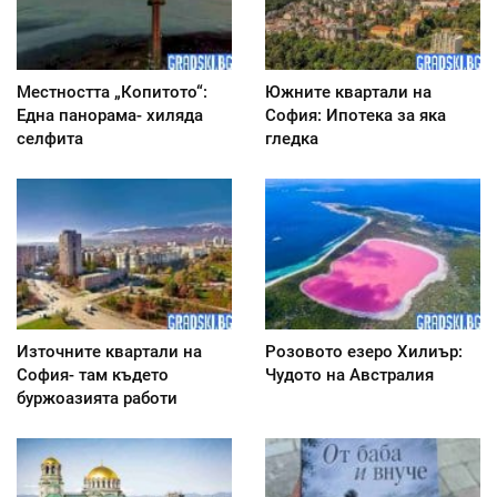
Местността „Копитото“:
Южните квартали на
Една панорама- хиляда
София: Ипотека за яка
селфита
гледка
Източните квартали на
Розовото езеро Хилиър:
София- там където
Чудото на Австралия
буржоазията работи