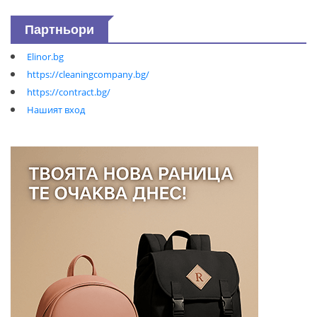
Партньори
Elinor.bg
https://cleaningcompany.bg/
https://contract.bg/
Нашият вход