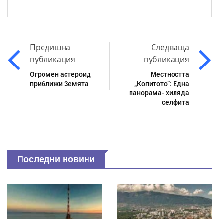
Предишна
Следваща
публикация
публикация
Огромен астероид
Местността
приближи Земята
„Копитото“: Една
панорама- хиляда
селфита
Последни новини