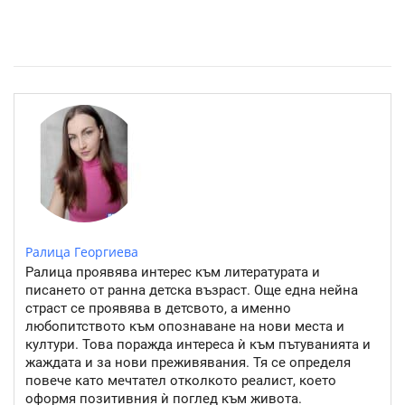
Розовото езеро Хилиър: Чудото на Австралия
Ралица Георгиева
Ралица проявява интерес към литературата и
писането от ранна детска възраст. Още една нейна
страст се проявява в детсвото, а именно
любопитството към опознаване на нови места и
култури. Това поражда интереса ѝ към пътуванията и
жаждата и за нови преживявания. Тя се определя
повече като мечтател отколкото реалист, което
оформя позитивния ѝ поглед към живота.