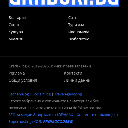
България
Свят
Спорт
Туризъм
Култура
Икономика
Анализи
Любопитно
Gradski.bg © 2019-2026 Всички права запазени
Реклама
Контакти
Общи условия
Лични данни
Lechenie.bg
|
Socialni.bg
|
TravelAgency.bg
Строго забранено е копирането на материали без
позоваване на източника с активна dofollow връзка.
SEO за медии & портали от IDEAMAX
|
Хостинг и промокод от
Superhosting (КОД:
PROMOCODEBG
)