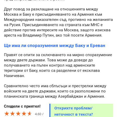
Друг повод за разклащане на отношенията между
Москва и Баку е присъединяването на Армения към
Международния наказателен съд, противно на желанията
на Русия. Присъединяването на страната към МНС е
действие против интересите на Москва, защото изисква
ареста на Владимир Путин, ако той посети Армения.
Ще има ли споразумения между Баку и Ереван
Правят се опити за сключването на мирно споразумение
между двете държави. Това може да доведе до
получаването на пълен контрол над арменските
територии от Баку, които са разделени от ексклава
Нахичеван.
Сравнително често има сблъсъци и престрелки между
войските на двете държави, които са разположени по
планинската граница между Азербайджан и Армения.
Сподели с приятел!
Открихте проблем/
★★★★★
★★★★★
★★★★★
4.60
неточност в текста?