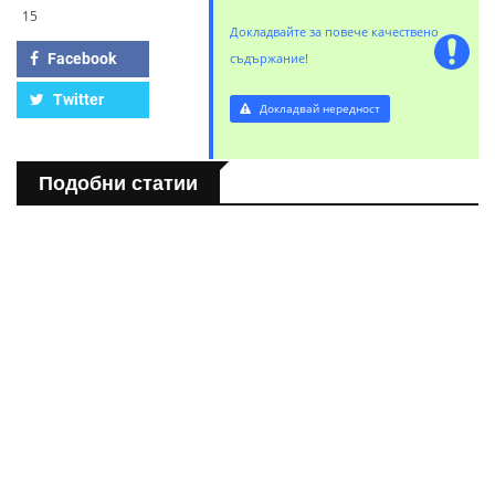
15
Докладвайте за повече качествено
Facebook
съдържание!
Twitter
Докладвай нередност
Подобни статии
СВЯТ