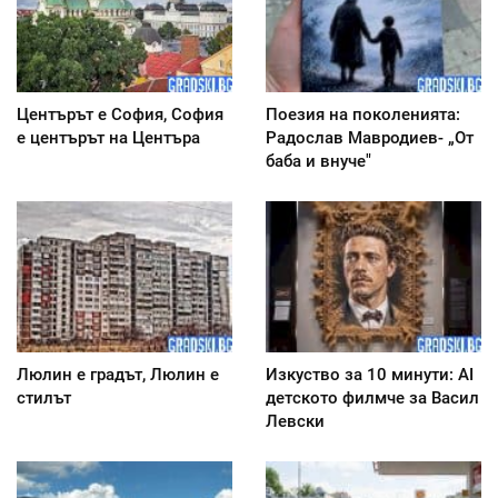
Центърът е София, София
Поезия на поколенията:
е центърът на Центъра
Радослав Мавродиев- „От
баба и внуче"
Люлин е градът, Люлин е
Изкуство за 10 минути: AI
стилът
детското филмче за Васил
Левски