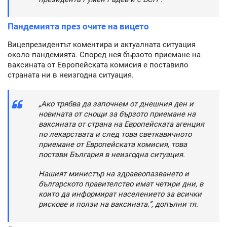
Пандемията през очите на вицето
Вицепрезидентът коментира и актуалната ситуация
около пандемията. Според нея бързото приемане на
ваксината от Европейската комисия е поставило
страната ни в неизгодна ситуация.
„Ако трябва да започнем от днешния ден и
новината от снощи за бързото приемане на
ваксината от страна на Европейската агенция
по лекарствата и след това светкавичното
приемане от Европейската комисия, това
постави България в неизгодна ситуация.
Нашият министър на здравеопазването и
българското правителство имат четири дни, в
които да информират населението за всички
рискове и ползи на ваксината.”, допълни тя.