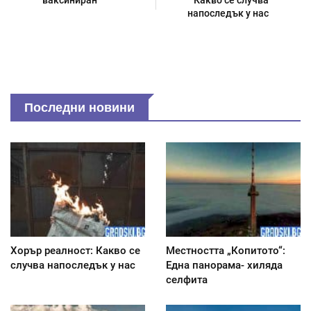
ваксиниран
Какво се случва
напоследък у нас
Последни новини
Хорър реалност: Какво се
Местността „Копитото“:
случва напоследък у нас
Една панорама- хиляда
селфита