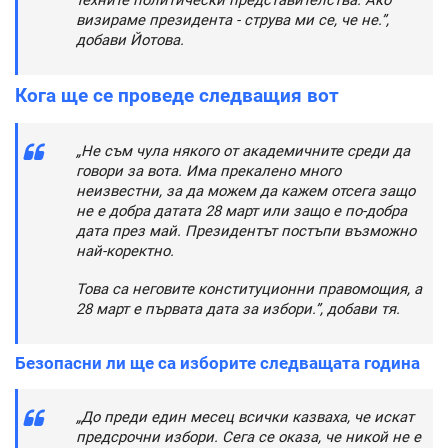
техните политически представителства. Ако
визираме президента - струва ми се, че не.”,
добави Йотова.
Кога ще се проведе следващия вот
„Не съм чула някого от академичните среди да
говори за вота. Има прекалено много
неизвестни, за да можем да кажем отсега защо
не е добра датата 28 март или защо е по-добра
дата през май. Президентът постъпи възможно
най-коректно.
Това са неговите конституционни правомощия, а
28 март е първата дата за избори.”, добави тя.
Безопасни ли ще са изборите следващата година
„До преди един месец всички казваха, че искат
предсрочни избори. Сега се оказа, че никой не е