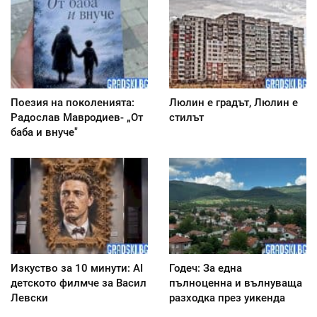
Поезия на поколенията:
Люлин е градът, Люлин е
Радослав Мавродиев- „От
стилът
баба и внуче"
Изкуство за 10 минути: AI
Годеч: За една
детското филмче за Васил
пълноценна и вълнуваща
Левски
разходка през уикенда