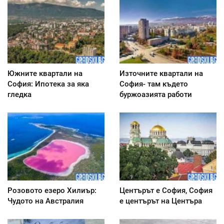
Южните квартали на
Източните квартали на
София: Ипотека за яка
София- там където
гледка
буржоазията работи
Розовото езеро Хилиър:
Центърът е София, София
Чудото на Австралия
е центърът на Центъра