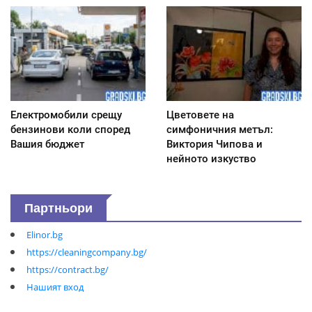
Електромобили срещу
Цветовете на
бензинови коли според
симфоничния метъл:
Вашия бюджет
Виктория Чипова и
нейното изкуство
Партньори
Elinor.bg
https://cleaningcompany.bg/
https://contract.bg/
Нашият вход