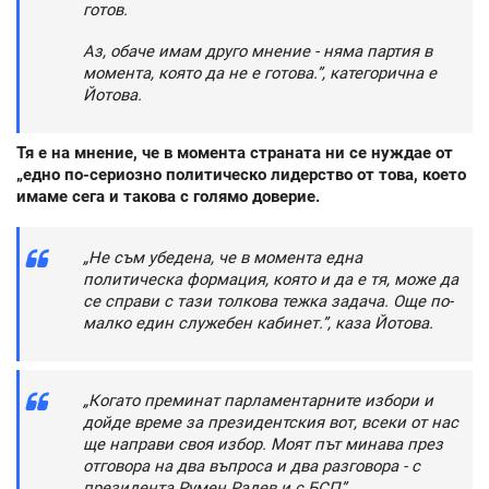
готов.
Аз, обаче имам друго мнение - няма партия в
момента, която да не е готова.”, категорична е
Йотова.
Тя е на мнение, че в момента страната ни се нуждае от
„едно по-сериозно политическо лидерство от това, което
имаме сега и такова с голямо доверие.
„Не съм убедена, че в момента една
политическа формация, която и да е тя, може да
се справи с тази толкова тежка задача. Още по-
малко един служебен кабинет.”, каза Йотова.
„Когато преминат парламентарните избори и
дойде време за президентския вот, всеки от нас
ще направи своя избор. Моят път минава през
отговора на два въпроса и два разговора - с
президента Румен Радев и с БСП”.