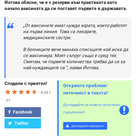
Йотова обясни, че е с резерви към практиката като
начало ваксината да си поставят първите в държавата.
„От ваксините имат нужда хората, които работят
на първа линия. Това са лекарите,
медицинските сестри.
В болниците вече минаха списъците кой иска да
се ваксинира. Моят съпруг също е сред тях.
Смятам, че първите количества трябва да са за
най-нуждаещите се.”, заяви Йотова.
Сподели с приятел!
Открихте проблем/
★★★★★
★★★★★
★★★★★
4.59
неточност в текста?
51
Докладвайте за повече качествено
Facebook
съдържание!
Twitter
Докладвай нередност