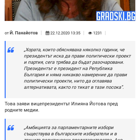
Й. Панайотов
от
22.12.2020 13:35
1231
„Хората, които обясняваха няколко години, че
президентът иска да прави политически проект
и партия, сега трябва да бъдат разочаровани.
Президентът е президент на Република
България и няма никакво намерение да прави
политически проекти, нито да оглавява
алтернативата, както го тикат в тази посока”.
Това заяви вицепрезидентът Илияна Йотова пред
родните медии.
„Амбицията за парламентарните избори
съществува в българските избиратели и в