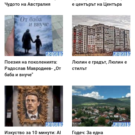
Чудото на Австралия
е центърът на Центъра
Поезия на поколенията:
Люлин е градът, Люлин е
Радослав Мавродиев- „От
стилът
баба и внуче"
Изкуство за 10 минути: AI
Годеч: За една