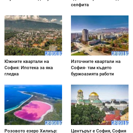
селфита
Южните квартали на
Източните квартали на
София: Ипотека за яка
София- там където
гледка
буржоазията работи
Розовото езеро Хилиър:
Центърът е София, София