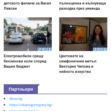
детското филмче за Васил
пълноценна и вълнуваща
Левски
разходка през уикенда
Електромобили срещу
Цветовете на
бензинови коли според
симфоничния метъл:
Вашия бюджет
Виктория Чипова и
нейното изкуство
Партньори
Elinor.bg
https://cleaningcompany.bg/
https://contract.bg/