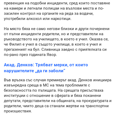
превенция на подобни инциденти, сред които поставяне
на камери и легнали полицаи на възлови места и по-
засилен контрол на органите на реда за водачи,
употребили алкохол или наркотици.
На място бяха не само негови близки и други почернени
от пътни инциденти родители, но и представители на
ръководството на училището, в което е учил. Оказва се,
че Филип е учил в същото училище, в което е учил и
прегазеният на бул. Сливница заедно с приятелката си
по-рано през годината Явор.
Акад. Денков: Трябват мерки, от които
нарушителите „да ги заболи“
Във връзка със случая премиерът акад. Денков инициира
извънредна среща в МС на тема проблемите с
безопасността по пътищата. На срещата присъстваха
институции с отношение в сферата и бяха поканени
депутати, представители на общината, на прокуратурата и
родители, чиито деца са станали жертви на транспортни
произшествия.