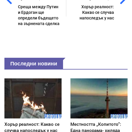
Среща между Путин
Хорър реалност:
и Ердоган ще
Какво се случва
определи бъдещето
напоследък у нас
на зърнената сделка
Последни новини
Хорър реалност: Какво се
Местността „Копитото“:
случва напоследък у нас
Една панорама- хиляда