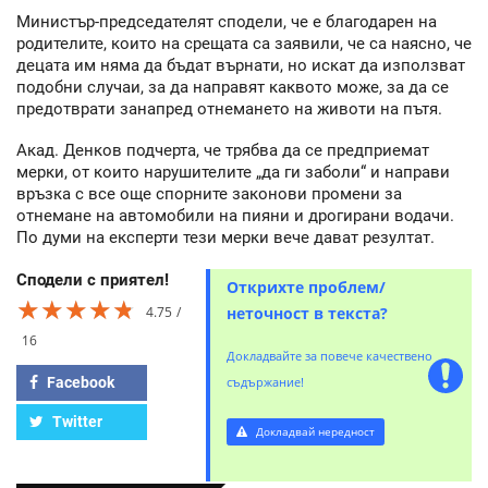
Министър-председателят сподели, че е благодарен на
родителите, които на срещата са заявили, че са наясно, че
децата им няма да бъдат върнати, но искат да използват
подобни случаи, за да направят каквото може, за да се
предотврати занапред отнемането на животи на пътя.
Акад. Денков подчерта, че трябва да се предприемат
мерки, от които нарушителите „да ги заболи“ и направи
връзка с все още спорните законови промени за
отнемане на автомобили на пияни и дрогирани водачи.
По думи на експерти тези мерки вече дават резултат.
Сподели с приятел!
Открихте проблем/
★★★★★
★★★★★
★★★★★
4.75
неточност в текста?
16
Докладвайте за повече качествено
Facebook
съдържание!
Twitter
Докладвай нередност