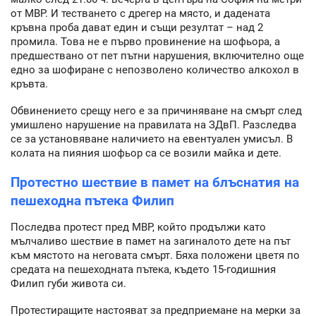
от МВР. И тестването с дрегер на място, и дадената
кръвна проба дават един и същи резултат – над 2
промила. Това не е първо провинение на шофьора, а
предшествано от пет пътни нарушения, включително още
едно за шофиране с непозволено количество алкохол в
кръвта.
Обвинението срещу него е за причиняване на смърт след
умишлено нарушение на правилата на ЗДвП. Разследва
се за установяване наличието на евентуален умисъл. В
колата на пияния шофьор са се возили майка и дете.
Протестно шествие в памет на блъснатия на
пешеходна пътека Филип
Последва протест пред МВР, който продължи като
мълчаливо шествие в памет на загиналото дете на път
към мястото на неговата смърт. Бяха положени цветя по
средата на пешеходната пътека, където 15-годишния
Филип губи живота си.
Протестиращите настояват за предприемане на мерки за