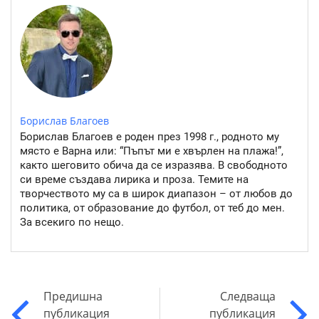
Борислав Благоев
Борислав Благоев е роден през 1998 г., родното му
място е Варна или: “Пъпът ми е хвърлен на плажа!”,
както шеговито обича да се изразява. В свободното
си време създава лирика и проза. Темите на
творчеството му са в широк диапазон – от любов до
политика, от образование до футбол, от теб до мен.
За всекиго по нещо.
Предишна
Следваща
публикация
публикация