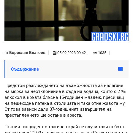
Борислав Благоев
от
05.09.2023 09:42
1035
Съдържание
Предстои разглеждането на възможността за налагане
на мярка за неотклонение в съда на водача, който с 2 ‰
алкохол в кръвта блъсна 15-годишен младеж, пресичащ
на пешеходна пътека в столицата и така отне живота му.
От това зависи дали 37-годишният извършител на
престъплението ще остане в ареста.
Пътният инцидент с трагичен край се случи тази събота
малко след 21.00 ч. вечерта в центъра на София на метри