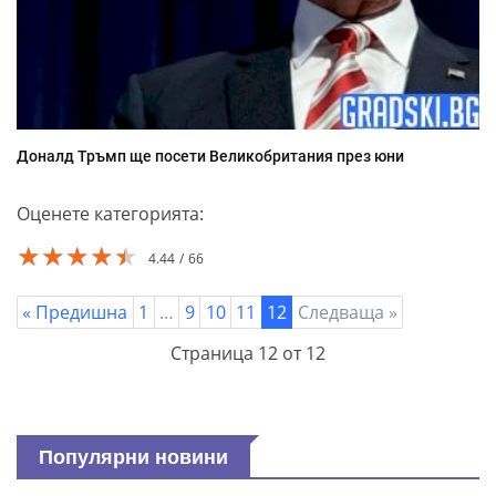
Доналд Тръмп ще посети Великобритания през юни
Оценете категорията:
★★★★★
★★★★★
★★★★★
4.44
66
« Предишна
1
…
9
10
11
12
Следваща »
Страница 12 от 12
Популярни новини