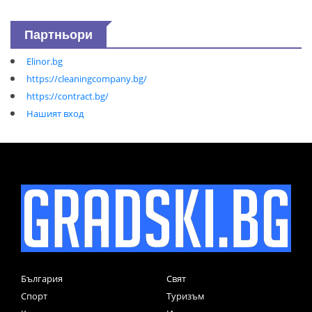
Партньори
Elinor.bg
https://cleaningcompany.bg/
https://contract.bg/
Нашият вход
България
Свят
Спорт
Туризъм