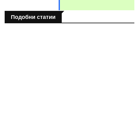
Подобни статии
СВЯТ
Розовото езеро Хилиър: Чудото на Австралия
СВЯТ