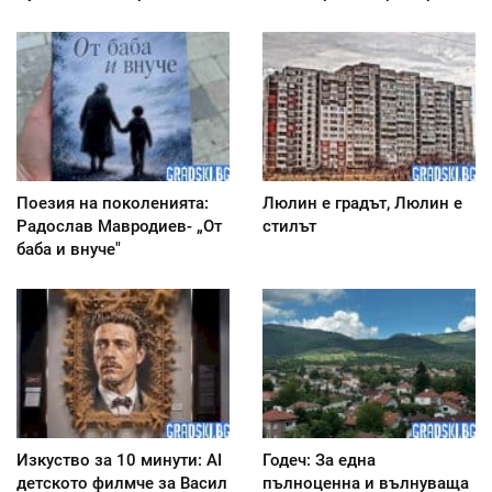
Поезия на поколенията:
Люлин е градът, Люлин е
Радослав Мавродиев- „От
стилът
баба и внуче"
Изкуство за 10 минути: AI
Годеч: За една
детското филмче за Васил
пълноценна и вълнуваща