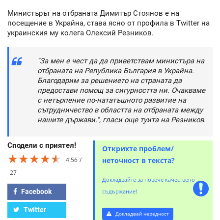
Министърът на отбраната Димитър Стоянов е на
посещение в Украйна, става ясно от профила в Twitter на
украинския му колега Олексий Резников.
"За мен е чест да да приветствам министъра на
отбраната на Република България в Украйна.
Благодарим за решението на страната да
предостави помощ за сигурността ни. Очакваме
с нетърпение по-нататъшното развитие на
сътрудничество в областта на отбраната между
нашите държави.", гласи още туита на Резников.
Сподели с приятел!
Открихте проблем/
★★★★★
★★★★★
★★★★★
4.56
неточност в текста?
27
Докладвайте за повече качествено
Facebook
съдържание!
Twitter
Докладвай нередност