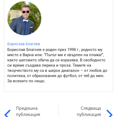
Борислав Благоев
Борислав Благоев е роден през 1998 г., родното му
място е Варна или: “Пъпът ми е хвърлен на плажа!”,
както шеговито обича да се изразява. В свободното
си време създава лирика и проза. Темите на
творчеството му са в широк диапазон – от любов до
политика, от образование до футбол, от теб до мен.
За всекиго по нещо.
Предишна
Следваща
публикация
публикация