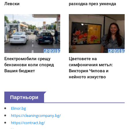
Левски
разходка през уикенда
Електромобили срещу
Цветовете на
бензинови коли според
симфоничния метъл:
Вашия бюджет
Виктория Чипова и
нейното изкуство
Партньори
Elinor.bg
https://cleaningcompany.bg/
https://contract.bg/