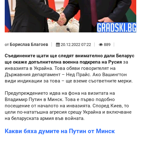
Борислав Благоев
от
20.12.2022 07:22
889
Съединените щати ще следят внимателно дали Беларус
ще окаже допълнителна военна подкрепа на Русия
за
инвазията в Украйна. Това обяви говорителят на
Държавния департамент – Нед Прайс. Ако Вашингтон
види индикации за това – ще вземе съответните мерки.
Предупреждението идва на фона на визитата на
Владимир Путин в Минск. Това е първо подобно
посещение от началото на инвазията. Според Киев, то
цели по-нататъшна агресия срещу Украйна и включване
на беларуската армия във войната.
Какви бяха думите на Путин от Минск