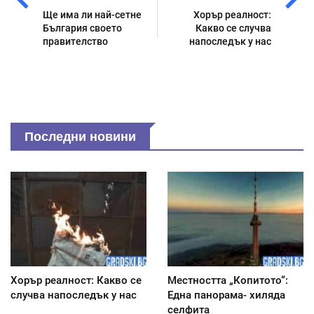
Ще има ли най-сетне
Хорър реалност:
България своето
Какво се случва
правителство
напоследък у нас
Последни новини
Хорър реалност: Какво се
Местността „Копитото“:
случва напоследък у нас
Една панорама- хиляда
селфита