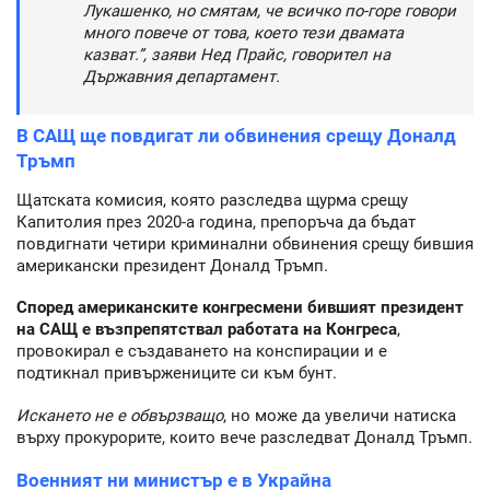
Лукашенко, но смятам, че всичко по-горе говори
много повече от това, което тези двамата
казват.”, заяви Нед Прайс, говорител на
Държавния департамент.
В САЩ ще повдигат ли обвинения срещу Доналд
Тръмп
Щатската комисия, която разследва щурма срещу
Капитолия през 2020-а година, препоръча да бъдат
повдигнати четири криминални обвинения срещу бившия
американски президент Доналд Тръмп.
Според американските конгресмени бившият президент
на САЩ е възпрепятствал работата на Конгреса
,
провокирал е създаването на конспирации и е
подтикнал привържениците си към бунт.
Искането не е обвързващо
, но може да увеличи натиска
върху прокурорите, които вече разследват Доналд Тръмп.
Военният ни министър е в Украйна