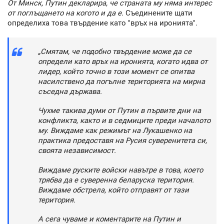
От Минск, Путин декларира, че страната му няма интерес
от поглъщането на когото и да е.
Съединените щати
определиха това твърдение като "връх на иронията".
„Смятам, че подобно твърдение може да се
определи като връх на иронията, когато идва от
лидер, който точно в този момент се опитва
насилствено да погълне територията на мирна
съседна държава.
Чухме такива думи от Путин в първите дни на
конфликта, както и в седмиците преди началото
му. Виждаме как режимът на Лукашенко на
практика предоставя на Русия суверенитета си,
своята независимост.
Виждаме руските войски навътре в това, което
трябва да е суверенна беларуска територия.
Виждаме обстрела, който отправят от тази
територия.
А сега чуваме и коментарите на Путин и