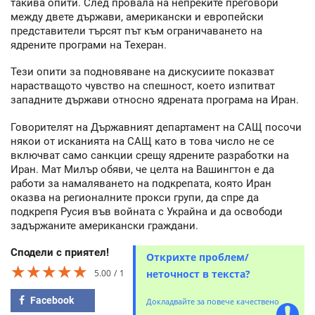
такива опити. След провала на непреките преговори
между двете държави, американски и европейски
представители търсят път към ограничаването на
ядрените програми на Техеран.
Тези опити за подновяване на дискусиите показват
нарастващото чувство на спешност, което изпитват
западните държави относно ядрената програма на Иран.
Говорителят на Държавният департамент на САЩ посочи
някои от исканията на САЩ като в това число не се
включват само санкции срещу ядрените разработки на
Иран. Мат Милър обяви, че целта на Вашингтон е да
работи за намаляването на подкрепата, която Иран
оказва на регионалните прокси групи, да спре да
подкрепя Русия във войната с Украйна и да освободи
задържаните американски граждани.
Сподели с приятел!
Открихте проблем/
★★★★★
★★★★★
★★★★★
5.00
1
неточност в текста?
Facebook
Докладвайте за повече качествено