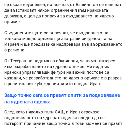
се оказа неуспешен, но все пак от Вашингтон се надяват
да възстановят някои ограничения към иранската
държава, с цел да попречи за създаването на ядрено
оръжие.
Съединените щати се опасяват, че създаването на
толкова мощно оръжие ще застраши сигурността на
Израел и ще предизвика надпревара във въоръжаването
в региона.
От Техеран не веднъж са обявявали, че нямат интерес
към разработването на ядрено оръжие. Не веднъж
ирански управляващи фигури на важни постове са
казвали, че разработването на ядрено оръжие е в разрез
с религиозните убеждения, които следва Иран.
Защо точно сега се правят опити за подновяване
на ядрената сделка
След като няколко пъти САЩ и Иран отрекоха
подновяването на ядрената сделка следва да се
потърсят причините защо точно в този момент се правят