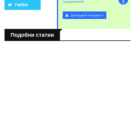
съдържание!
Twitter
Докладвай нередност
Подобни статии
СВЯТ
Розовото езеро Хилиър: Чудото на Австралия
СВЯТ