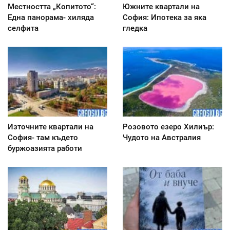
Местността „Копитото“:
Южните квартали на
Една панорама- хиляда
София: Ипотека за яка
селфита
гледка
Източните квартали на
Розовото езеро Хилиър:
София- там където
Чудото на Австралия
буржоазията работи