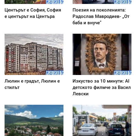
Центърът е София, София
Поезия на поколенията:
е центърът на Центъра
Радослав Мавродиев- „От
баба и внуче"
Люлин е градът, Люлин е
Изкуство за 10 минути: AI
стилът
детското филмче за Васил
Левски