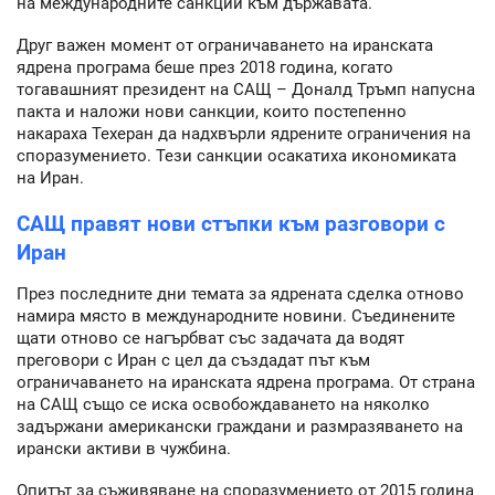
на международните санкции към държавата.
Друг важен момент от ограничаването на иранската
ядрена програма беше през 2018 година, когато
тогавашният президент на САЩ – Доналд Тръмп напусна
пакта и наложи нови санкции, които постепенно
накараха Техеран да надхвърли ядрените ограничения на
споразумението. Тези санкции осакатиха икономиката
на Иран.
САЩ правят нови стъпки към разговори с
Иран
През последните дни темата за ядрената сделка отново
намира място в международните новини. Съединените
щати отново се нагърбват със задачата да водят
преговори с Иран с цел да създадат път към
ограничаването на иранската ядрена програма. От страна
на САЩ също се иска освобождаването на няколко
задържани американски граждани и размразяването на
ирански активи в чужбина.
Опитът за съживяване на споразумението от 2015 година