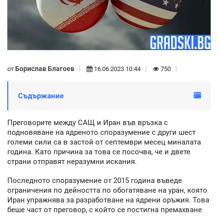
Борислав Благоев
от
16.06.2023 10:44
750
Съдържание
Преговорите между САЩ и Иран във връзка с
подновяване на ядреното споразумение с други шест
големи сили са в застой от септември месец миналата
година. Като причина за това се посочва, че и двете
страни отправят неразумни искания.
Последното споразумение от 2015 година въведе
ограничения по дейността по обогатяване на уран, която
Иран упражнява за разработване на ядрени оръжия. Това
беше част от преговор, с който се постигна премахване