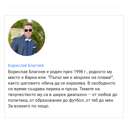
Розовото езеро Хилиър: Чудото на Австралия
Борислав Благоев
Борислав Благоев е роден през 1998 г., родното му
място е Варна или: “Пъпът ми е хвърлен на плажа!”,
както шеговито обича да се изразява. В свободното
си време създава лирика и проза. Темите на
творчеството му са в широк диапазон – от любов до
политика, от образование до футбол, от теб до мен.
За всекиго по нещо.