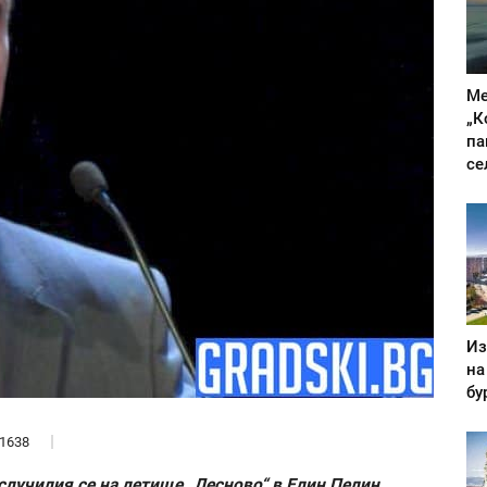
Ме
„К
па
се
Из
на
бу
1638
 случилия се на летище „Лесново“ в Елин Пелин