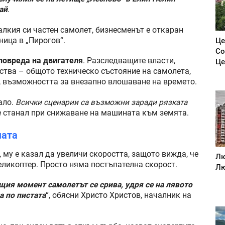
ай
.
алкия си частен самолет, бизнесменът е откаран
ица в „Пирогов“.
Це
Со
повреда на двигателя
. Разследващите власти,
Це
лства – общото техническо състояние на самолета,
, възможността за внезапно влошаване на времето.
ало.
Всички сценарии са възможни заради рязката
е станал при снижаване на машината към земята.
мата
, му е казал да увеличи скоростта, защото вижда, че
Лю
хеликоптер. Просто няма постъпателна скорост.
Лю
ащия момент самолетът се срива, удря се на лявото
а по пистата
“, обясни Христо Христов, началник на