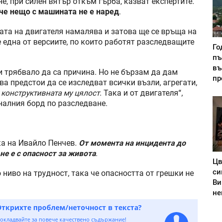
, при силен вятър откъм гърба, казват експертите.
 че нещо с машината не е наред
.
гата на двигателя намалява и затова ще се връща на
 една от версиите, по които работят разследващите
Го
пъ
въ
и трябвало да са причина. Но не бързам да дам
пр
ва предстои да се изследват всички възли, агрегати,
т конструктивната му цялост
. Така и от двигателя“,
налния борд по разследване.
ка на Ивайло Пенчев.
От момента на инцидента до
не е с опасност за живота
.
Цв
си
 ниво на трудност, така че опасността от грешки не
Ви
не
Открихте проблем/неточност в текста?
окладвайте за повече качествено съдържание!