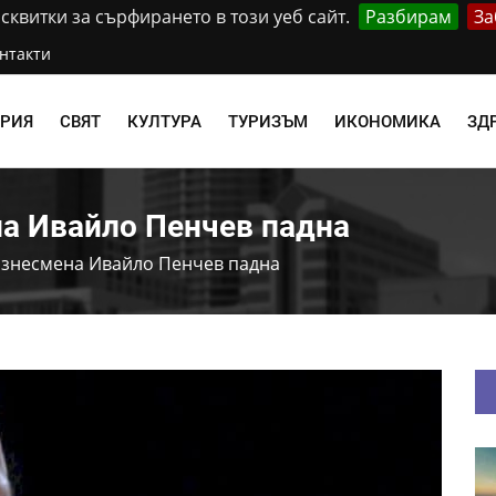
квитки за сърфирането в този уеб сайт.
Разбирам
За
нтакти
АРИЯ
СВЯТ
КУЛТУРА
ТУРИЗЪМ
ИКОНОМИКА
ЗД
на Ивайло Пенчев падна
изнесмена Ивайло Пенчев падна