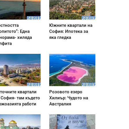
стността
Южните квартали на
опитото“: Една
София: Ипотека за
норама- хиляда
яка гледка
лфита
точните квартали
Розовото езеро
 София- там където
Хилиър: Чудото на
ржоазията работи
Австралия