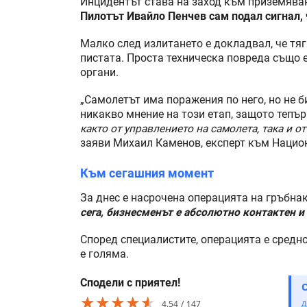
Инцидентът става на заход към приземяване
Пилотът Ивайло Пенчев сам подал сигнал,
Малко след излитането е докладвал, че тя
пистата. Проста техническа повреда също е
органи.
„Самолетът има поражения по него, но не б
никакво мнение на този етап, защото тепър
както от управлението на самолета, така и о
заяви Михаил Каменов, експерт към Нацио
Към сегашния момент
За днес е насрочена операцията на гръбна
сега, бизнесменът е абсолютно контактен и 
Според специалистите, операцията е средно
е голяма.
Сподели с приятел!
★★★★★
★★★★★
★★★★★
4.54
147
Д