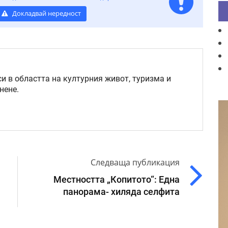
Докладвай нередност
и в областта на културния живот, туризма и
нене.
Следваща публикация
Местността „Копитото“: Една
панорама- хиляда селфита