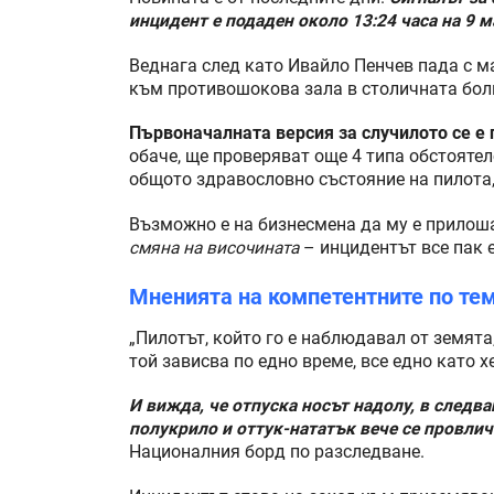
инцидент е подаден около 13:24 часа на 9 м
Веднага след като Ивайло Пенчев пада с м
към противошокова зала в столичната болн
Първоначалната версия за случилото се е 
обаче, ще проверяват още 4 типа обстояте
общото здравословно състояние на пилота
Възможно е на бизнесмена да му е прилош
смяна на височината
– инцидентът все пак 
Мненията на компетентните по те
„Пилотът, който го е наблюдавал от земята
той зависва по едно време, все едно като 
И вижда, че отпуска носът надолу, в следв
полукрило и оттук-нататък вече се провлич
Националния борд по разследване.