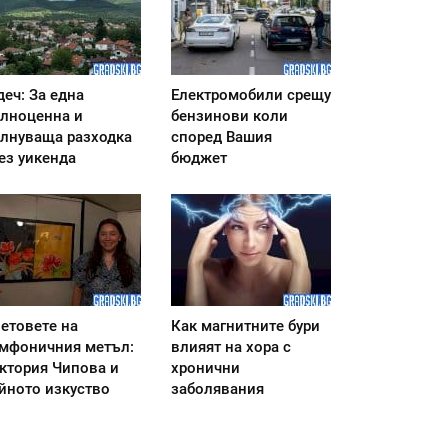
деч: За една
Електромобили срещу
лноценна и
бензинови коли
лнуваща разходка
според Вашия
ез уикенда
бюджет
етовете на
Как магнитните бури
мфоничния метъл:
влияят на хора с
ктория Чипова и
хронични
йното изкуство
заболявания