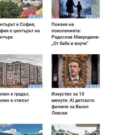
нтърът е София,
Поезия на
фия е центърът на
поколенията:
нтъра
Радослав Мавродиев-
„От баба и внуче"
лин е градът,
Изкуство за 10
лин е стилът
минути: AI детското
филмче за Васил
Левски