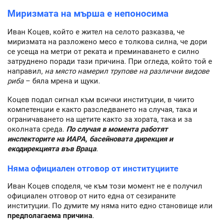
Миризмата на мърша е непоносима
Иван Коцев, който е жител на селото разказва, че
миризмата на разложено месо е толкова силна, че дори
се усеща на метри от реката и преминаването е силно
затруднено поради тази причина. При огледа, който той е
направил,
на място намерил трупове на различни видове
риба
– бяла мрена и щуки.
Коцев подал сигнал към всички институции, в чиито
компетенции е както разследването на случая, така и
ограничаването на щетите както за хората, така и за
околната среда.
По случая в момента работят
инспекторите на ИАРА, басейновата дирекция и
екодирекцията във Враца
.
Няма официален отговор от институциите
Иван Коцев споделя, че към този момент не е получил
официален отговор от нито една от сезираните
институции. По думите му няма нито едно становище или
предполагаема причина
.