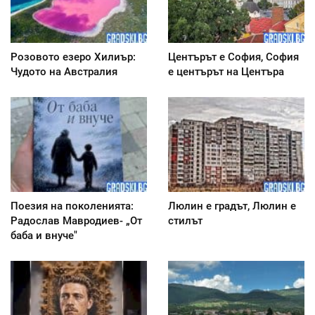
Розовото езеро Хилиър:
Центърът е София, София
Чудото на Австралия
е центърът на Центъра
Поезия на поколенията:
Люлин е градът, Люлин е
Радослав Мавродиев- „От
стилът
баба и внуче"