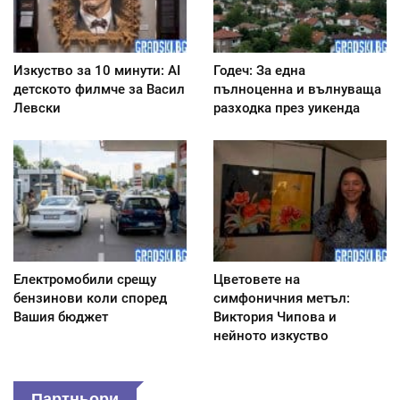
Изкуство за 10 минути: AI
Годеч: За една
детското филмче за Васил
пълноценна и вълнуваща
Левски
разходка през уикенда
Електромобили срещу
Цветовете на
бензинови коли според
симфоничния метъл:
Вашия бюджет
Виктория Чипова и
нейното изкуство
Партньори