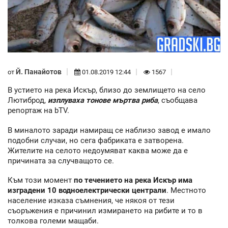
Й. Панайотов
от
01.08.2019 12:44
1567
В устието на река Искър, близо до землището на село
Лютиброд,
изплуваха тонове мъртва риба
, съобщава
репортаж на bTV.
В миналото заради намиращ се наблизо завод е имало
подобни случаи, но сега фабриката е затворена.
Жителите на селото недоумяват каква може да е
причината за случващото се.
Към този момент
по течението на река Искър има
изградени 10 водноелектрически централи
. Местното
население изказа съмнения, че някоя от тези
съоръжения е причинил измирането на рибите и то в
толкова големи мащаби.