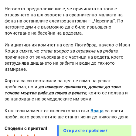
Неговото предположение е, че причината за това е
отварянето на шлюзовете на сравнително малката на
фона на останалите електроцентрали – „Черепиш“. По
неговите думи е възможно да е било извършено
почистване на басейна на водоема.
Инициативния комитет на село Лютиброд, начело с Иван
Коцев смята, че
става въпрос за отравяне на рибата
,
причинено от замърсяване с частици на водата, което
затруднява дишането на рибите и води до тяхното
измиране.
Хората са си поставили за цел не само на решат
проблема, но и
да намерят причината, довела до това
тонове мъртва риба да плува в реката
, която се ползва и
за напояване на земеделските им земи.
Към този момент от инспектората във
Враца
са взети
проби, като резултатите ще станат ясни до няколко дена.
Сподели с приятел!
Открихте проблем/