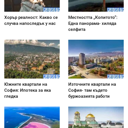
Хорър реалност: Какво се
Местността „Копитото“:
случва напоследък у нас
Една панорама- хиляда
селфита
Южните квартали на
Източните квартали на
София: Ипотека за яка
София- там където
гледка
буржоазията работи