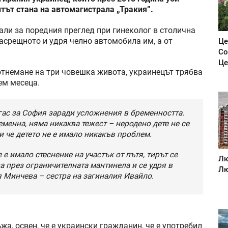
тът стана на автомагистрала „Тракия”.
ли за поредния преглед при гинеколог в столична
асрещното и удря челно автомобила им, а от
Це
Со
Це
отнемане на три човешка живота, украинецът трябва
ем месеца.
гас за София заради усложнения в бременността.
ременна, няма никаква тежест – неродено дете не се
и че детето не е имало никакъв проблем.
 е имало стеснение на участък от пътя, тирът се
Лю
а през ограничителната мантинела и се удря в
Лю
ея Минчева – сестра на загиналия Ивайло.
а, освен, че е украински гражданин, че е употребил