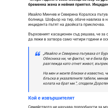
бременна жена и нейния приятел. Инциден
Ивайло Минчев и Северинa Коралска пътува
болница. Шофьор на тир, обаче навлиза в н
инцидента пътят на двойката приключва.
Върховният касационен съд решава, че за 
да лежи в затвора само четири години и ос
„Ивайло и Северина пътуваха от Бур
Обясниха ни, че фактът, че е била б
разглежда като отнет живот, въпрек
На мен и моите близки е известно, че
блъска в указателните табели, минав
колата на брат ми.”, сподели Дорот
Кой е извършителят
Семейството не научава подробности за мъж