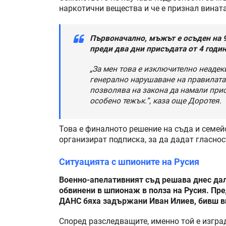
наркотични вещества и че е признал винат
Първоначално, мъжът е осъден на 9 
преди два дни присъдата от 4 годин
„За мен това е изключително неадек
генерално нарушаване на правилата н
позволява на закона да намали присъ
особено тежък.”, каза още Доротея.
Това е финалното решение на съда и семей
организират подписка, за да дадат гласнос
Ситуацията с шпионите на Русия
Военно-апелативният съд решава днес дал
обвинени в шпионаж в полза на Русия. Пр
ДАНС бяха задържани Иван Илиев, бивш в
Според разследващите, именно той е изгра