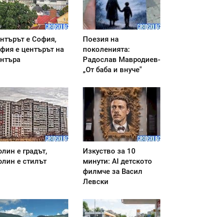
нтърът е София,
Поезия на
фия е центърът на
поколенията:
нтъра
Радослав Мавродиев-
„От баба и внуче"
лин е градът,
Изкуство за 10
лин е стилът
минути: AI детското
филмче за Васил
Левски