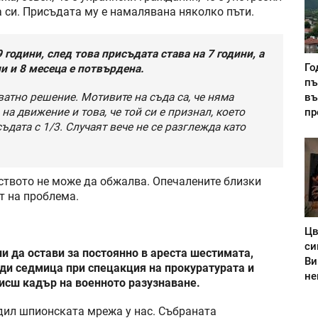
а си. Присъдата му е намалявана няколко пъти.
години, след това присъдата става на 7 години, а
Го
и и 8 месеца е потвърдена.
пъ
ватно решение. Мотивите на съда са, че няма
въ
а движение и това, че той си е признал, което
пр
дата с 1/3. Случаят вече не се разглежда като
ството не може да обжалва. Опечалените близки
т на проблема.
Цв
си
и да остави за постоянно в ареста шестимата,
Ви
еди седмица при спецакция на прокуратурата и
не
исш кадър на военното разузнаване.
дил шпионската мрежа у нас. Събраната