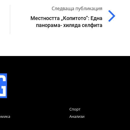
Следваща публикация
Местността „Копитото“: Една
панорама- хиляда селфита
Спорт
омика
Анализи