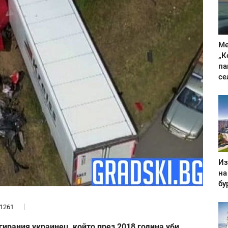
Ме
„К
па
се
Из
на
бу
1261
гирания украинец, който през 2018 година уби