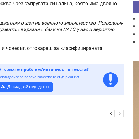
ква чрез съпругата си Галина, която има двойно
юджетния отдел на военното министерство. Полковник
менти, свързани с бази на НАТО у нас и вероятно
н и човекът, отговарящ за класифицираната
Открихте проблем/неточност в текста?
окладвайте за повече качествено съдържание!
Докладвай нередност