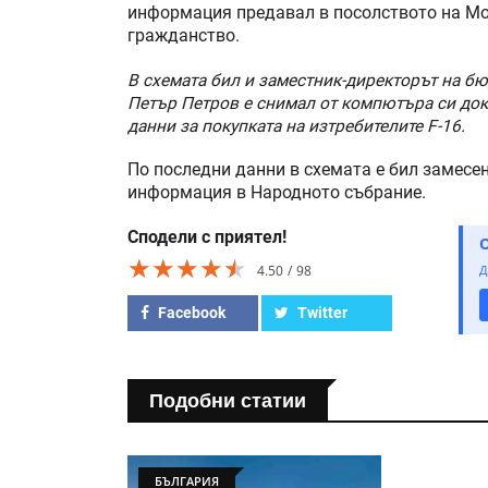
информация предавал в посолството на Мос
гражданство.
В схемата бил и заместник-директорът на б
Петър Петров е снимал от компютъра си доку
данни за покупката на изтребителите F-16.
По последни данни в схемата е бил замесе
информация в Народното събрание.
Сподели с приятел!
★★★★★
★★★★★
★★★★★
4.50
98
Д
Facebook
Twitter
Подобни статии
БЪЛГАРИЯ