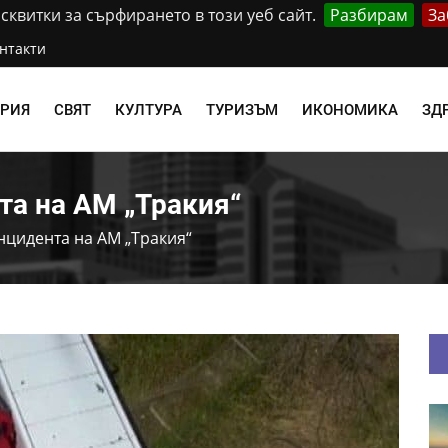
квитки за сърфирането в този уеб сайт.
Разбирам
За
нтакти
АРИЯ
СВЯТ
КУЛТУРА
ТУРИЗЪМ
ИКОНОМИКА
ЗД
та на АМ „Тракия“
нцидента на АМ „Тракия“