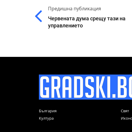
Предишна публикация
Червената дума срещу тази на
управлението
България
Свят
Култура
Икон