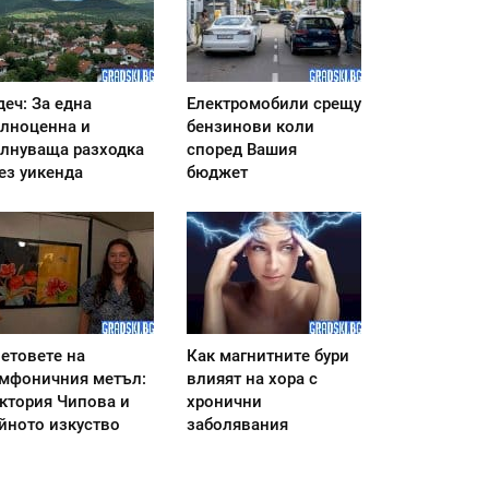
деч: За една
Електромобили срещу
лноценна и
бензинови коли
лнуваща разходка
според Вашия
ез уикенда
бюджет
етовете на
Как магнитните бури
мфоничния метъл:
влияят на хора с
ктория Чипова и
хронични
йното изкуство
заболявания