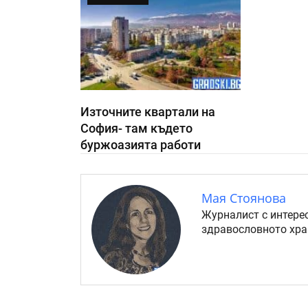
Източните квартали на
София- там където
буржоазията работи
Мая Стоянова
Журналист с интерес
здравословното хра