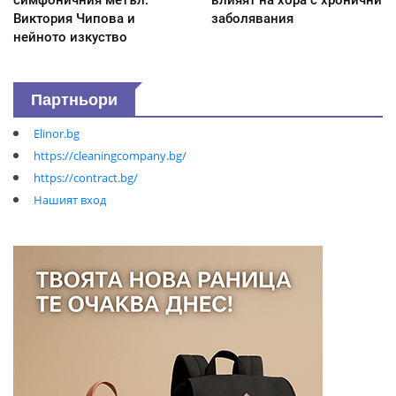
симфоничния метъл:
влияят на хора с хронични
Виктория Чипова и
заболявания
нейното изкуство
Партньори
Elinor.bg
https://cleaningcompany.bg/
https://contract.bg/
Нашият вход