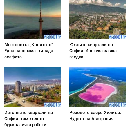
Местността „Копитото“:
Южните квартали на
Една панорама- хиляда
София: Ипотека за яка
селфита
гледка
Източните квартали на
Розовото езеро Хилиър:
София- там където
Чудото на Австралия
буржоазията работи