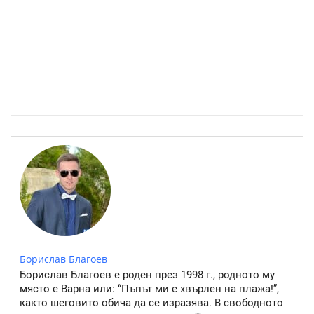
Източните квартали на София- там където буржоазията
работи
Борислав Благоев
Борислав Благоев е роден през 1998 г., родното му
място е Варна или: “Пъпът ми е хвърлен на плажа!”,
както шеговито обича да се изразява. В свободното