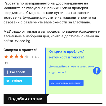
Работата по извършването на удостоверяване на
машините за гласуване и всички нужни проверки
продължава. Също рано тази сутрин за направени
тестове на функционалностите на машините, които са
свързани с различните възможности за гласуване.
МЕУ също отговаря и за процеса по видеонаблюдение и
заснемане в изборния ден, който е достъпен онлайн на
сайта evideo.bg.
Сподели с приятел!
Открихте проблем/
★★★★★
★★★★★
★★★★★
4.32
неточност в текста?
19
Докладвайте за повече качествено
Facebook
съдържание!
Twitter
Докладвай нередност
Подобни статии