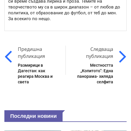
си време създава лирика и проза. Темите на
творчеството му са в широк диапазон – от любов до
политика, от образование до футбол, от теб до мен.
За всекиго по нещо.
Предишна
Следваща
публикация
публикация
Размирици в
Местността
Дагестан: как
„Копитото“: Една
реагира Москва и
панорама- хиляда
света
селфита
Последни новини