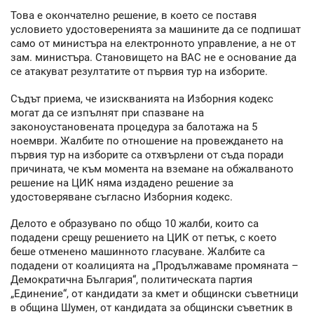
Това е окончателно решение, в което се поставя
условието удостоверенията за машините да се подпишат
само от министъра на електронното управление, а не от
зам. министъра. Становището на ВАС не е основание да
се атакуват резултатите от първия тур на изборите.
Съдът приема, че изискванията на Изборния кодекс
могат да се изпълнят при спазване на
законоустановената процедура за балотажа на 5
ноември. Жалбите по отношение на провеждането на
първия тур на изборите са отхвърлени от съда поради
причината, че към момента на вземане на обжалваното
решение на ЦИК няма издадено решение за
удостоверяване съгласно Изборния кодекс.
Делото е образувано по общо 10 жалби, които са
подадени срещу решението на ЦИК от петък, с което
беше отменено машинното гласуване. Жалбите са
подадени от коалицията на „Продължаваме промяната –
Демократична България“, политическата партия
„Единение“, от кандидати за кмет и общински съветници
в община Шумен, от кандидата за общински съветник в