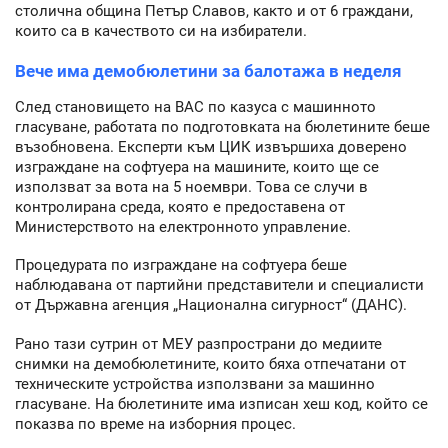
столична община Петър Славов, както и от 6 граждани,
които са в качеството си на избиратели.
Вече има демобюлетини за балотажа в неделя
След становището на ВАС по казуса с машинното
гласуване, работата по подготовката на бюлетините беше
възобновена. Експерти към ЦИК извършиха доверено
изграждане на софтуера на машините, които ще се
използват за вота на 5 ноември. Това се случи в
контролирана среда, която е предоставена от
Министерството на електронното управление.
Процедурата по изграждане на софтуера беше
наблюдавана от партийни представители и специалисти
от Държавна агенция „Национална сигурност“ (ДАНС).
Рано тази сутрин от МЕУ разпространи до медиите
снимки на демобюлетините, които бяха отпечатани от
техническите устройства използвани за машинно
гласуване. На бюлетините има изписан хеш код, който се
показва по време на изборния процес.