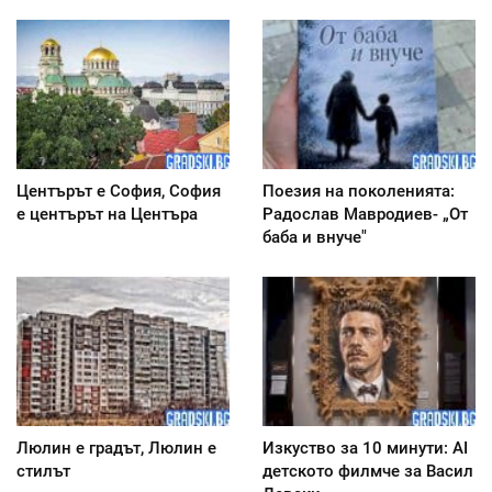
Центърът е София, София
Поезия на поколенията:
е центърът на Центъра
Радослав Мавродиев- „От
баба и внуче"
Люлин е градът, Люлин е
Изкуство за 10 минути: AI
стилът
детското филмче за Васил