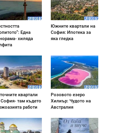
стността
Южните квартали на
опитото“: Една
София: Ипотека за
норама- хиляда
яка гледка
лфита
точните квартали
Розовото езеро
 София- там където
Хилиър: Чудото на
ржоазията работи
Австралия