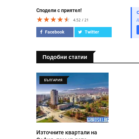
Сподели с приятел!
★★★★★
★★★★★
★★★★★
4.52
21
Д
Facebook
Twitter
Подобни статии
БЪЛГАРИЯ
Източните квартали на