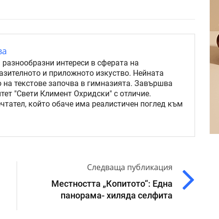
ва
 разнообразни интереси в сферата на
разителното и приложното изкуство. Нейната
о на текстове започва в гимназията. Завършва
ет "Свети Климент Охридски" с отличие.
чтател, който обаче има реалистичен поглед към
Следваща публикация
Местността „Копитото“: Една
панорама- хиляда селфита