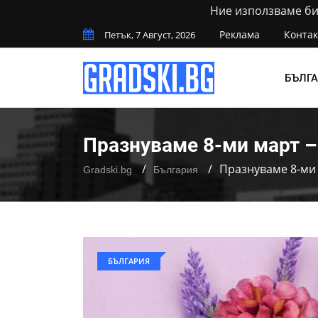
Ние използваме бис
Реклама
Контак
Петък, 7 Август, 2026
БЪЛГ
Празнуваме 8-ми март 
Празнуваме 8-ми
Gradski.bg
България
БЪЛГАРИЯ