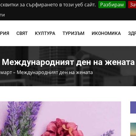
квитки за сърфирането в този уеб сайт.
Разбирам
За
ти
АРИЯ
СВЯТ
КУЛТУРА
ТУРИЗЪМ
ИКОНОМИКА
ЗД
– Международният ден на жената
 март – Международният ден на жената