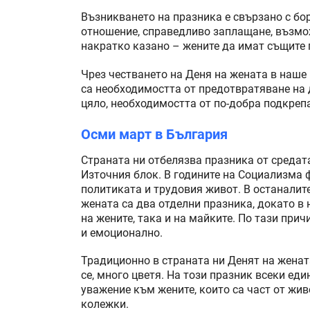
Възникването на празника е свързано с бо
отношение, справедливо заплащане, възмож
накратко казано – жените да имат същите 
Чрез честването на Деня на жената в наше
са необходимостта от предотвратяване на
цяло, необходимостта от по-добра подкрепа
Осми март в България
Страната ни отбелязва празника от средата
Източния блок. В годините на Социализма ф
политиката и трудовия живот. В останалите
жената са два отделни празника, докато в 
на жените, така и на майките. По тази при
и емоционално.
Традиционно в страната ни Денят на женат
се, много цветя. На този празник всеки еди
уважение към жените, които са част от живо
колежки.