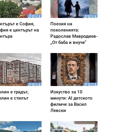
нтърът е София,
Поезия на
фия е центърът на
поколенията:
нтъра
Радослав Мавродиев-
„От баба и внуче"
лин е градът,
Изкуство за 10
лин е стилът
минути: AI детското
филмче за Васил
Левски