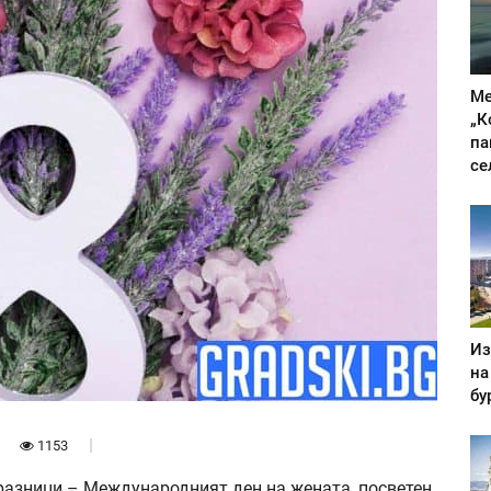
Ме
„К
па
се
Из
на
бу
1153
празници – Международният ден на жената, посветен