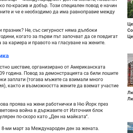
ко по-красив и добър. Този специален повод е начин
ените и че е необходимо да има равноправие между
Це
и празник? Не, със сигурност няма дълбоки
Со
одини, когато за първи път започват да се повдигат
Це
за кариера и правото на гласуване на жените.
ика
естно шествие, организирано от Американската
09 година. Повод за демонстрацията са били лошите
оки заплати (тогава мъжете са взимали много
ия), както и възможността жените да вземат участие
Лю
Лю
сова проява на жени работнички в Ню Йорк през
ветовна война в държавите от Източния блок
улярен по-скоро като „Ден на майката“.
 8-ми март за Международен ден за жената.