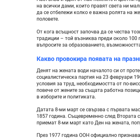
на всички дами, които правят света ни мал
да се отбележи колко е важна ролята на ж
половете.
От кога всъщност започва да се чества тоз
традиции – той възниква преди около 100 г
въпросите за образованието, възможността 
Какво провокира появата на празн
Денят на жената води началото си от прот
социалистическа партия на 23 февруари 19
условия за труд, необходимостта от по-вис
повече от жените за същата работна позиц
в изборите и политиката.
Датата 8-ми март се свързва с първата ма
1857 година. Същевременно след Втората с
приемат 8-ми март като Ден на жената, поп
През 1977 година ООН официално признава