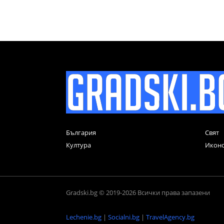
България
Свят
Култура
Икон
Gradski.bg © 2019-2026 Всички права запазени
Lechenie.bg
|
Socialni.bg
|
TravelAgency.bg