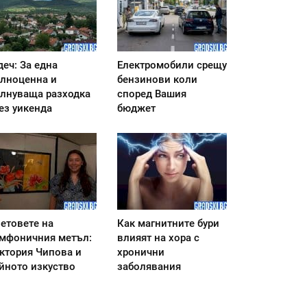
деч: За една
Електромобили срещу
лноценна и
бензинови коли
лнуваща разходка
според Вашия
ез уикенда
бюджет
етовете на
Как магнитните бури
мфоничния метъл:
влияят на хора с
ктория Чипова и
хронични
йното изкуство
заболявания