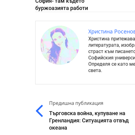
София- там където
буржоазията работи
Христина Росено
Христина притежава
литературата, изоб
страст към писанет
Софийския университ
Определя се като ме
света.
Предишна публикация
Търговска война, купуване на
Гренландия: Ситуацията отвъд
океана