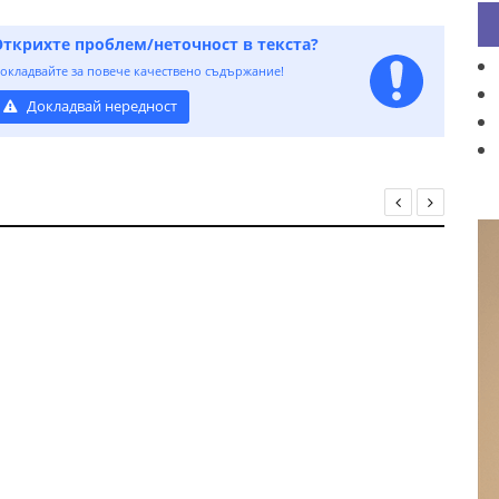
Открихте проблем/неточност в текста?
окладвайте за повече качествено съдържание!
Докладвай нередност