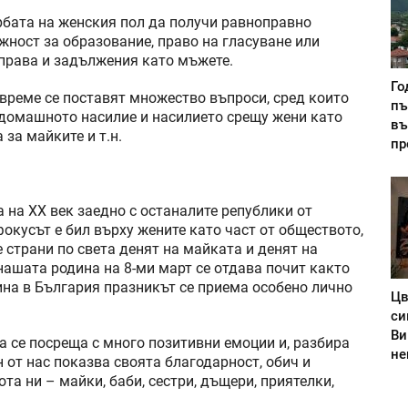
рбата на женския пол да получи равноправно
ност за образование, право на гласуване или
права и задължения като мъжете.
Го
 време се поставят множество въпроси, сред които
пъ
 домашното насилие и насилието срещу жени като
въ
 за майките и т.н.
пр
 на ХХ век заедно с останалите републики от
окусът е бил върху жените като част от обществото,
 страни по света денят на майката и денят на
нашата родина на 8-ми март се отдава почит както
чина в България празникът се приема особено лично
Цв
си
Ви
а се посреща с много позитивни емоции и, разбира
не
н от нас показва своята благодарност, обич и
та ни – майки, баби, сестри, дъщери, приятелки,