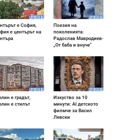
нтърът е София,
Поезия на
фия е центърът на
поколенията:
нтъра
Радослав Мавродиев-
„От баба и внуче"
лин е градът,
Изкуство за 10
лин е стилът
минути: AI детското
филмче за Васил
Левски