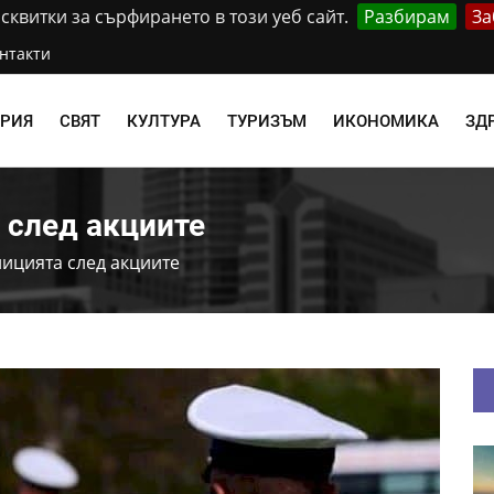
квитки за сърфирането в този уеб сайт.
Разбирам
За
нтакти
АРИЯ
СВЯТ
КУЛТУРА
ТУРИЗЪМ
ИКОНОМИКА
ЗД
 след акциите
ицията след акциите