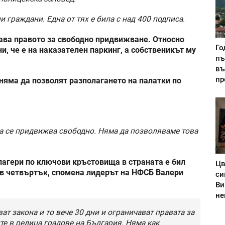
 граждани. Една от тях е била с над 400 подписа.
чава правото за свободно придвижване. Относно
Го
ни, че е на наказателен паркинг, а собственикът му
пъ
въ
пр
 няма да позволят разполагането на палатки по
а се придвижва свободно. Няма да позволяваме това
лагери по ключови кръстовища в страната е бил
Цв
 в четвъртък, спомена лидерът на НФСБ Валери
си
Ви
не
ат закона и то вече 30 дни и ограничават правата за
е в редица градове на България. Няма как