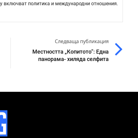
му включват политика и международни отношения.
Следваща публикация
Местността „Копитото“: Една
панорама- хиляда селфита