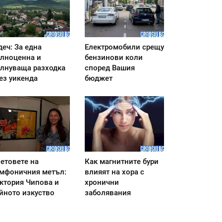
деч: За една
Електромобили срещу
лноценна и
бензинови коли
лнуваща разходка
според Вашия
ез уикенда
бюджет
етовете на
Как магнитните бури
мфоничния метъл:
влияят на хора с
ктория Чипова и
хронични
йното изкуство
заболявания