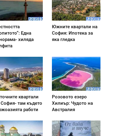
стността
Южните квартали на
опитото“: Една
София: Ипотека за
норама- хиляда
яка гледка
лфита
точните квартали
Розовото езеро
 София- там където
Хилиър: Чудото на
ржоазията работи
Австралия