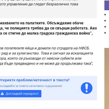
ото управление да гледат безразлично това
махването на палатките. Обсъждахме обаче
да, че полицията трябва да си свърши работата. Ако
а се стигне до малка градска гражданска война”,
в полетелите яйца и домати по сградата на НФСБ.
ред и за хулиганство. Това е сигнал за ескалацията
ора, която се ръководи от неясни субекти или
да бъде предвидено и не може да продължава така”,
Открихте проблем/неточност в текста?
окладвайте за повече качествено съдържание!
Докладвай нередност