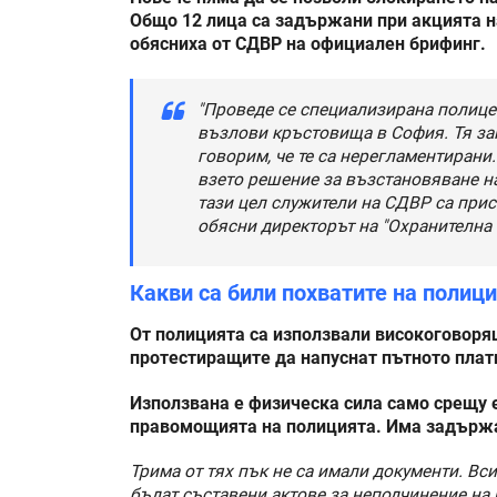
Общо 12 лица са задържани при акцията н
обясниха от СДВР на официален брифинг.
"Проведе се специализирана полице
възлови кръстовища в София. Тя запо
говорим, че те са нерегламентирани.
взето решение за възстановяване н
тази цел служители на СДВР са прис
обясни директорът на "Охранителна
Какви са били похватите на полиц
От полицията са използвали високоговорящ
протестиращите да напуснат пътното плат
Използвана е физическа сила само срещу е
правомощията на полицията. Има задържан
Трима от тях пък не са имали документи. Вс
бъдат съставени актове за неподчинение на