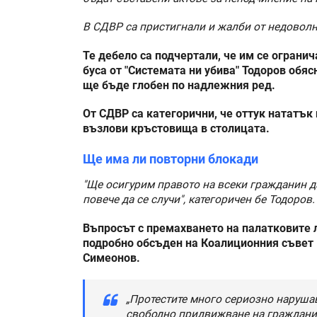
В СДВР са пристигнали и жалби от недоволни
Те дебело са подчертали, че им се ограни
буса от "Системата ни убива" Тодоров обяс
ще бъде глобен по надлежния ред.
От СДВР са категорични, че оттук нататък
възлови кръстовища в столицата.
Ще има ли повторни блокади
"Ще осигурим правото на всеки гражданин д
повече да се случи", категоричен бе Тодоров.
Въпросът с премахването на палатковите 
подробно обсъден на Коалиционния съвет
Симеонов.
„Протестите много сериозно нарушав
свободно придвижване на гражданит