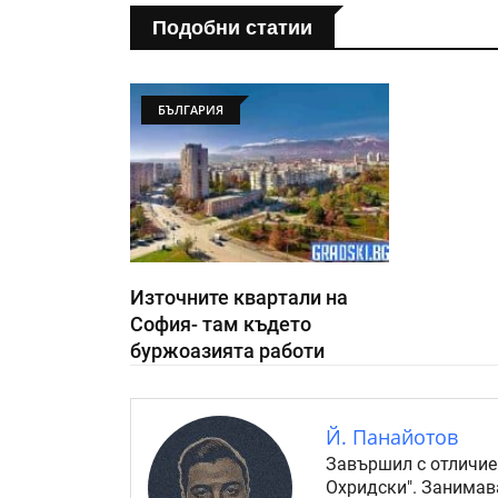
Подобни статии
БЪЛГАРИЯ
Източните квартали на
София- там където
буржоазията работи
Й. Панайотов
Завършил с отличие
Охридски". Занимав