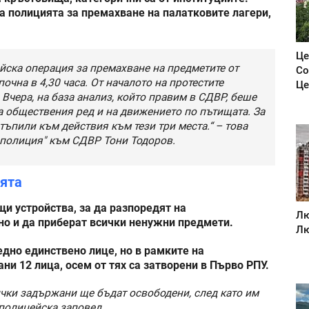
а полицията за премахване на палатковите лагери,
Це
йска операция за премахване на предметите от
Со
чна в 4,30 часа. От началото на протестите
Це
 Вчера, на база анализ, който правим в СДВР, беше
а обществения ред и на движението по пътищата. За
тъпили към действия към тези три места.“ – това
 полиция" към СДВР Тони Тодоров.
ията
и устройства, за да разпоредят на
Лю
но и да приберат всички ненужни предмети.
Лю
дно единствено лице, но в рамките на
и 12 лица, осем от тях са затворени в Първо РПУ.
ички задържани ще бъдат освободени, след като им
 полицейска заповед.