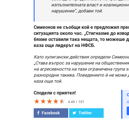
изпълнителната власт и коалиционн
нарушение”, добави той.
Симеонов не съобщи кой е предложил пре
ситуацията около час. „Стигнахме до изво
бяхме оставили така нещата, то можеше д
каза още лидерът на НФСБ.
Като хулигански действия определи Симеоно
„Става въпрос за нарушение на обществения 
на агресивността на тази ограничена група х
разнородни такива. Поведението ѝ не може 
каза още той.
Сподели с приятел!
★★★★★
★★★★★
★★★★★
4.49
101
Д
Facebook
Twitter