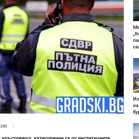
Ме
„К
па
се
Из
на
бу
245
 кръстовища, категорични са от институциите.