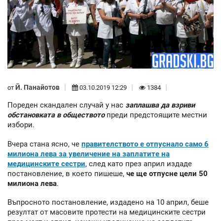
Й. Панайотов
от
03.10.2019 12:29
1384
Пореден скандален случай у нас
заплашва да взриви
обстановката в обществото
преди предстоящите местни
избори.
Вчера стана ясно, че
правителството е отпуснало само 6
милиона лева за увеличение на заплатите на
медицинските сестри
, след като през април издаде
постановление, в което пишеше,
че ще отпусне цели 50
милиона лева
.
Въпросното постановление, издадено на 10 април, беше
резултат от масовите протести на медицинските сестри