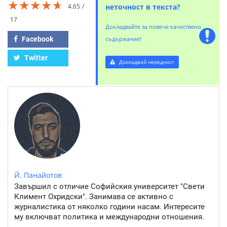
★★★★★
★★★★★
★★★★★
4.65
неточност в текста?
17
Докладвайте за повече качествено
Facebook
съдържание!
Twitter
Докладвай нередност
Й. Панайотов
Завършил с отличие Софийския университет "Свети
Климент Охридски". Занимава се активно с
журналистика от няколко години насам. Интересите
му включват политика и международни отношения.