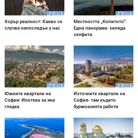
Хорър реалност: Какво се
Местността „Копитото“:
случва напоследък у нас
Една панорама- хиляда
селфита
Южните квартали на
Източните квартали на
София: Ипотека за яка
София- там където
гледка
буржоазията работи