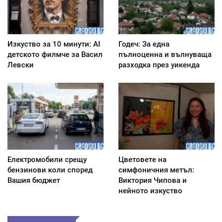
Изкуство за 10 минути: AI
Годеч: За една
детското филмче за Васил
пълноценна и вълнуваща
Левски
разходка през уикенда
Електромобили срещу
Цветовете на
бензинови коли според
симфоничния метъл:
Вашия бюджет
Виктория Чипова и
нейното изкуство