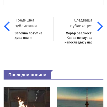
Предишна
Следваща
публикация
публикация
Започва ловът на
Хорър реалност:
дива свиня
Какво се случва
напоследък у нас
Последни новини