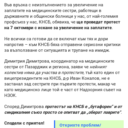
Във връзка с неизпълнението за увеличение на
заплатите на медицинските сестри, работещи в
държавните и общински болници у нас, от най-големия
профсъюз у нас, КНСБ, обявиха, че
ще проведат протест
на 7 октомври с искане за увеличение на заплатите
.
Не всички са готови да се включат към тях и дори
напротив – към КНСБ бяха отправени сериозни критики
за възползване от ситуацията и трупане на имидж.
Димитрия Димитрова, координатор на медицинските
сестри от Пазарджик и региона, заяви че
нейният
колектив няма да участва в протестите
, тъй като един от
вицепрезидентите на КНСБ, д-р Иван Кокалов, не е
застанал зад сестрите при първите протести, макар че
като медицинско лице той е част от Надзорния съвет на
НЗОК.
Според Димитрова
протестът на КНСБ е „бутафорен“ и от
синдикалния съюз просто се опитват да „оберат лаврите“
.
Сподели с приятел!
Открихте проблем/