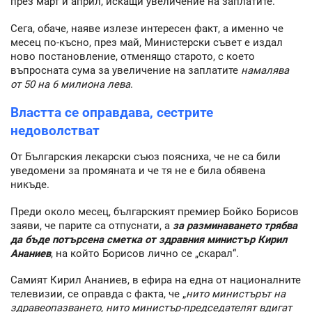
през март и април, искащи увеличение на заплатите.
Сега, обаче, наяве излезе интересен факт, а именно че
месец по-късно, през май, Министерски съвет е издал
ново постановление, отменящо старото, с което
въпросната сума за увеличение на заплатите
намалява
от 50 на 6 милиона лева
.
Властта се оправдава, сестрите
недоволстват
От Българския лекарски съюз поясниха, че не са били
уведомени за промяната и че тя не е била обявена
никъде.
Преди около месец, българският премиер Бойко Борисов
заяви, че парите са отпуснати, а
за разминаването трябва
да бъде потърсена сметка от здравния министър Кирил
Ананиев
, на който Борисов лично се „скарал“.
Самият Кирил Ананиев, в ефира на една от националните
телевизии, се оправда с факта, че „
нито министърът на
здравеопазването, нито министър-председателят вдигат