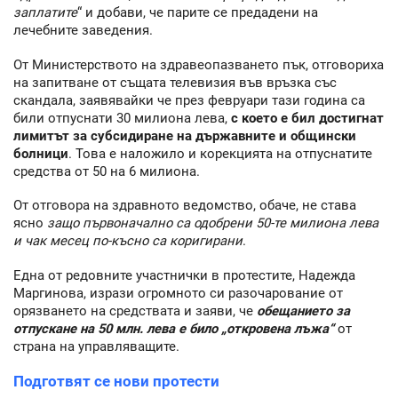
заплатите
“ и добави, че парите се предадени на
лечебните заведения.
От Министерството на здравеопазването пък, отговориха
на запитване от същата телевизия във връзка със
скандала, заявявайки че през февруари тази година са
били отпуснати 30 милиона лева,
с което е бил достигнат
лимитът за субсидиране на държавните и общински
болници
. Това е наложило и корекцията на отпуснатите
средства от 50 на 6 милиона.
От отговора на здравното ведомство, обаче, не става
ясно
защо първоначално са одобрени 50-те милиона лева
и чак месец по-късно са коригирани
.
Една от редовните участнички в протестите, Надежда
Маргинова, изрази огромното си разочарование от
орязването на средствата и заяви, че
обещанието за
отпускане на 50 млн. лева е било „откровена лъжа“
от
страна на управляващите.
Подготвят се нови протести