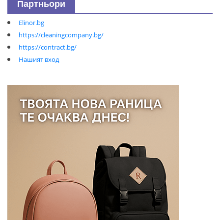
Партньори
Elinor.bg
https://cleaningcompany.bg/
https://contract.bg/
Нашият вход