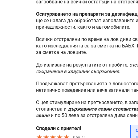
загробване на всички остатъци на отстреля
Осигуряването на препарати за дезинфек
ще се налага да обработват използваните 
принадлежности, както и автомобилите.
Всички отстреляни по време на лов диви св
като изследванията са за сметка на БАБХ. 
за сметка на ловците.
До излизане на резултатите от пробите,
отс
съхранение в хладилни съоръжения
.
Продължават претърсванията в ловностопа
нетипично поведение или вече загинали та
С цел стимулиране на претърсването, в за
стопанства и
държавните ловни стопанства 
свиня
и по 50 лева за отстреляна дива сви
Сподели с приятел!
★★★★★
★★★★★
★★★★★
5.00
1
Д