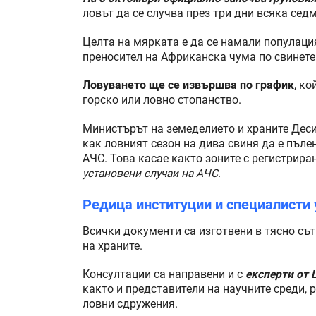
ловът да се случва през три дни всяка седм
Целта на мярката е да се намали популация
преносител на Африканска чума по свинете
Ловуването ще се извършва по график
, к
горско или ловно стопанство.
Министърът на земеделието и храните Деси
как ловният сезон на дива свиня да е пъле
АЧС. Това касае както зоните с регистрира
установени случаи на АЧС
.
Редица институции и специалисти 
Всички документи са изготвени в тясно съ
на храните.
Консултации са направени и с
експерти от 
както и представители на научните среди,
ловни сдружения.