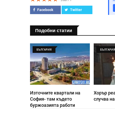
Facebook
Twitter
Подобни статии
БЪЛГАРИЯ
БЪЛГАРИ
Източните квартали на
Хорър реа
София- там където
случва на
буржоазията работи