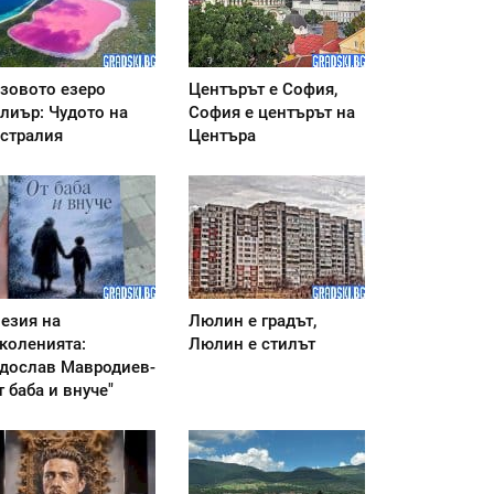
зовото езеро
Центърът е София,
лиър: Чудото на
София е центърът на
стралия
Центъра
езия на
Люлин е градът,
коленията:
Люлин е стилът
дослав Мавродиев-
т баба и внуче"