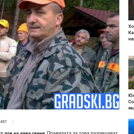
Хо
Ка
на
Юж
Со
як
457
т лов на дива свиня
. Правилата за това разрешават