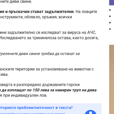
ните диви свине.
ция и пръскачки стават задължителни
. На ловците
инструменти, облекло, оръжия, всички
ине задължително се изследват за вируса на АЧС,
Изследването за трихинелоза остава, както досега,
треляните диви свине трябва да останат за
нските територии за установяване на животни с
кива.
поведта е разпоредено държавните горски
да изплащат по 150 лева за намерен труп на дива
ня при индивидуален лов.
Открихте проблем/неточност в текста?
окладвайте за повече качествено съдържание!