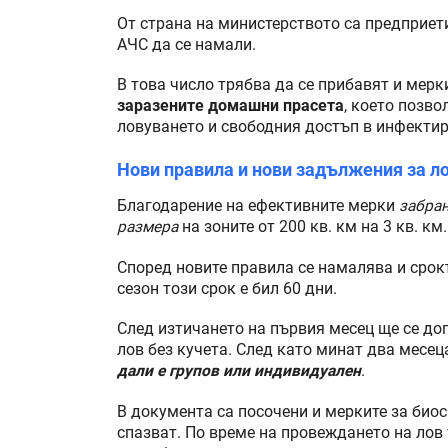
От страна на министерството са предприет
АЧС да се намали.
В това число трябва да се прибавят и мерк
заразените домашни прасета
, което позв
ловуването и свободния достъп в инфектир
Нови правила и нови задължения за л
Благодарение на ефективните мерки
забран
размера
на зоните от 200 кв. км на 3 кв. км.
Според новите правила се намалява и срокъ
сезон този срок е бил 60 дни.
След изтичането на първия месец ще се доп
лов без кучета. След като минат два месе
дали е групов или индивидуален
.
В документа са посочени и мерките за био
спазват. По време на провеждането на лов