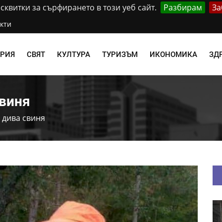
квитки за сърфирането в този уеб сайт.
Разбирам
За
кти
АРИЯ
СВЯТ
КУЛТУРА
ТУРИЗЪМ
ИКОНОМИКА
ЗД
свиня
 дива свиня