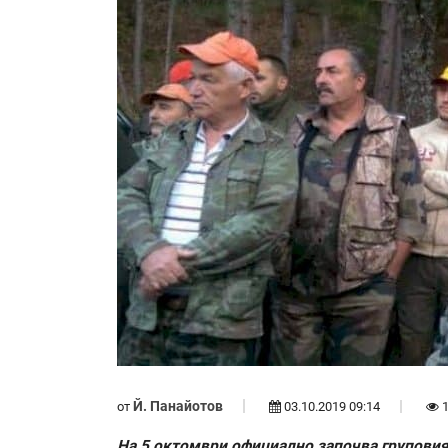
Й. Панайотов
от
03.10.2019 09:14
1
На 5 октомври официално започва груповия