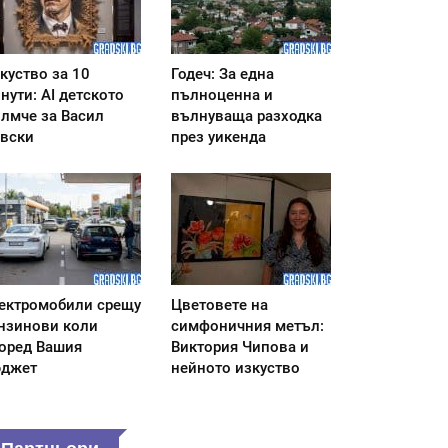
куство за 10
Годеч: За една
нути: AI детското
пълноценна и
лмче за Васил
вълнуваща разходка
вски
през уикенда
ектромобили срещу
Цветовете на
нзинови коли
симфоничния метъл:
оред Вашия
Виктория Чипова и
джет
нейното изкуство