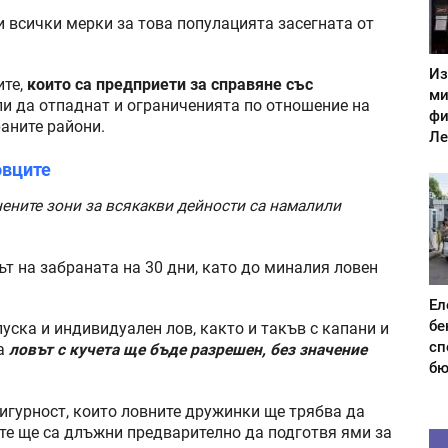
и всички мерки за това популацията засегната от
Из
ите,
които са предприети за справяне със
ми
оли да отпаднат и ограниченията по отношение на
фи
аните райони.
Ле
овците
ените зони за всякакви дейности са намалили
т на забраната на 30 дни, като до миналия ловен
Ел
бе
уска и индивидуален лов, както и такъв с капани и
сп
ца
ловът с кучета ще бъде разрешен, без значение
бю
сигурност, които ловните дружинки ще трябва да
 те ще са длъжни предварително да подготвя ями за