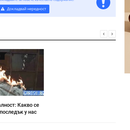
Докладвай нередност
Я
лност: Какво се
последък у нас