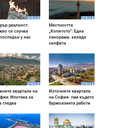
рър реалност:
Местността
кво се случва
„Копитото“: Една
последък у нас
панорама- хиляда
селфита
ните квартали на
Източните квартали
фия: Ипотека за
на София- там където
а гледка
буржоазията работи