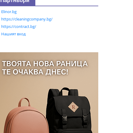
Партньори
Elinor.bg
https://cleaningcompany.bg/
https://contract.bg/
Нашият вход