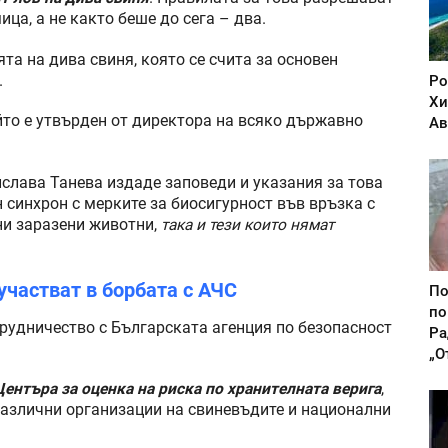
ица, а не както беше до сега – два.
та на дива свиня, която се счита за основен
.
Ро
Хи
ойто е утвърден от директора на всяко държавно
Ав
слава Танева издаде заповеди и указания за това
н синхрон с мерките за биосигурност във връзка с
ни заразени животни,
така и тези които нямат
участват в борбата с АЧС
По
по
трудничество с Българската агенция по безопасност
Ра
„О
Центъра за оценка на риска по хранителната верига
,
 различни организации на свиневъдите и национални