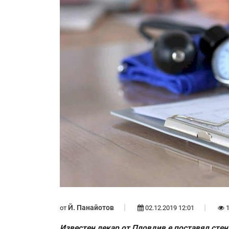
Й. Панайотов
от
02.12.2019 12:01
1
Известен лекар от Пловдив е поставял стен