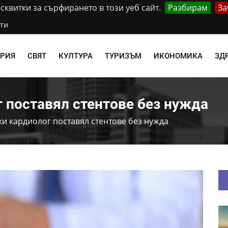
квитки за сърфирането в този уеб сайт.
Разбирам
За
ти
АРИЯ
СВЯТ
КУЛТУРА
ТУРИЗЪМ
ИКОНОМИКА
ЗД
 поставял стентове без нужда
и кардиолог поставял стентове без нужда