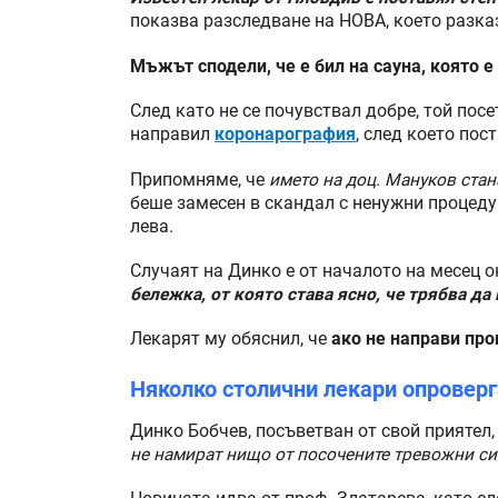
показва разследване на НОВА, което разка
Мъжът сподели, че е бил на сауна, която 
След като не се почувствал добре, той пос
направил
коронарография
, след което пос
Припомняме, че
името на доц. Мануков стан
беше замесен в скандал с ненужни процедур
лева.
Случаят на Динко е от началото на месец 
бележка, от която става ясно, че трябва да
Лекарят му обяснил, че
ако не направи про
Няколко столични лекари опровер
Динко Бобчев, посъветван от свой приятел,
не намират нищо от посочените тревожни с