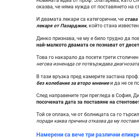
Новината идва от проф. Златарева, като сл
оказва, че няма нужда от поставянето на с
И двамата лекари са категорични, че
става
лекаря от Пазарджик
, който стана известе
Динко признава, че му е било трудно да по
най-малкото двамата се познават от десе
Това го накарало да посети трети столичен
негова изненада се потвърждава диагнозата,
В тази връзка пред камерите застана проф
без колебание за второ мнение
и да не се п
След направените три прегледа в София, Д
посочената дата за поставяне на стентове
Той се оплака, че от болницата са го търси
поради каква причина отказва да му поставя
Намерени са вече три различни епикр