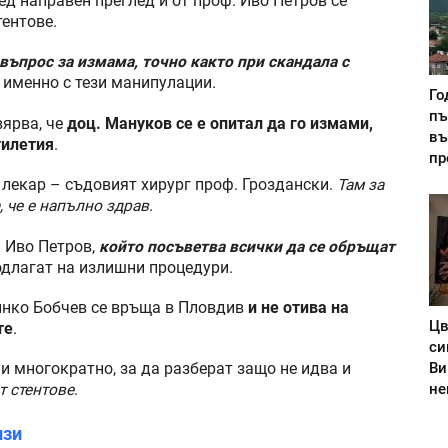
ед направен преглед и от проф. Иво Петров се
тентове.
 въпрос за измама, точно както при скандала с
н именно с тези манипулации.
Го
пъ
вярва, че
доц. Мануков се е опитал да го измами,
въ
тилетия
.
пр
 лекар – съдовият хирург проф. Гроздански.
Там за
 че е напълно здрав
.
. Иво Петров,
който посъветва всички да се обръщат
одлагат на излишни процедури.
инко Бобчев се връща в Пловдив
и не отива на
Цв
те
.
си
Ви
ли многократно, за да разберат защо не идва и
не
т стентове
.
изи