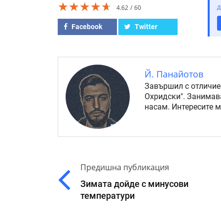
★★★★★
★★★★★
★★★★★
4.62
60
Д
Facebook
Twitter
Й. Панайотов
Завършил с отличие
Охридски". Занимав
насам. Интересите 
Предишна публикация
Зимата дойде с минусови
температури