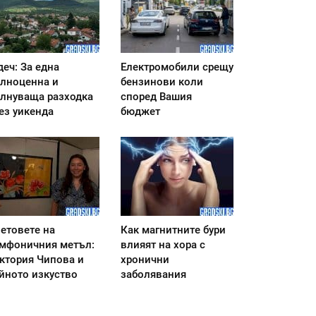
деч: За една
Електромобили срещу
лноценна и
бензинови коли
лнуваща разходка
според Вашия
ез уикенда
бюджет
етовете на
Как магнитните бури
мфоничния метъл:
влияят на хора с
ктория Чипова и
хронични
йното изкуство
заболявания