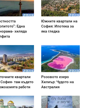
стността
Южните квартали на
опитото“: Една
София: Ипотека за
норама- хиляда
яка гледка
лфита
точните квартали
Розовото езеро
 София- там където
Хилиър: Чудото на
ржоазията работи
Австралия