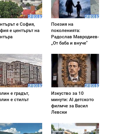
нтърът е София,
Поезия на
фия е центърът на
поколенията:
нтъра
Радослав Мавродиев-
„От баба и внуче"
лин е градът,
Изкуство за 10
лин е стилът
минути: AI детското
филмче за Васил
Левски