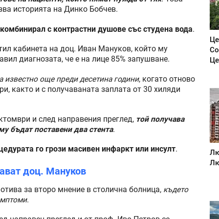
зва историята на Динко Бобчев.
е комбинирал с контрастни душове със студена вода
.
Це
етил кабинета на доц. Иван Мануков, който му
Со
тавил диагнозата, че е на лице 85% запушване.
Це
а известно още преди десетина години
, когато отново
и, както и с получаваната заплата от 30 хиляди
октомври и след направения преглед,
той получава
 му бъдат поставени два стента
.
цедурата го грози масивен инфаркт или инсулт
.
Лю
Лю
гават доц. Мануков
 отива за второ мнение в столична болница,
където
имптоми
.