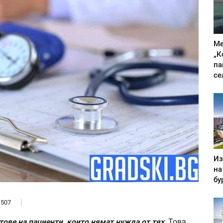
Ме
„К
па
се
Из
на
бу
507
тове на пациенти, които нямат нужда от тях
. Това