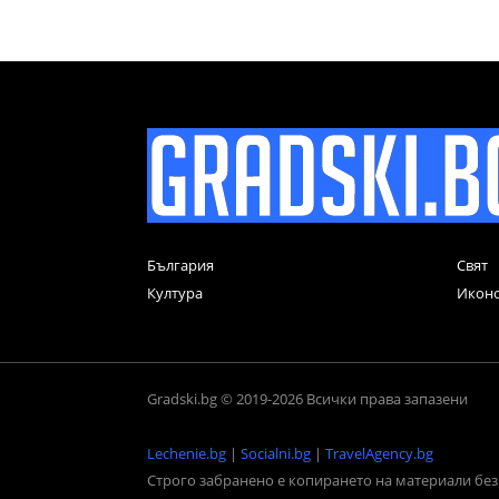
България
Свят
Култура
Икон
Gradski.bg © 2019-2026 Всички права запазени
Lechenie.bg
|
Socialni.bg
|
TravelAgency.bg
Строго забранено е копирането на материали без 