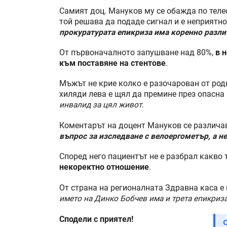
Самият доц. Мануков му се обажда по телеф
той решава да подаде сигнал и е неприятн
прокуратурата епикриза има коренно разл
От първоначалното запушване над 80%,
в 
към поставяне на стентове
.
Мъжът не крие колко е разочарован от род
хиляди лева е щял да премине през опасна
инвалид за цял живот
.
Коментарът на доцент Мануков се различав
въпрос за изследване с велоергометър, а не
Според него пациентът не е разбрал какво
некоректно отношение
.
От страна на регионалната Здравна каса е 
името на Динко Бобчев има и трета епикриза
Сподели с приятел!