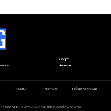
Спорт
омика
Анализи
Реклама
Контакти
Общи условия
позоваване на източника с активна dofollow връзка.