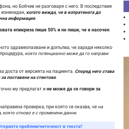
она, но Бобчев не разговаря с него. В последствие
о изненадан,
когато вижда, че в изпратената до
ична информация
.
новата епикриза пише 50% и не пише, че е насочен
ното здравеопазване и допълва, че заради няколко
 процедура,
която потенциално може да го направи
а доста от версията на пациента.
Според него става
 за поставяне на стентове
.
 точно му предлагат и
не може да се говори за
направена проверка, при която се оказва, че
на
, която отново е с променени данни
.
Открихте проблем/неточност в текста?