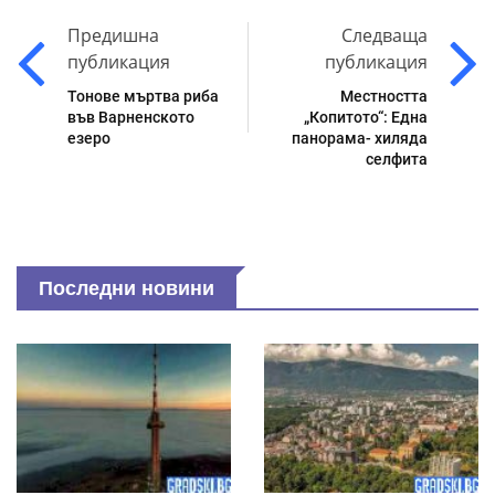
Предишна
Следваща
публикация
публикация
Тонове мъртва риба
Местността
във Варненското
„Копитото“: Една
езеро
панорама- хиляда
селфита
Последни новини