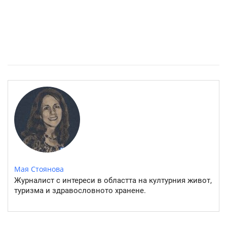
Източните квартали на София- там където буржоазията
работи
Мая Стоянова
Журналист с интереси в областта на културния живот,
туризма и здравословното хранене.