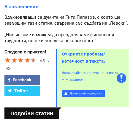
В заключение
Вдъхновяващи са думите на Тити Папазов, с които ще
завършим тази статия, свързана със съдбата на „Левски“.
„Ние искаме и можем да преодоляваме финансови
трудности, но не и човешка некоректност!“
Сподели с приятел!
Открихте проблем/
★★★★★
★★★★★
★★★★★
4.51
неточност в текста?
45
Докладвайте за повече качествено
Facebook
съдържание!
Twitter
Докладвай нередност
Подобни статии