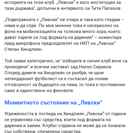
историята на този клуб. „Левски“ е като институция за
тази държава", допълни в интервюто си Тити Папазов.
„Подигравката с „Левски“ не спира и така като гледам –
няма и да спре. По мое мнение това е несериозно на
фона на мобилизацията на толкова много хора, които
дават парите си под формата на дарения“ – коментира
пред микрофона председателят на НКП на „Левски“
Степан Хиндлиян.
Той заяви категорично, че "изборите в синия клуб вече са
проведени" и всички застават зад Наско Сираков.
Според думите на Хиндлиян се разбра, че щом
легендарният футболист се е съгласил да поеме
отговорност за бъдещето на тима, то това е постижение
само и единствено на феновете.
Моментното състояние на „Левски“
Угрижеността в погледа на Хиндлиян „Левски“ от години
се управлява със средства, взети под формата на
дарения и заеми. Клубът отдавна не може да се похвали
със собствени, спечелени средства.