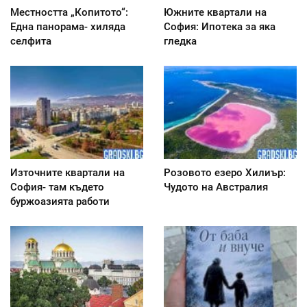
Местността „Копитото“:
Южните квартали на
Една панорама- хиляда
София: Ипотека за яка
селфита
гледка
Източните квартали на
Розовото езеро Хилиър:
София- там където
Чудото на Австралия
буржоазията работи