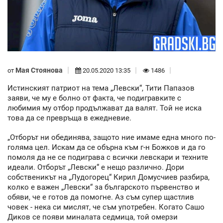
Мая Стоянова
от
20.05.2020 13:35
1486
Истинският патриот на тема „Левски“, Тити Папазов
заяви, че му е болно от факта, че подигравките с
любимия му отбор продължават да валят. Той не иска
това да се превръща в ежедневие.
„Отборът ни обединява, защото ние имаме една много по-
голяма цел. Искам да се обърна към г-н Божков и да го
помоля да не се подиграва с всички левскари и техните
идеали. Отборът „Левски“ е нещо различно. Дори
собственикът на „Лудогорец“ Кирил Домусчиев разбира,
колко е важен „Левски“ за българското първенство и
обяви, че е готов да помогне. Аз съм супер щастлив
човек - нека си мислят, че съм употребен. Когато Сашо
Диков се появи миналата седмица, той омерзи