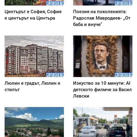
Центърът е София, София
Поезия на поколенията:
е центърът на Центъра
Радослав Мавродиев- „От
баба и внуче"
Люлин е градът, Люлин е
Изкуство за 10 минути: AI
стилът
детското филмче за Васил
Левски