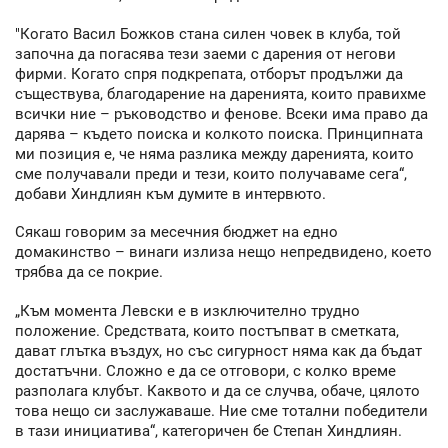
"Когато Васил Божков стана силен човек в клуба, той
започна да погасява тези заеми с дарения от негови
фирми. Когато спря подкрепата, отборът продължи да
съществува, благодарение на даренията, които правихме
всички ние – ръководство и фенове. Всеки има право да
дарява – където поиска и колкото поиска. Принципната
ми позиция е, че няма разлика между даренията, които
сме получавали преди и тези, които получаваме сега“,
добави Хиндлиян към думите в интервюто.
Сякаш говорим за месечния бюджет на едно
домакинство – винаги излиза нещо непредвидено, което
трябва да се покрие.
„Към момента Левски е в изключително трудно
положение. Средствата, които постъпват в сметката,
дават глътка въздух, но със сигурност няма как да бъдат
достатъчни. Сложно е да се отговори, с колко време
разполага клубът. Каквото и да се случва, обаче, цялото
това нещо си заслужаваше. Ние сме тотални победители
в тази инициатива“, категоричен бе Степан Хиндлиян.