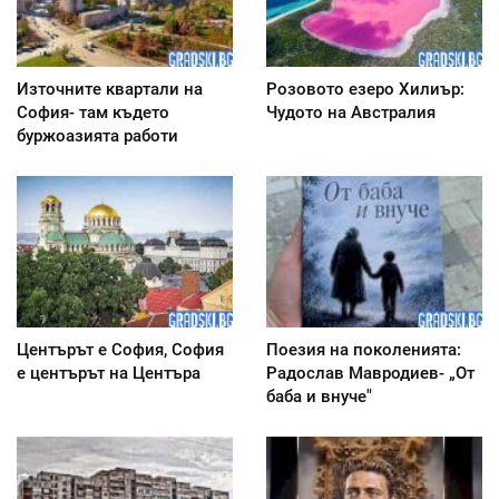
Източните квартали на
Розовото езеро Хилиър:
София- там където
Чудото на Австралия
буржоазията работи
Центърът е София, София
Поезия на поколенията:
е центърът на Центъра
Радослав Мавродиев- „От
баба и внуче"