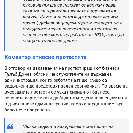
какъв начин ще се ползват от всички права,
така, че да гарантират живота и здравето на
всички. Както и те самите да ползват всички
права.”, добави вицепремиерът и подчерта, че с
въведените мерки заведенията и местата за
развлечение могат да работят на 100%, стига да
осигурят пълна сигурност.
Коментар относно протестите
В отговор на изказвания на протестиращи от бизнеса,
Гълъб Донев обясни, че служителите на държавна
администрация, които работят на гише, също са
задължени да представят зелен сертификат. По време на
вчерашните протести се чуха призиви от бизнеса
зелените сертификати да бъдат въведени и за служители
в държавните администрации, което според министъра
било вече направено.
"Всяка седмица извършвам мониторинг на
служителите в министерството, дали са