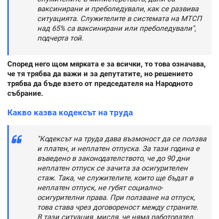
ваксинирани и преболедували, как се развива
ситуацията. Служителите в системата на МТСП
над 65% са ваксинирани или преболедували",
подчерта той.
Според него щом мярката е за всички, то това означава,
че тя трябва да важи и за депутатите, но решението
трябва да бъде взето от председателя на Народното
събрание.
Какво казва кодексът на труда
"Кодексът на труда дава възмоност да се ползва
и платен, и неплатен отпуска. За тази година е
въведено в законодателството, че до 90 дни
неплатен отпуск се зачита за осигурителен
стаж. Така, че служителите, които ще бъдат в
неплатен отпуск, не губят социално-
осигурителни права. При ползване на отпуск,
това става чрез договореност между страните.
В тази ситуация, мисля, че няма работодател,