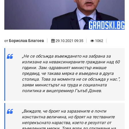
Борислав Благоев
от
29.10.2021 09:35
1062
„Не се обсъжда въвеждането на забрана за
излизане на неваксинираните граждани над 60
години. Зам.-здравният министър имаше
предвид, че такава мярка е въведена в друга
столица. Това за момента не се обсъжда у нас.”,
заяви министърът на труда и социалната
политика и вицепремиер Гълъб Донев.
„Виждате, че броят на заразените е почти
константна величина, но броят на тестваните
непрекъснато нараства, което е резултат от
въведените мерки. Това води до откриване на