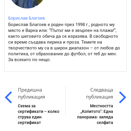
Борислав Благоев
Борислав Благоев е роден през 1998 г., родното му
място е Варна или: “Пъпът ми е хвърлен на плажа!”,
както шеговито обича да се изразява. В свободното
си време създава лирика и проза. Темите на
творчеството му са в широк диапазон – от любов до
политика, от образование до футбол, от теб до мен.
За всекиго по нещо.
Предишна
Следваща
публикация
публикация
Схема за
Местността
сертификати – колко
„Копитото“: Една
струва един
панорама- хиляда
сертификат
селфита