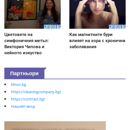
Цветовете на
Как магнитните бури
симфоничния метъл:
влияят на хора с хронични
Виктория Чипова и
заболявания
нейното изкуство
Партньори
Elinor.bg
https://cleaningcompany.bg/
https://contract.bg/
Нашият вход