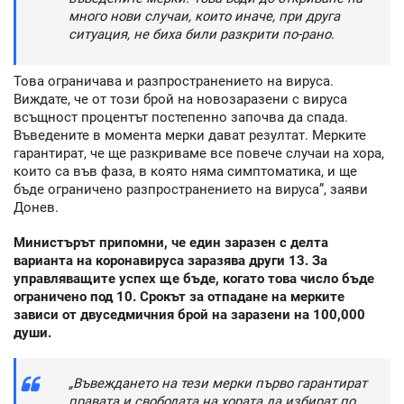
много нови случаи, които иначе, при друга
ситуация, не биха били разкрити по-рано.
Това ограничава и разпространението на вируса.
Виждате, че от този брой на новозаразени с вируса
всъщност процентът постепенно започва да спада.
Въведените в момента мерки дават резултат. Мерките
гарантират, че ще разкриваме все повече случаи на хора,
които са във фаза, в която няма симптоматика, и ще
бъде ограничено разпространението на вируса”, заяви
Донев.
Министърът припомни, че един заразен с делта
варианта на коронавируса заразява други 13. За
управляващите успех ще бъде, когато това число бъде
ограничено под 10. Срокът за отпадане на мерките
зависи от двуседмичния брой на заразени на 100,000
души.
„Въвеждането на тези мерки първо гарантират
правата и свободата на хората да избират по