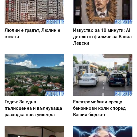
Люлин е градът, Люлин е
Изкуство за 10 минути: AI
стилът
детското филмче за Васил
Левски
Годеч: За една
Електромобили срещу
пълноценна и вълнуваща
бензинови коли според
разходка през уикенда
Вашия бюджет