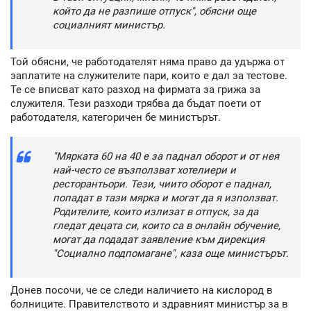
който да не разпише отпуск", обясни още
социалният министър.
Той обясни, че работодателят няма право да удържа от
заплатите на служителите пари, които е дал за тестове.
Те се вписват като разход на фирмата за грижа за
служителя. Тези разходи трябва да бъдат поети от
работодателя, категоричен бе министърът.
"Мярката 60 на 40 е за паднал оборот и от нея
най-често се възползват хотелиери и
ресторантьори. Тези, чиито оборот е паднал,
попадат в тази мярка и могат да я използват.
Родителите, които излизат в отпуск, за да
гледат децата си, които са в онлайн обучение,
могат да подадат заявление към дирекция
"Социално подпомагане", каза още министърът.
Донев посочи, че се следи наличието на кислород в
болниците. Правителството и здравният министър за в