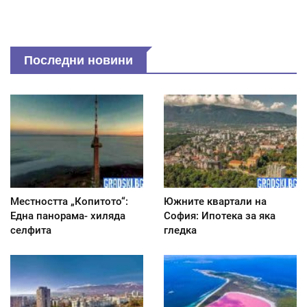
Последни новини
Местността „Копитото“:
Южните квартали на
Една панорама- хиляда
София: Ипотека за яка
селфита
гледка