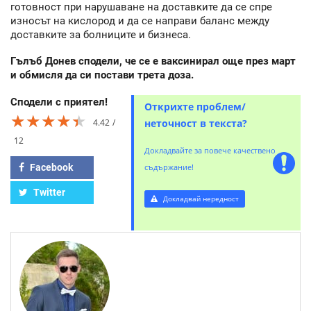
готовност при нарушаване на доставките да се спре
износът на кислород и да се направи баланс между
доставките за болниците и бизнеса.
Гълъб Донев сподели, че се е ваксинирал още през март
и обмисля да си постави трета доза.
Сподели с приятел!
Открихте проблем/
★★★★★
★★★★★
★★★★★
4.42
неточност в текста?
12
Докладвайте за повече качествено
Facebook
съдържание!
Twitter
Докладвай нередност