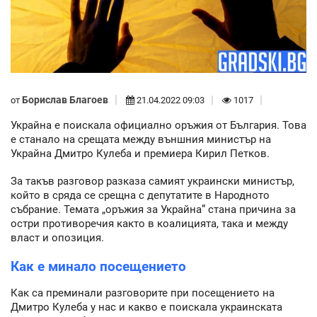
Борислав Благоев
от
21.04.2022 09:03
1017
Украйна е поискала официално оръжия от България. Това
е станало на срещата между външния министър на
Украйна Дмитро Кулеба и премиера Кирил Петков.
За такъв разговор разказа самият украински министър,
който в сряда се срещна с депутатите в Народното
събрание. Темата „оръжия за Украйна” стана причина за
остри противоречия както в коалицията, така и между
власт и опозиция.
Как е минало посещението
Как са преминали разговорите при посещението на
Дмитро Кулеба у нас и какво е поискала украинската