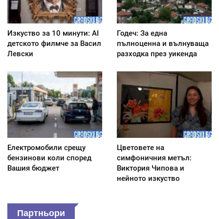
Изкуство за 10 минути: AI
Годеч: За една
детското филмче за Васил
пълноценна и вълнуваща
Левски
разходка през уикенда
Електромобили срещу
Цветовете на
бензинови коли според
симфоничния метъл:
Вашия бюджет
Виктория Чипова и
нейното изкуство
Партньори