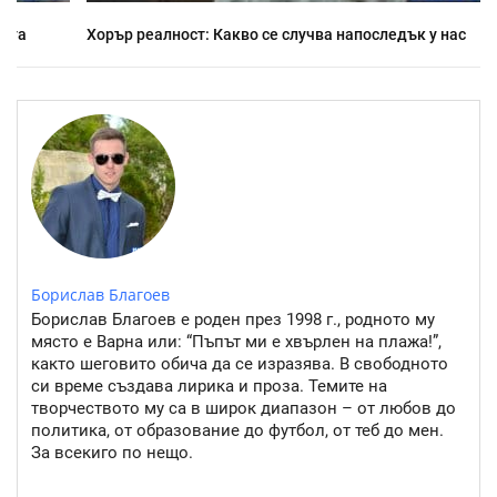
Хорър реалност: Какво се случва напоследък у нас
Борислав Благоев
Борислав Благоев е роден през 1998 г., родното му
място е Варна или: “Пъпът ми е хвърлен на плажа!”,
както шеговито обича да се изразява. В свободното
си време създава лирика и проза. Темите на
творчеството му са в широк диапазон – от любов до
политика, от образование до футбол, от теб до мен.
За всекиго по нещо.