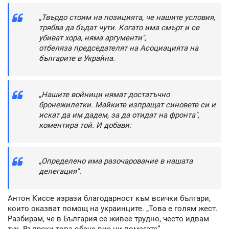
„Твърдо стоим на позицията, че нашите условия,
трябва да бъдат чути. Когато има смърт и се
убиват хора, няма аргументи",
отбеляза председателят на Асоциацията на
българите в Украйна.
„Нашите войници нямат достатъчно
бронежилетки. Майките изпращат синовете си и
искат да им дадем, за да отидат на фронта",
коментира той. И добави:
„Определено има разочарование в нашата
делегация".
Антон Киссе изрази благодарност към всички българи,
които оказват помощ на украинците. „Това е голям жест.
Разбирам, че в България се живее трудно, често идвам
тук. Въпреки това обаче вие ни помагате”.