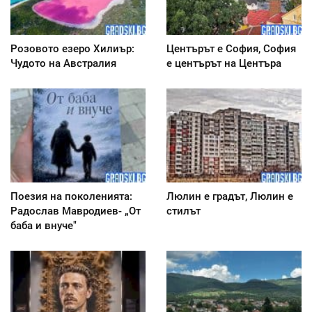
Розовото езеро Хилиър:
Центърът е София, София
Чудото на Австралия
е центърът на Центъра
Поезия на поколенията:
Люлин е градът, Люлин е
Радослав Мавродиев- „От
стилът
баба и внуче"