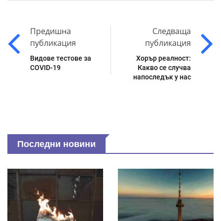
Предишна
Следваща
публикация
публикация
Видове тестове за
Хорър реалност:
COVID-19
Какво се случва
напоследък у нас
Последни новини