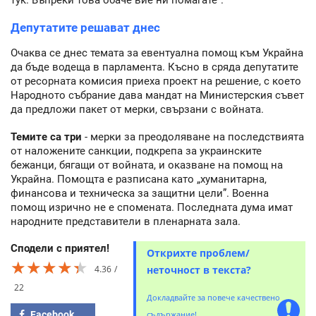
Депутатите решават днес
Очаква се днес темата за евентуална помощ към Украйна
да бъде водеща в парламента. Късно в сряда депутатите
от ресорната комисия приеха проект на решение, с което
Народното събрание дава мандат на Министерския съвет
да предложи пакет от мерки, свързани с войната.
Темите са три
- мерки за преодоляване на последствията
от наложените санкции, подкрепа за украинските
бежанци, бягащи от войната, и оказване на помощ на
Украйна. Помощта е разписана като „хуманитарна,
финансова и техническа за защитни цели”. Военна
помощ изрично не е спомената. Последната дума имат
народните представители в пленарната зала.
Сподели с приятел!
Открихте проблем/
★★★★★
★★★★★
★★★★★
4.36
неточност в текста?
22
Докладвайте за повече качествено
Facebook
съдържание!