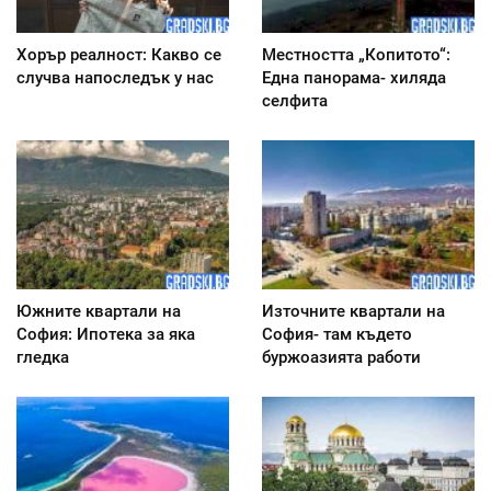
Хорър реалност: Какво се
Местността „Копитото“:
случва напоследък у нас
Една панорама- хиляда
селфита
Южните квартали на
Източните квартали на
София: Ипотека за яка
София- там където
гледка
буржоазията работи