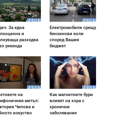
деч: За една
Електромобили срещу
лноценна и
бензинови коли
лнуваща разходка
според Вашия
ез уикенда
бюджет
етовете на
Как магнитните бури
мфоничния метъл:
влияят на хора с
ктория Чипова и
хронични
йното изкуство
заболявания