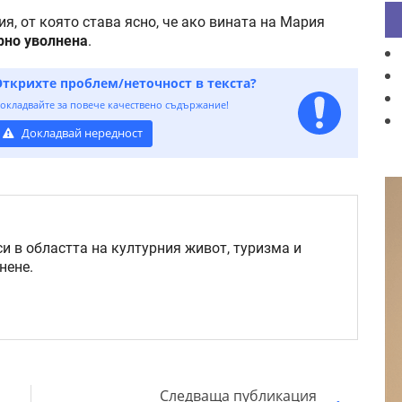
я, от която става ясно, че ако вината на Мария
рно уволнена
.
Открихте проблем/неточност в текста?
окладвайте за повече качествено съдържание!
Докладвай нередност
и в областта на културния живот, туризма и
нене.
Следваща публикация