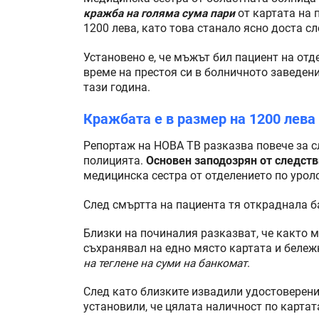
кражба на голяма сума пари
от картата на 
1200 лева, като това станало ясно доста с
Установено е, че мъжът бил пациент на отд
време на престоя си в болничното заведени
тази година.
Кражбата е в размер на 1200 лева
Репортаж на НОВА ТВ разказва повече за с
полицията.
Основен заподозрян от следств
медицинска сестра от отделението по урол
След смъртта на пациента тя откраднала ба
Близки на починалия разказват, че както 
съхранявал на едно място картата и бележ
на теглене на суми на банкомат
.
След като близките извадили удостоверени
установили, че цялата наличност по картата