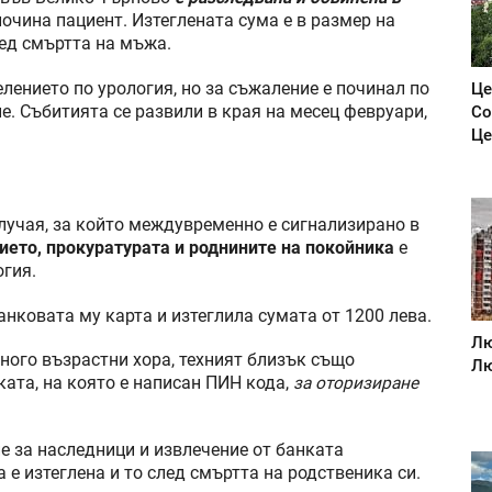
почина пациент. Изтеглената сума е в размер на
лед смъртта на мъжа.
елението по урология, но за съжаление е починал по
Це
е. Събитията се развили в края на месец февруари,
Со
Це
лучая, за който междувременно е сигнализирано в
ието, прокуратурата и роднините на покойника
е
огия.
нковата му карта и изтеглила сумата от 1200 лева.
Лю
много възрастни хора, техният близък също
Лю
ката, на която е написан ПИН кода,
за оторизиране
е за наследници и извлечение от банката
 е изтеглена и то след смъртта на родственика си.