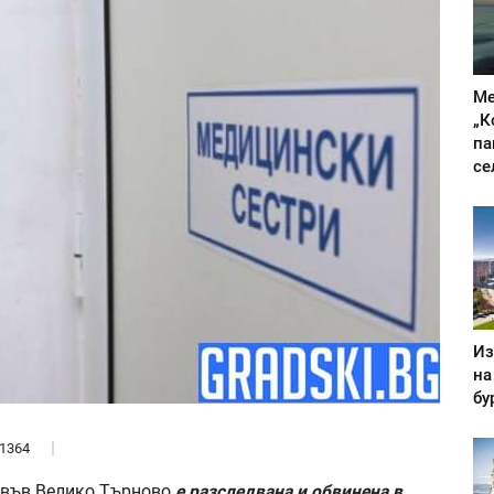
Ме
„К
па
се
Из
на
бу
1364
 във Велико Търново
е разследвана и обвинена в