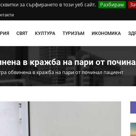
квитки за сърфирането в този уеб сайт.
Разбирам
За
нтакти
АРИЯ
СВЯТ
КУЛТУРА
ТУРИЗЪМ
ИКОНОМИКА
ЗД
нена в кражба на пари от почина
ра обвинена в кражба на пари от починал пациент