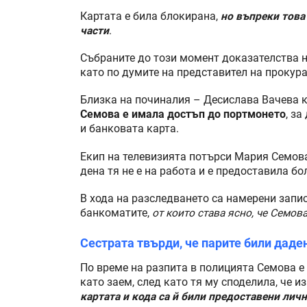
Картата е била блокирана,
но въпреки това
части
.
Събраните до този момент доказателства 
като по думите на представител на прокура
Близка на починалия – Десислава Вачева к
Семова е имала достъп до портмонето
, за
и банковата карта.
Екип на телевизията потърси Мария Семова 
дена тя не е на работа и е предоставила бо
В хода на разследването са намерени запи
банкоматите,
от които става ясно, че Семова
Сестрата твърди, че парите били даде
По време на разпита в полицията Семова е 
като заем, след като тя му споделила, че 
картата и кода са й били предоставени личн