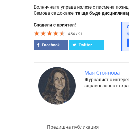
Болничната управа излезе с писмена позици
Семова се докаже,
тя ще бъде дисциплина
Сподели с приятел!
★★★★★
★★★★★
★★★★★
4.54
91
Д
Facebook
Twitter
Мая Стоянова
Журналист с интерес
здравословното хра
Предишна публикация