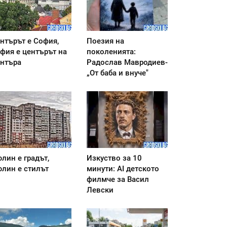
нтърът е София,
Поезия на
фия е центърът на
поколенията:
нтъра
Радослав Мавродиев-
„От баба и внуче"
лин е градът,
Изкуство за 10
лин е стилът
минути: AI детското
филмче за Васил
Левски