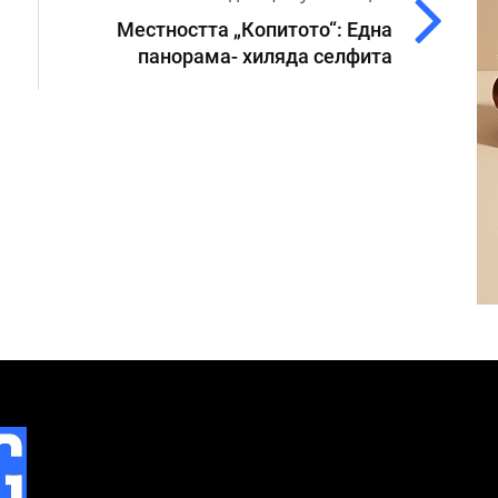
Местността „Копитото“: Една
панорама- хиляда селфита