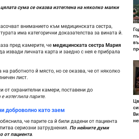
 цялата сума се оказва изтеглена на няколко малки
насочват вниманието към медицинската сестра,
Го
турата има категорични доказателства за вината й.
пъ
въ
аза пред камерите, че
медицинската сестра Мария
пр
 да извади личната карта и заедно с нея е прибрала
на работното й място, но се оказва, че от няколко
лничен лист.
си от охранителни камери, поставени до
 е изтеглила парите
.
Цв
си
ни доброволно като заем
Ви
не
обяснила, че парите са й били дадени от пациента
изпитва сериозни затруднения.
По нейните думи
о от пациента
.