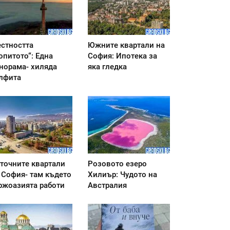
стността
Южните квартали на
опитото“: Една
София: Ипотека за
норама- хиляда
яка гледка
лфита
точните квартали
Розовото езеро
 София- там където
Хилиър: Чудото на
ржоазията работи
Австралия