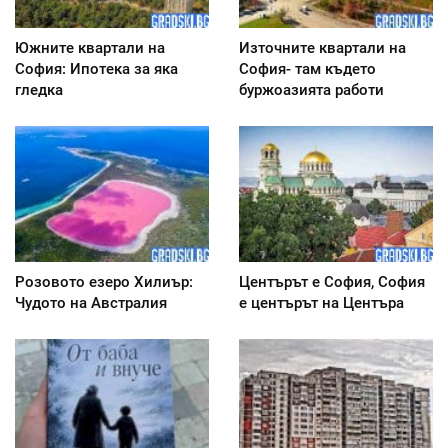
Южните квартали на
Източните квартали на
София: Ипотека за яка
София- там където
гледка
буржоазията работи
Розовото езеро Хилиър:
Центърът е София, София
Чудото на Австралия
е центърът на Центъра