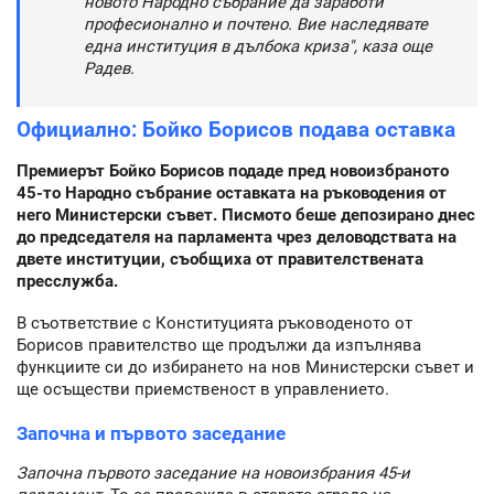
новото Народно събрание да заработи
професионално и почтено. Вие наследявате
една институция в дълбока криза", каза още
Радев.
Официално: Бойко Борисов подава оставка
Премиерът Бойко Борисов подаде пред новоизбраното
45-то Народно събрание оставката на ръководения от
него Министерски съвет. Писмото беше депозирано днес
до председателя на парламента чрез деловодствата на
двете институции, съобщиха от правителствената
пресслужба.
В съответствие с Конституцията ръководеното от
Борисов правителство ще продължи да изпълнява
функциите си до избирането на нов Министерски съвет и
ще осъществи приемственост в управлението.
Започна и първото заседание
Започна първото заседание на новоизбрания 45-и