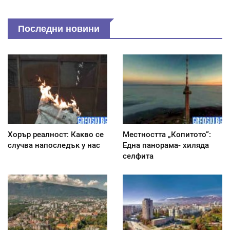
Последни новини
Хорър реалност: Какво се
Местността „Копитото“:
случва напоследък у нас
Една панорама- хиляда
селфита