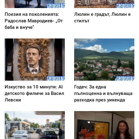
Поезия на поколенията:
Люлин е градът, Люлин е
Радослав Мавродиев- „От
стилът
баба и внуче"
Изкуство за 10 минути: AI
Годеч: За една
детското филмче за Васил
пълноценна и вълнуваща
Левски
разходка през уикенда