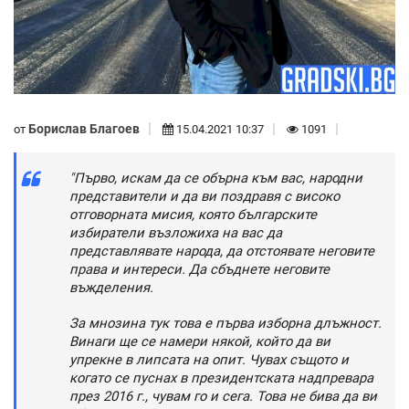
Борислав Благоев
от
15.04.2021 10:37
1091
"Първо, искам да се обърна към вас, народни
представители и да ви поздравя с високо
отговорната мисия, която българските
избиратели възложиха на вас да
представлявате народа, да отстоявате неговите
права и интереси. Да сбъднете неговите
въжделения.
За мнозина тук това е първа изборна длъжност.
Винаги ще се намери някой, който да ви
упрекне в липсата на опит. Чувах същото и
когато се пуснах в президентската надпревара
през 2016 г., чувам го и сега. Това не бива да ви