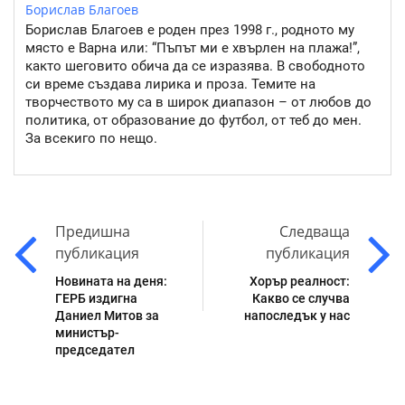
Борислав Благоев
Борислав Благоев е роден през 1998 г., родното му
място е Варна или: “Пъпът ми е хвърлен на плажа!”,
както шеговито обича да се изразява. В свободното
си време създава лирика и проза. Темите на
творчеството му са в широк диапазон – от любов до
политика, от образование до футбол, от теб до мен.
За всекиго по нещо.
Предишна
Следваща
публикация
публикация
Новината на деня:
Хорър реалност:
ГЕРБ издигна
Какво се случва
Даниел Митов за
напоследък у нас
министър-
председател