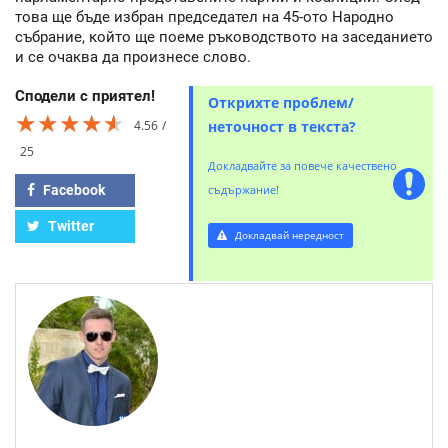
това ще бъде избран председател на 45-ото Народно
събрание, който ще поеме ръководството на заседанието
и се очаква да произнесе слово.
Сподели с приятел!
Открихте проблем/
★★★★★
★★★★★
★★★★★
4.56
неточност в текста?
25
Докладвайте за повече качествено
Facebook
съдържание!
Twitter
Докладвай нередност