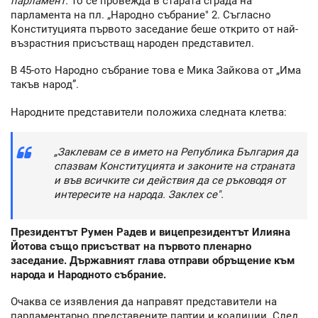
парламент.
То се провежда в старата сграда на
парламента на пл. „Народно събрание" 2. Съгласно
Конституцията първото заседание беше открито от най-
възрастния присъстващ народен представител.
В 45-ото Народно събрание това е Мика Зайкова от „Има
такъв народ”.
Народните представители положиха следната клетва:
„Заклевам се в името на Република България да
спазвам Конституцията и законите на страната
и във всичките си действия да се ръководя от
интересите на народа. Заклех се".
Президентът Румен Радев и вицепрезидентът Илияна
Йотова също присъстват на първото пленарно
заседание. Държавният глава отправи обръщение към
народа и Народното събрание.
Очаква се изявления да направят представители на
парламентарно представените партии и коалиции. След