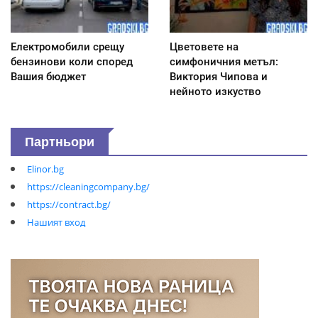
Електромобили срещу
Цветовете на
бензинови коли според
симфоничния метъл:
Вашия бюджет
Виктория Чипова и
нейното изкуство
Партньори
Elinor.bg
https://cleaningcompany.bg/
https://contract.bg/
Нашият вход