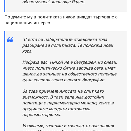
обезсърчава", каза още Радев.
По думите му в политиката някои виждат търгуване с
националния интерес.
"С вота си избирателите отхвърлиха това
разбиране за политиката. Те поискаха нови
хора.
Избраха вас. Никой не е безгрешен, но онези,
чието политическо битие започва сега, имат
шанса да запишат на общественото поприще
една красива глава в своите биографии.
За това приемете липсата на опит като
възможност. В тази зала има достойни
политици с парламентарно минало, които в
предишните мандати отстояваха
парламентаризма.
Уважаеми, госпожи и господа, от вас зависи