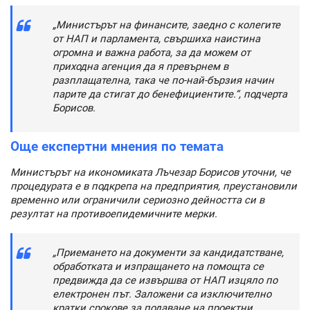
„Министърът на финансите, заедно с колегите
от НАП и парламента, свършиха наистина
огромна и важна работа, за да можем от
приходна агенция да я превърнем в
разплащателна, така че по-най-бързия начин
парите да стигат до бенефициентите.“, подчерта
Борисов.
Още експертни мнения по темата
Министърът на икономиката Лъчезар Борисов уточни, че
процедурата е в подкрепа на предприятия, преустановили
временно или ограничили сериозно дейността си в
резултат на противоепидемичните мерки.
„Приемането на документи за кандидатстване,
обработката и изпращането на помощта се
предвижда да се извършва от НАП изцяло по
електронен път. Заложени са изключително
кратки срокове за подаване на проектни