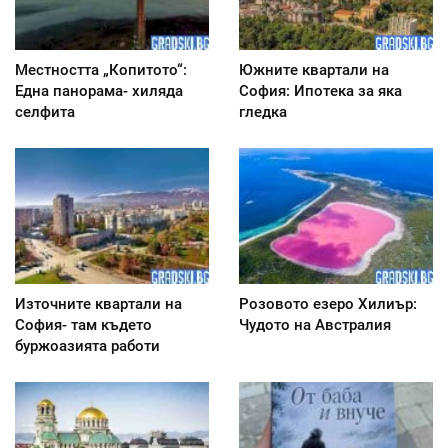
Местността „Копитото“:
Южните квартали на
Една панорама- хиляда
София: Ипотека за яка
селфита
гледка
Източните квартали на
Розовото езеро Хилиър:
София- там където
Чудото на Австралия
буржоазията работи