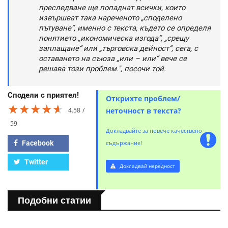
преследване ще попаднат всички, които
извършват така нареченото „споделено
пътуване“, именно с текста, където се определя
понятието „икономическа изгода“, „срещу
заплащане“ или „търговска дейност“, сега, с
оставането на съюза „или – или“ вече се
решава този проблем.", посочи той.
Сподели с приятел!
Открихте проблем/
★★★★★
★★★★★
★★★★★
4.58
неточност в текста?
59
Докладвайте за повече качествено
Facebook
съдържание!
Twitter
Докладвай нередност
Подобни статии