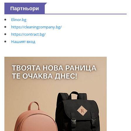
Партньори
Elinor.bg
https://cleaningcompany.bg/
https://contract.bg/
Нашият вход