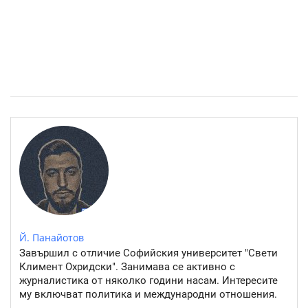
Източните квартали на София- там където буржоазията
работи
Й. Панайотов
Завършил с отличие Софийския университет "Свети
Климент Охридски". Занимава се активно с
журналистика от няколко години насам. Интересите
му включват политика и международни отношения.