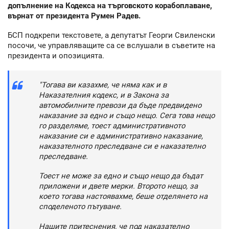
допълнение на Кодекса на търговското корабоплаване,
върнат от президента Румен Радев.
БСП подкрепи текстовете, а депутатът Георги Свиленски
посочи, че управляващите са се вслушали в съветите на
президента и опозицията.
"Тогава ви казахме, че няма как и в
Наказателния кодекс, и в Закона за
автомобилните превози да бъде предвидено
наказание за едно и също нещо. Сега това нещо
го разделяме, тоест административното
наказание си е административно наказание,
наказателното преследване си е наказателно
преследване.
Тоест не може за едно и също нещо да бъдат
приложени и двете мерки. Второто нещо, за
което тогава настоявахме, беше отделянето на
споделеното пътуване.
Нашите притеснения, че под наказателно