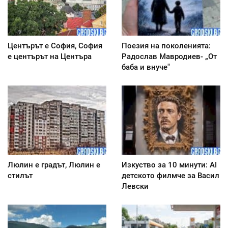
Центърът е София, София
Поезия на поколенията:
е центърът на Центъра
Радослав Мавродиев- „От
баба и внуче"
Люлин е градът, Люлин е
Изкуство за 10 минути: AI
стилът
детското филмче за Васил
Левски