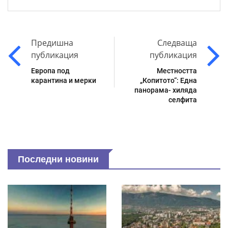
Предишна
Следваща
публикация
публикация
Европа под
Местността
карантина и мерки
„Копитото“: Една
панорама- хиляда
селфита
Последни новини