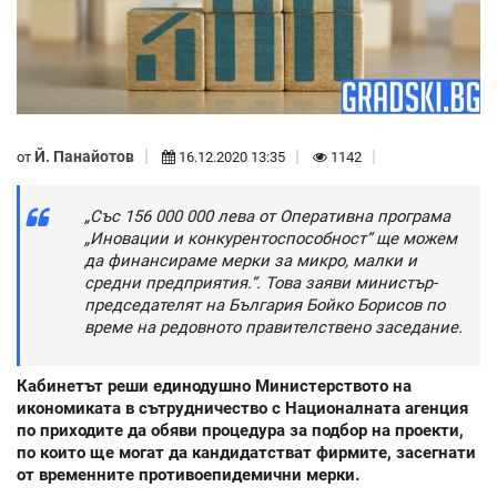
Й. Панайотов
от
16.12.2020 13:35
1142
„Със 156 000 000 лева от Оперативна програма
„Иновации и конкурентоспособност“ ще можем
да финансираме мерки за микро, малки и
средни предприятия.“. Това заяви министър-
председателят на България Бойко Борисов по
време на редовното правителствено заседание.
Кабинетът реши единодушно Министерството на
икономиката в сътрудничество с Националната агенция
по приходите да обяви процедура за подбор на проекти,
по които ще могат да кандидатстват фирмите, засегнати
от временните противоепидемични мерки.