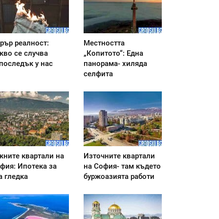
рър реалност:
Местността
кво се случва
„Копитото“: Една
последък у нас
панорама- хиляда
селфита
ните квартали на
Източните квартали
фия: Ипотека за
на София- там където
а гледка
буржоазията работи