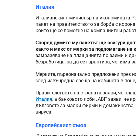
Италия
Италианският министър на икономиката Ро
пакет на правителството за борба с корона
които ще се помогне на компаниите и работ
Според думите му пакетът ще осигури доп
както и микс от мерки за подпомагане на
замразяване на плащанията по заеми и дан
безработица, за да се гарантира, че няма з
Мерките, първоначално предложени през и
след извънредна среща на кабинета в поне
Правителството на страната заяви, че пла
Италия
, а банковото лоби „ABI“ заяви, че
дълговете за малки фирми и домакинства, 
вируса.
Европейският съюз