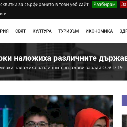
квитки за сърфирането в този уеб сайт.
Разбирам
За
кти
АРИЯ
СВЯТ
КУЛТУРА
ТУРИЗЪМ
ИКОНОМИКА
ЗД
рки наложиха различните държав
мерки наложиха различните държави заради COVID-19