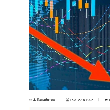
Й. Панайотов
от
16.03.2020 10:36
1