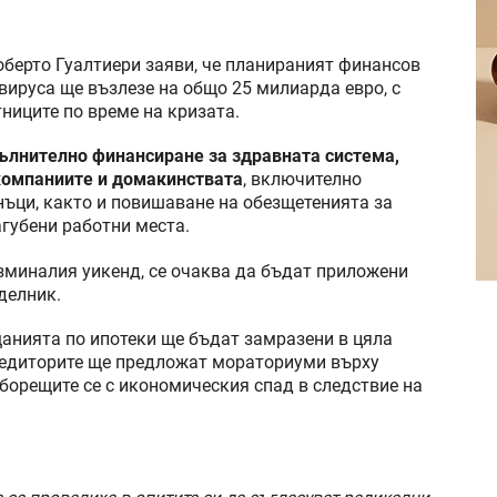
берто Гуалтиери заяви, че планираният финансов
вируса ще възлезе на общо 25 милиарда евро, с
ниците по време на кризата.
ълнително финансиране за здравната система,
 компаниите и домакинствата
, включително
ъци, както и повишаване на обезщетенията за
агубени работни места.
зминалия уикенд, се очаква да бъдат приложени
делник.
щанията по ипотеки ще бъдат замразени в цяла
 кредиторите ще предложат мораториуми върху
борещите се с икономическия спад в следствие на