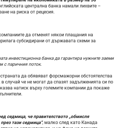
стимулиране на икономиката в размер на 30
Английската централна банка намали лихвите –
ане на риска от рецесия.
компаниите да отменят някои плащания на
прилага субсидирани от държавата схеми за
ата инвестиционна банка да гарантира нужните заеми
и с паричния поток
.
 страната да обявяват форсмажорни обстоятелства
 в случай че не могат да спазят задълженията си по
оказва натиск върху големите компании да покаже
пълнители.
ед седмица, че правителството „обмисля
през тази седмица“
, малко след като Канада