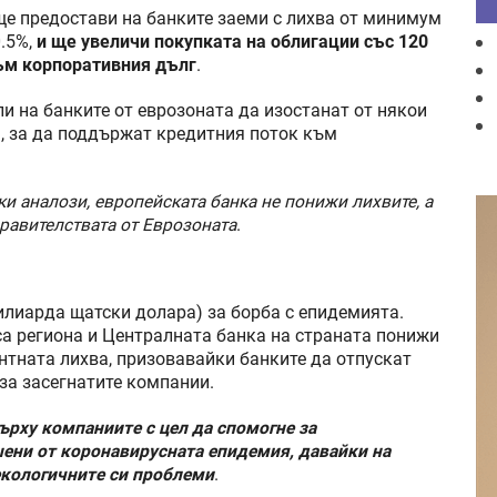
ще предостави на банките заеми с лихва от минимум
0.5%,
и ще увеличи покупката на облигации със 120
към корпоративния дълг
.
и на банките от еврозоната да изостанат от някои
, за да поддържат кредитния поток към
ки аналози, европейската банка не понижи лихвите, а
равителствата от Еврозоната
.
илиарда щатски долара) за борба с епидемията.
уса региона и Централната банка на страната понижи
тната лихва, призовавайки банките да отпускат
за засегнатите компании.
ърху компаниите с цел да спомогне за
ени от коронавирусната епидемия, давайки на
екологичните си проблеми
.