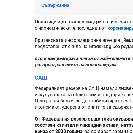
Съдържание
Политици и държавни лидери по цял свят п
с икономическите последици от
коронавир
Британската информационна агенция
„Reut
представен от екипа на Gradski.bg без ред
Ето и как реагираха някои от най-големите
разпространението на коронавируса
.
САЩ
Федералният резерв на САЩ намали лихвен
изкупуването на облигации и предприе още 
Централни банки, за да стабилизират осно
икономика, ударена от опитите за сдържан
От Федералния резерв също така окуражих
собствен капитал и ликвидни активи, нат
криза от 2008 година
, за да дават заеми н