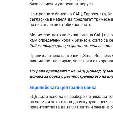
бяха сериозни ударени от вируса.
Централните банки на САЩ, Еврозоната, Ка
съгласиха в неделя да предлагат тримесечн
по-ниски лихви от обикновеното.
Министерството на финансите на САЩ ще о
към определени хора и бизнеси, които са с
200 милиарда долара допълнителна ликвидн
Правителствената агенция „Small Business 
ликвидност на фирми, засегнати от корона
По-рано президентът на САЩ Доналд Тръмп
долара за борба с разпространението на ви
Европейската централна банка
ЕЦБ даде ясно да се разбере, че няма да т
по заеми и че е готова да изкупува повече
правителствата да теглят евтини заеми, в 