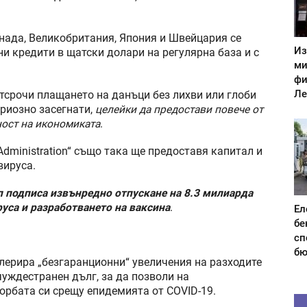
нада, Великобритания, Япония и Швейцария се
Из
и кредити в щатски долари на регулярна база и с
ми
фи
Ле
тсрочи плащането на данъци без лихви или глоби
ериозно засегнати,
целейки да предостави повече от
ост на икономиката
.
Administration“ също така ще предоставя капитал и
вируса.
 подписа извънредно отпускане на 8.3 милиарда
руса и разработването на ваксина
.
Ел
бе
сп
бю
олерира „безгаранционни“ увеличения на разходите
 чуждестранен дълг, за да позволи на
борбата си срещу епидемията от COVID-19.