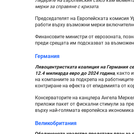
Лидерите на Европейския съюз към момента 
мерки за справяне с кризата
.
Председателят на Европейската комисия Ур
работи върху възможни мерки включително 
Финансовите министри от еврозоната, позна
преди срещата им подсказват за възможен
Германия
Лявоцентристката коалиция на Германия се 
12.4 милиарда евро до 2024 година
, както 
на компаниите за подкрепа на работниците
контриране на ефекта от епидемията от ко
Консерваторите на канцлера Ангела Меркел
приложи пакет от фискални стимули за пр
върху най-голямата европейска икономика
Великобритания