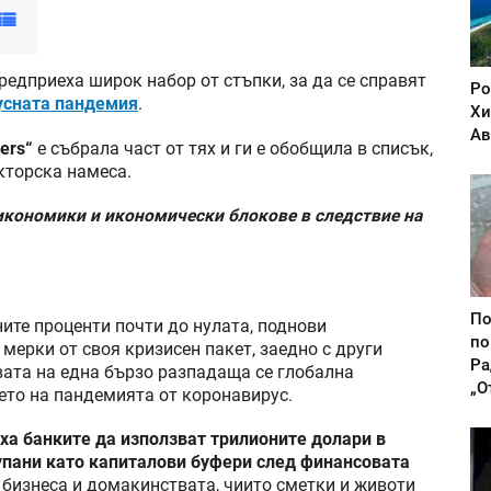
редприеха широк набор от стъпки, за да се справят
Ро
усната пандемия
.
Хи
Ав
ers“
е събрала част от тях и ги е обобщила в списък,
акторска намеса.
 икономики и икономически блокове в следствие на
По
ите проценти почти до нулата, поднови
по
мерки от своя кризисен пакет, заедно с други
Ра
вата на една бързо разпадаща се глобална
„О
ето на пандемията от коронавирус.
а банките да използват трилионите долари в
рупани като капиталови буфери след финансовата
а бизнеса и домакинствата, чиито сметки и животи