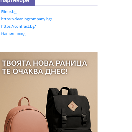
Партньори
Elinor.bg
https://cleaningcompany.bg/
https://contract.bg/
Нашият вход