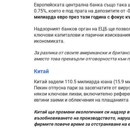
Европейската централна банка също така 
0.75%, което е под прага на депозитите от -
милиарда евро през тази година с фокус 
Надзорният банков орган на ЕЦБ ще позвол
ключови капиталови и парични изисквания
икономиката.
За разлика от своите американски и британс
вместо това прехвърли отговорността към п
Китай
Китай задели 110.5 милиарда юана (15.9 м
Пекин отпусна пари за засегнатите от вир
някои ключови лихви, включително референ
евтини заеми и облекчения на плащанията 
Китай ще промени екологичния си надзор в
възобновяването на производството, наруш
фирмите повече време за отстраняване на 