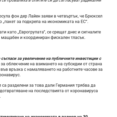
се провалиха в опитите си да съгласуват радикални
сула фон дер Лайен заяви в четвъртък, че Брюксел
„пакет за подкрепа на икономиката на ЕС“.
ти като „Еврогрупата“, се срещат днес и сигналите
 мащабен и координиран фискален тласък.
съгласи за увеличение на публичните инвестиции с
и за облекчение на взимането на субсидии от страна
 във връзка с намаляването на работните часове за
ронавирус.
 са разделени за това дали Германия трябва да
едотвратяване на последствията от коронавируса
.