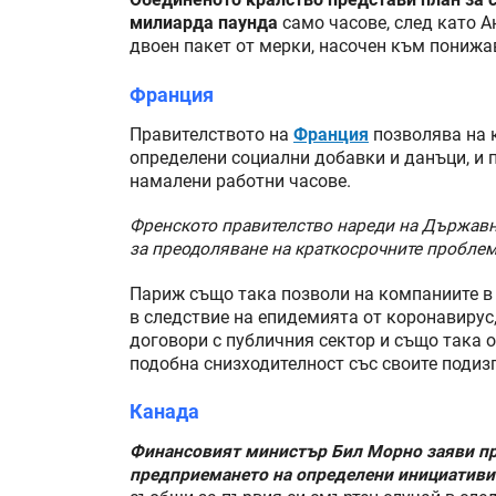
Обединеното кралство представи план за 
милиарда паунда
само часове, след като 
двоен пакет от мерки, насочен към понижав
Франция
Правителството на
Франция
позволява на 
определени социални добавки и данъци, и 
намалени работни часове.
Френското правителство нареди на Държавн
за преодоляване на краткосрочните проблем
Париж също така позволи на компаниите в
в следствие на епидемията от коронавирус,
договори с публичния сектор и също така 
подобна снизходителност със своите подиз
Канада
Финансовият министър Бил Морно заяви пр
предприемането на определени инициативи 