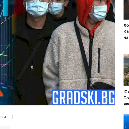
Хо
Ка
на
Юж
Со
як
564