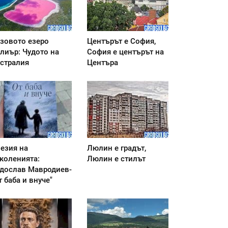
зовото езеро
Центърът е София,
лиър: Чудото на
София е центърът на
стралия
Центъра
езия на
Люлин е градът,
коленията:
Люлин е стилът
дослав Мавродиев-
т баба и внуче"