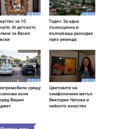
куство за 10
Годеч: За една
нути: AI детското
пълноценна и
лмче за Васил
вълнуваща разходка
вски
през уикенда
ектромобили срещу
Цветовете на
нзинови коли
симфоничния метъл:
оред Вашия
Виктория Чипова и
джет
нейното изкуство