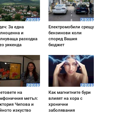
деч: За една
Електромобили срещу
лноценна и
бензинови коли
лнуваща разходка
според Вашия
ез уикенда
бюджет
етовете на
Как магнитните бури
мфоничния метъл:
влияят на хора с
ктория Чипова и
хронични
йното изкуство
заболявания