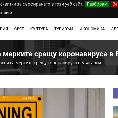
квитки за сърфирането в този уеб сайт.
Разбирам
За
нтакти
АРИЯ
СВЯТ
КУЛТУРА
ТУРИЗЪМ
ИКОНОМИКА
ЗД
а мерките срещу коронавируса в 
акви са мерките срещу коронавируса в България