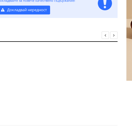
окладвайте за повече качествено съдържание!
Докладвай нередност