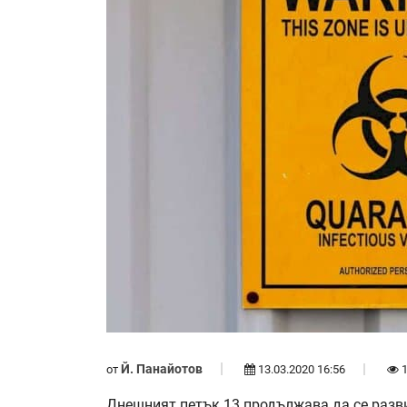
Й. Панайотов
от
13.03.2020 16:56
1
Днешният петък 13 продължава да се разв