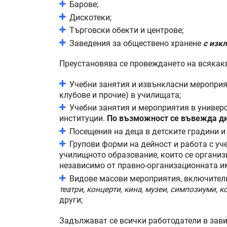
Барове;
Дискотеки;
Търговски обекти и центрове;
Заведения за обществено хранене
с изк
Преустановява се провеждането на всякак
Учебни занятия и извънкласни мероприят
клубове и прочие) в училищата;
Учебни занятия и мероприятия в универс
институции.
По възможност се въвежда ди
Посещения на деца в детските градини и 
Групови форми на дейност и работа с уч
училищното образование, които се организ
независимо от правно-организационната и
Видове масови мероприятия, включителн
театри, концерти, кина, музеи, симпозиуми, 
други;
Задължават се всички работодатели в зав