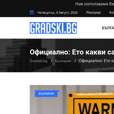
Ние използваме бис
Реклама
Ко
Четвъртък, 6 Август, 2026
БЪЛГ
Официално: Ето какви с
Официално: Ето к
Gradski.bg
България
БЪЛГАРИЯ