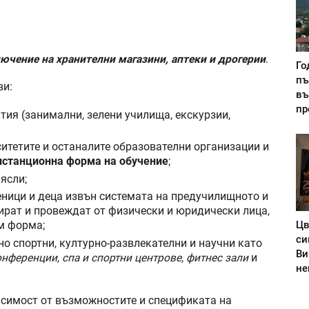
лючение на хранителни магазини, аптеки и дрогерии
.
Го
пъ
ви:
въ
пр
ия (занимални, зелени училища, екскурзии,
итетите и останалите образователни организации и
станционна форма на обучение
;
ясли;
еници и деца извън системата на предучилищното и
ират и провеждат от физически и юридически лица,
Цв
м форма;
си
о спортни, културно-развлекателни и научни като
Ви
конференции, спа и спортни центрове, фитнес зали
и
не
исимост от възможностите и спецификата на