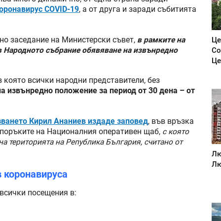
оронавирус COVID-19
, а от друга и заради събитията
но заседание на Министерски съвет,
в рамките на
Це
в Народното събрание обявяване на извънредно
Со
Це
в която всички народни представители, без
а извънредно положение за период от 30 дена – от
ването Кирил Ананиев издаде заповед
, във връзка
епоръките на Националния оперативен щаб,
с която
 територията на Република България, считано от
Лю
Лю
в коронавируса
 всички посещения в: