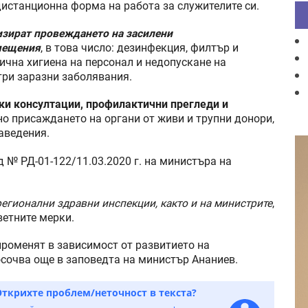
дистанционна форма на работа за служителите си.
низират провеждането на засилени
мещения
, в това число: дезинфекция, филтър и
ична хигиена на персонал и недопускане на
три заразни заболявания.
ски консултации, профилактични прегледи и
но присаждането на органи от живи и трупни донори,
аведения.
овед № РД-01-122/11.03.2020 г. на министъра на
регионални здравни инспекции, както и на министрите
,
етните мерки.
променят в зависимост от развитието на
осочва още в заповедта на министър Ананиев.
Открихте проблем/неточност в текста?