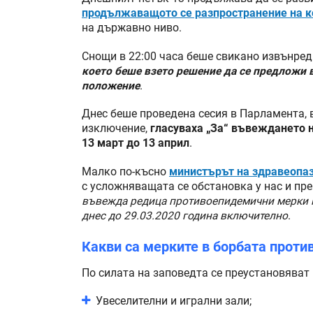
продължаващото се разпространение на к
на държавно ниво.
Снощи в 22:00 часа беше свикано извънред
което беше взето решение да се предложи 
положение
.
Днес беше проведена сесия в Парламента, 
изключение,
гласуваха „За“ въвеждането н
13 март до 13 април
.
Малко по-късно
министърът на здравеопаз
с усложняващата се обстановка у нас и пр
въвежда редица противоепидемични мерки на
днес до 29.03.2020 година включително
.
Какви са мерките в борбата проти
По силата на заповедта се преустановяват
Увеселителни и игрални зали;