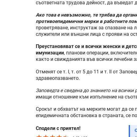
съответната трудова дейност, да въведат 
Ако това е невъзможно, те трябва да орга
противоепидемични мерки в работните по
проветряване, инструктаж за спазване на л
служители или външни лица с прояви на ос
Преустановяват се и всички женски и дет
имунизации
, планови операции, включител
както и свижданията във всички лечебни з
Отменят се т. I, т. от 5 до 11 и т. II от Зап
здравеопазването.
Заповедта е сведена до знанието на всички 
имащи отношение към изпълнение на съотв
Срокът и обхватът на мерките могат да се 
епидемичната обстановка в страната, се п
Сподели с приятел!
★★★★★
★★★★★
★★★★★