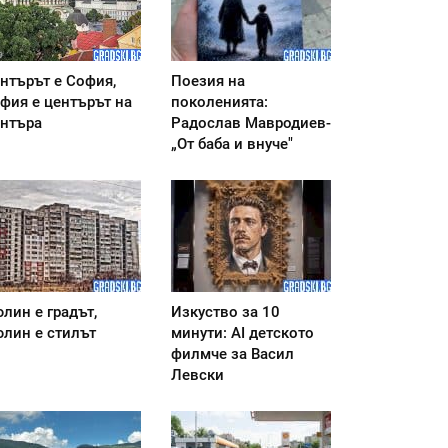
нтърът е София,
Поезия на
фия е центърът на
поколенията:
нтъра
Радослав Мавродиев-
„От баба и внуче"
лин е градът,
Изкуство за 10
лин е стилът
минути: AI детското
филмче за Васил
Левски