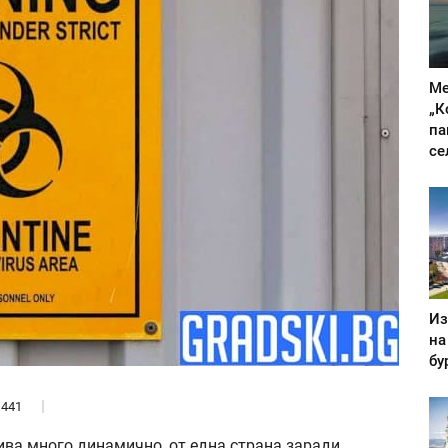
Ме
„К
па
се
Из
на
бу
441
ива много динамично, от една страна заради