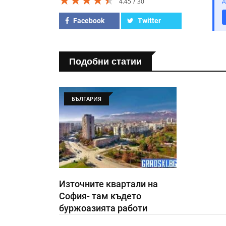
4.45
30
Д
Facebook
Twitter
Подобни статии
БЪЛГАРИЯ
Източните квартали на
София- там където
буржоазията работи