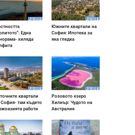
стността
Южните квартали на
опитото“: Една
София: Ипотека за
норама- хиляда
яка гледка
лфита
точните квартали
Розовото езеро
 София- там където
Хилиър: Чудото на
ржоазията работи
Австралия